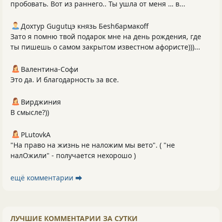
пробовать. Вот из раннего.. Ты ушла от меня … в...
Дохтур Gugutцэ князь Беshбармакоff
Зато я помню твой подарок мне на день рождения, где
ты пишешь о самом закрытом известном афористе)))...
Валентина-Софи
Это да. И благодарность за все.
Вирджиния
В смысле?))
PLutоvkА
"На право на жизнь не наложим мы вето". ( "не
налОжили" - получается нехорошо )
ещё комментарии ⮕
ЛУЧШИЕ КОММЕНТАРИИ ЗА СУТКИ