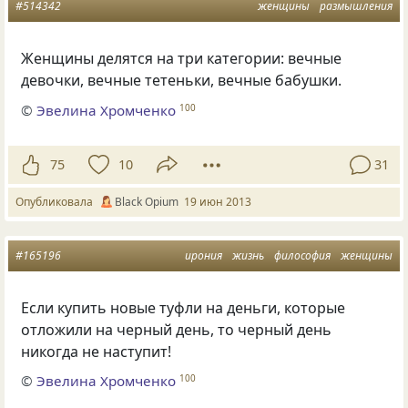
#514342
женщины
размышления
Женщины делятся на три категории: вечные
девочки, вечные тетеньки, вечные бабушки.
©
Эвелина Хромченко
100
75
10
31
Опубликовала
Вlack Оpium
19 июн 2013
#165196
ирония
жизнь
философия
женщины
Если купить новые туфли на деньги, которые
отложили на черный день, то черный день
никогда не наступит!
©
Эвелина Хромченко
100