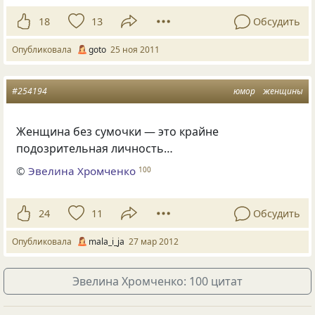
18
13
Обсудить
Опубликовала
goto
25 ноя 2011
#254194
юмор
женщины
Женщина без сумочки — это крайне
подозрительная личность…
©
Эвелина Хромченко
100
24
11
Обсудить
Опубликовала
mala_i_ja
27 мар 2012
Эвелина Хромченко: 100 цитат