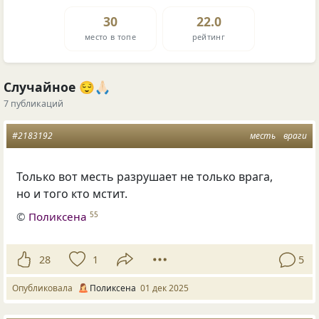
30
22.0
место в топе
рейтинг
Случайное 😌🙏🏻
7 публикаций
#2183192
месть
враги
Только вот месть разрушает не только врага,
но и того кто мстит.
©
Поликсена
55
28
1
5
Опубликовала
Поликсена
01 дек 2025