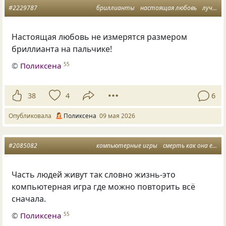
#2229787
бриллианты
настоящая любовь
лучшие друзья девушек
Настоящая любовь не измерятся размером
бриллианта на пальчике!
©
Поликсена
55
38
4
6
Опубликовала
Поликсена
09 мая 2026
#2085082
компьютерные игры
смерть как она есть
Часть людей живут так словно жизнь-это
компьютерная игра где можно повторить всё
сначала.
©
Поликсена
55