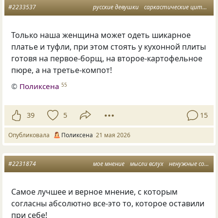
#2233537
русские девушки
саркастические цитаты
Только наша женщина может одеть шикарное
платье и туфли, при этом стоять у кухонной плиты
готовя на первое-борщ, на второе-картофельное
пюре, а на третье-компот!
©
Поликсена
55
39
5
15
Опубликовала
Поликсена
21 мая 2026
#2231874
мое мнение
мысли вслух
ненужные советы
Самое лучшее и верное мнение, с которым
согласны абсолютно все-это то, которое оставили
при себе!