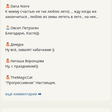
Dana Noire
К моему счастью не так люблю лето) … жду когда же
закончиться , люблю из зимы лететь в лето , на нек...
Овсеп Петросян
Благодарю, Костя)))
Демура
Ну всё, завалят кабачками ))
Наташа Воронцова
Ну, с праздником!))
TheMagicCat
"Прогрессивное" Настоящее.
ещё комментарии ⮕