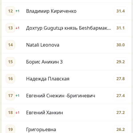
Владимир Кириченко
12
31.4
↑1
Дохтур Gugutцэ князь Беshбармакоff
13
31.1
↓1
Natali Leonova
14
30.0
Борис Аникин 3
15
29.2
Надежда Плавская
16
27.8
Евгений Снежин -Бригиневич
17
27.4
↑1
Евгений Ханкин
18
27.2
↓1
Григорьевна
19
26.2