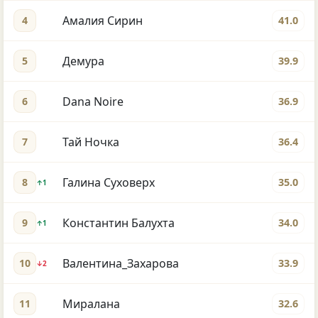
Амалия Сирин
4
41.0
Демура
5
39.9
Dana Noire
6
36.9
Тай Ночка
7
36.4
Галина Суховерх
8
35.0
↑1
Константин Балухта
9
34.0
↑1
Валентина_Захарова
10
33.9
↓2
Миралана
11
32.6