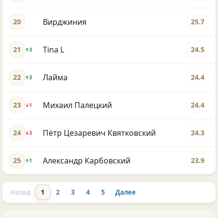
Вирджиния
20
25.7
Tina L
21
24.5
↑3
Лайма
22
24.4
↑3
Михаил Палецкий
23
24.4
↓1
Пётр Цезаревич Квятковский
24
24.3
↓3
Александр Карбовский
25
23.9
↑1
Назад
1
2
3
4
5
Далее