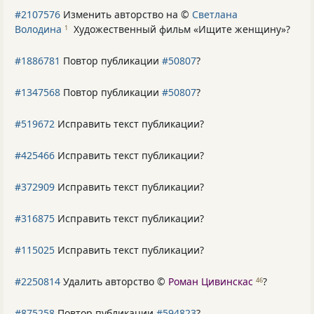
#2107576
Изменить авторство на ©
Светлана
Володина
Художественный фильм «Ищите женщину»
?
1
#1886781
Повтор публикации
#50807
?
#1347568
Повтор публикации
#50807
?
#519672
Исправить текст публикации?
#425466
Исправить текст публикации?
#372909
Исправить текст публикации?
#316875
Исправить текст публикации?
#115025
Исправить текст публикации?
#2250814
Удалить авторство ©
Роман Цивинскас
?
46
#875258
Повтор публикации
#594823
?