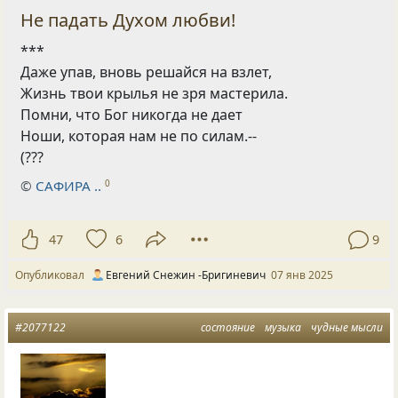
Не падать Духом любви!
***
Даже упав, вновь решайся на взлет,
Жизнь твои крылья не зря мастерила.
Помни, что Бог никогда не дает
Ноши, которая нам не по силам.--
(???
©
САФИРА ..
0
47
6
9
Опубликовал
Евгений Снежин -Бригиневич
07 янв 2025
#2077122
состояние
музыка
чудные мысли