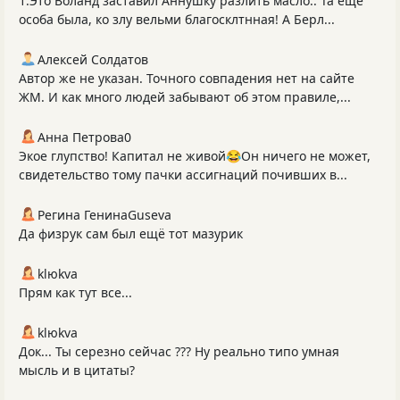
1.Это Воланд заставил Аннушку разлить масло.. Та еще
особа была, ко злу вельми благосклтнная! А Берл...
Алексей Солдатов
Автор же не указан. Точного совпадения нет на сайте
ЖМ. И как много людей забывают об этом правиле,...
Анна Петрова0
Экое глупство! Капитал не живой😂Он ничего не может,
свидетельство тому пачки ассигнаций почивших в...
Регина ГенинаGuseva
Да физрук сам был ещё тот мазурик
klюkva
Прям как тут все...
klюkva
Док... Ты серезно сейчас ??? Ну реально типо умная
мысль и в цитаты?