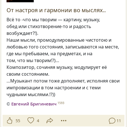
От настроя и гармонии во мыслях..
Всё то -что мы творим — картину, музыку,
обед или стихотворение-то и радость
возбуждает?!).
Наши мысли, промодулированные чистотою и
любовью того состояния, записываются на месте,
где мы пребываем, на предметах, и на
том, что мы творим!?)…
Композитор, сочиняя музыку, модулирует её
своим состоянием.
…Музыкант потом тоже дополняет, исполняя свои
импровизации в том настроении и с теми
чудными мыслями.!?))
©
Евгений Бригиневич
1593
55
4
11