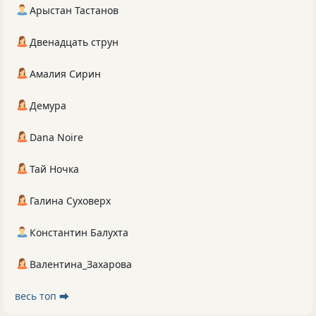
Арыстан Тастанов
Двенадцать струн
Амалия Сирин
Демура
Dana Noire
Тай Ночка
Галина Суховерх
Константин Балухта
Валентина_Захарова
весь топ ⮕