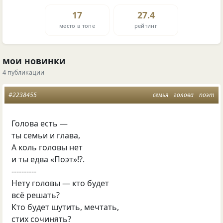
17
27.4
место в топе
рейтинг
мои новинки
4 публикации
#2238455
семья
голова
поэт
Голова есть —
ты семьи и глава,
А коль головы нет
и ты едва «Поэт»!?.
----------
Нету головы — кто будет
всё решать?
Кто будет шутить, мечтать,
стих сочинять?