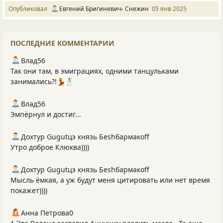
Опубликовал
Евгений Бригиневич- Снежин
05 янв 2025
ПОСЛЕДНИЕ КОММЕНТАРИИ
Влад56
Так они там, в эмиграциях, одними танцульками
занимались?!💃🕺
Влад56
Эмпёрнул и достиг...
Дохтур Gugutцэ князь Беshбармакоff
Утро доброе Клюква))))
Дохтур Gugutцэ князь Беshбармакоff
Мысль ёмкая, а уж будут меня цитировать или нет время
покажет))))
Анна Петрова0