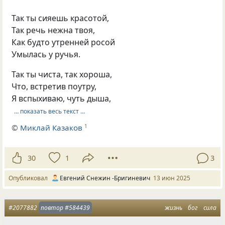
Так ты сияешь красотой,
Так речь нежна твоя,
Как будто утренней росой
Умылась у ручья.
Так ты чиста, так хороша,
Что, встретив поутру,
Я вспыхиваю, чуть дыша,
… показать весь текст …
©
Миклай Казаков
1
30
1
3
Опубликовал
Евгений Снежин -Бригиневич
13 июн 2025
#2077882
повтор
#584439
жизнь
бог
сила