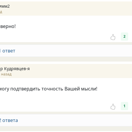
имм2
ад
верно!
2
1 ответ
р Кудрявцев-я
 назад
могу подтвердить точность Вашей мысли!
1
2 ответа