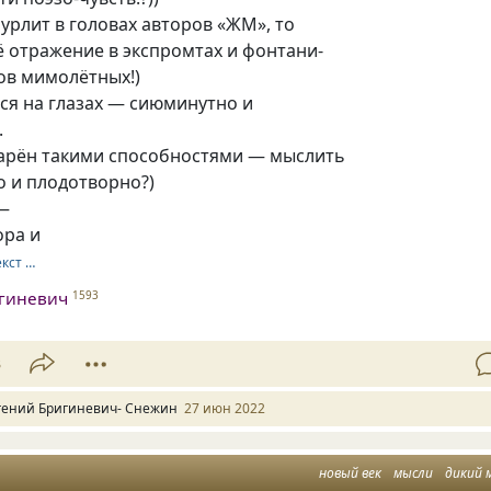
бурлит в головах авторов «ЖМ», то
ё отражение в экспромтах и фонтани-
ов мимолётных!)
ся на глазах — сиюминутно и
.
дарён такими способностями — мыслить
о и плодотворно?)
 —
ора и
екст …
игиневич
1593
3
гений Бригиневич- Снежин
27 июн 2022
новый век
мысли
дикий 