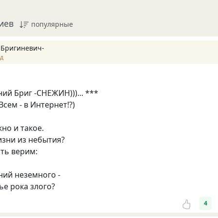
иев
популярные
 Бригиневич-
ад
ений Бриг -СНЕЖИН)))... ***
Всем - в Интернет!?)
жно и такое.
изни из небытия?
ть верим:
ний неземного -
ье рока злого?
4