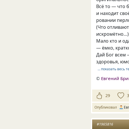
Всё то — что 
и находит сво
ровании перл
(Что отливают
искромётно…)
Мало кто и о
— ёмко, кратк
Дай Бог всем
здоровья, юм
… показать весь т
©
Евгений Бр
29
Опубликовал
Ев
#1965816