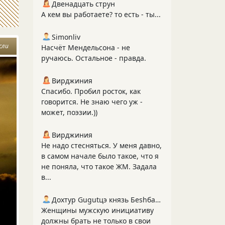
Двенадцать струн
А кем вы работаете? то есть - ты...
Simonliv
сли
Насчёт Мендельсона - не
ручаюсь. Остальное - правда.
Вирджиния
Спасибо. Пробил росток, как
говорится. Не знаю чего уж -
может, поэзии.))
Вирджиния
Не надо стесняться. У меня давно,
в самом начале было такое, что я
не поняла, что такое ЖМ. Задала
в...
Дохтур Gugutцэ князь Беshбармакоff
Женщины мужскую инициативу
должны брать не только в свои