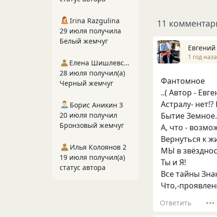
Irina Razgulina
11 комментар
29 июля получила
Белый жемчуг
Евгений
1 год наз
Елена Шишлевская
28 июля получил(а)
Фантомное
Черный жемчуг
..( Автор - Евг
Астралу- нет!? 
Борис Аникин 3
20 июля получил
Бытие Земное.
Бронзовый жемчуг
А, что - возмо
Вернуться к ж
Илья Колоянов 2
МЫ в звёзднос
19 июля получил(а)
Ты и Я!
статус автора
Все тайны Зна
Что,-проявлен
Ответить