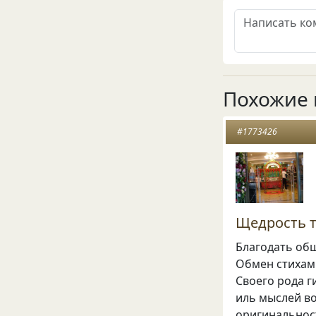
Похожие 
#1773426
Щедрость 
Благодать об
Обмен стихам
Своего рода 
иль мыслей во
оригинальност