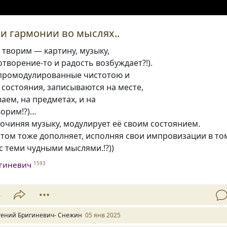
 и гармонии во мыслях..
ы творим — картину, музыку,
отворение-то и радость возбуждает?!).
промодулированные чистотою и
состояния, записываются на месте,
аем, на предметах, и на
ворим!?)…
очиняя музыку, модулирует её своим состоянием.
том тоже дополняет, исполняя свои импровизации в то
с теми чудными мыслями.!?))
игиневич
1593
4
гений Бригиневич- Снежин
05 янв 2025