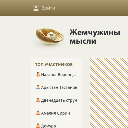
Войти
ТОП УЧАСТНИКОВ
Наташа Воронцова
Арыстан Тастанов
Двенадцать струн
Амалия Сирин
Демура