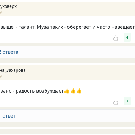
Суховерх
ад
свыше, - талант. Муза таких - оберегает и часто навещает.
4
2 ответа
на_Захарова
ад
зано - радость возбуждает👍👍👍
3
1 ответ