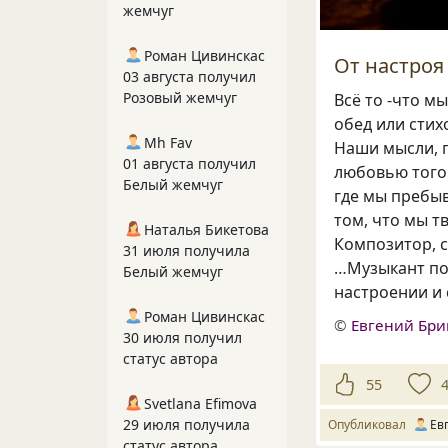
жемчуг
Роман Цивинскас
От настроя
03 августа получил
Розовый жемчуг
Всё то -что м
обед или стих
Mh Fav
Наши мысли, 
01 августа получил
любовью того 
Белый жемчуг
где мы пребыв
том, что мы т
Наталья Бикетова
Композитор, с
31 июля получила
…Музыкант по
Белый жемчуг
настроении и 
Роман Цивинскас
©
Евгений Бр
30 июля получил
статус автора
55
Svetlana Efimova
29 июля получила
Опубликовал
Ев
статус автора