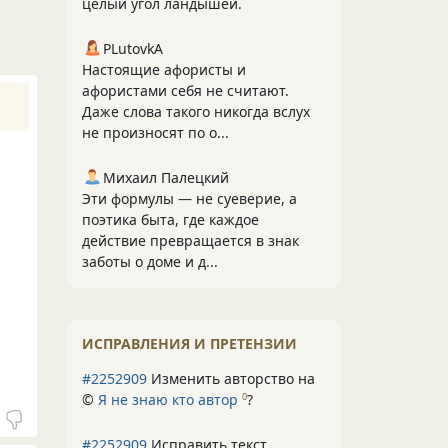
целый угол ландышей.
PLutоvkА
Настоящие афористы и
афористами себя не считают.
Даже слова такого никогда вслух
не произносят по о...
Михаил Палецкий
Эти формулы — не суеверие, а
поэтика быта, где каждое
действие превращается в знак
заботы о доме и д...
ИСПРАВЛЕНИЯ И ПРЕТЕНЗИИ
#2252909
Изменить авторство на
©
Я не знаю кто автор
?
0
#2252909
Исправить текст