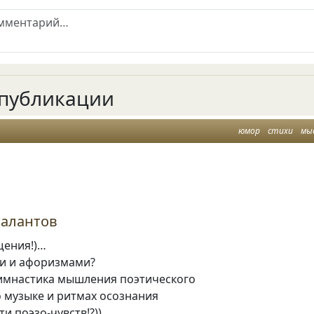
публикации
юмор
стихи
мы
талантов
щения!)…
и и афоризмами?
гимнастика мышления поэтического
 музыке и ритмах осознания
и поэзо-чувств!?))