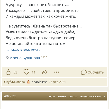
А дураку — вовек не объяснить…
У каждого — свой стиль в приоритете;
И каждый может так, как хочет жить.
Не суетитесь! Жизнь так быстротечна…
Умейте наслаждаться каждым днём,
Ведь очень быстро наступает вечер…
Не оставляйте что-то на потом!
… показать весь текст …
©
Ирена Буланова
1352
53
11
Обсудить
Опубликовала
IrinaAleksss
22 фев 2021
#927130
вера
жизнь
стихи
научи меня жить