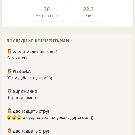
30
22.3
место в топе
рейтинг
ПОСЛЕДНИЕ КОММЕНТАРИИ
елена малиновская 2
Камышев.
PLutоvkА
"Ох у дуба, ох у ели" ))
Вирджиния
Чёрный юмор.
Двенадцать струн
😅😅😅 ах уе, ах уе... ах уехал, дорогой...))
Двенадцать струн