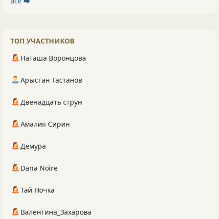
все ⮕
ТОП УЧАСТНИКОВ
Наташа Воронцова
Арыстан Тастанов
Двенадцать струн
Амалия Сирин
Демура
Dana Noire
Тай Ночка
Валентина_Захарова