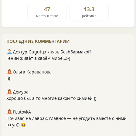
47
13.3
место в топе
рейтинг
ПОСЛЕДНИЕ КОММЕНТАРИИ
Дохтур Gugutцэ князь Беshбармакоff
Гений живёт в своём мире...:-)
Ольга Караванова
:))
Демура
Хорошо бы, а то многие какой то химией ))
PLutоvkА
Почивая на лаврах, главное — не угодить вместе с ними
в суп)) 😄