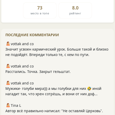
73
8.0
место в топе
рейтинг
ПОСЛЕДНИЕ КОММЕНТАРИИ
vottak and co
Значит усвоен кармический урок. Больше такой и близко
не подойдёт. Впереди только те, с кем по пути.
vottak and co
Расстались. Точка. Закрыт гельштат.
vottak and co
Мужики- голуби мира))) а мы голубки для них 🤣 иной
нагадит так, что хрен сотрёшь, и вони от них доф...
Tina L
Автор всё правильно написал: "Не оставляй Церковь".