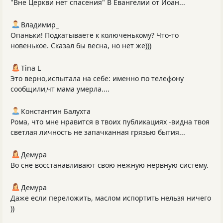
"Вне Церкви нет спасения" В Евангелии от Иоан...
Владимир_
Опаньки! Подкатываете к колюченькому? Что-то
новенькое. Сказал бы весна, но нет же)))
Tina L
Это верно,испытала на себе: именно по телефону
сообщили,чт мама умерла....
Константин Балухта
Рома, что мне нравится в твоих публикациях -видна твоя
светлая личность не запачканная грязью бытия...
Демура
Во сне восстанавливают свою нежную нервную систему.
Демура
Даже если переложить, маслом испортить нельзя ничего
))