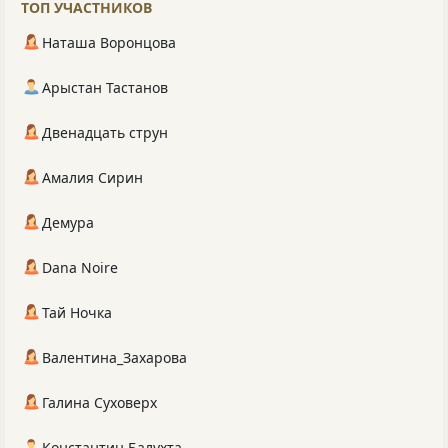
ТОП УЧАСТНИКОВ
Наташа Воронцова
Арыстан Тастанов
Двенадцать струн
Амалия Сирин
Демура
Dana Noire
Тай Ночка
Валентина_Захарова
Галина Суховерх
Константин Балухта