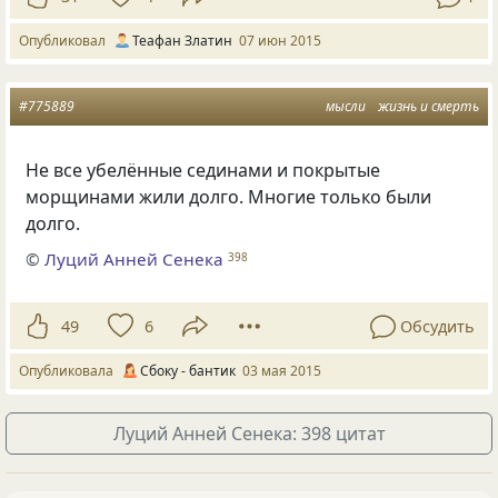
Опубликовал
Теафан Златин
07 июн 2015
#775889
мысли
жизнь и смерть
Не все убелённые сединами и покрытые
морщинами жили долго. Многие только были
долго.
©
Луций Анней Сенека
398
49
6
Обсудить
Опубликовала
Сбоку - бантик
03 мая 2015
Луций Анней Сенека: 398 цитат