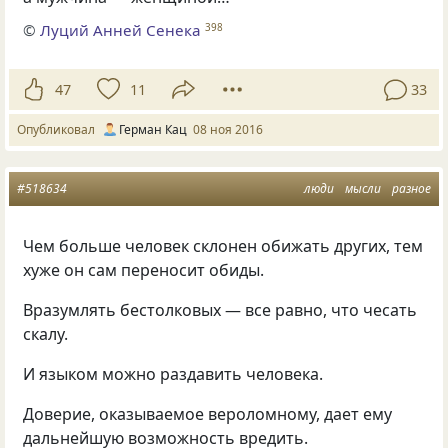
©
Луций Анней Сенека
398
47
11
33
Опубликовал
Герман Кац
08 ноя 2016
#518634
люди
мысли
разное
Чем больше человек склонен обижать других, тем
хуже он сам переносит обиды.
Вразумлять бестолковых — все равно, что чесать
скалу.
И языком можно раздавить человека.
Доверие, оказываемое вероломному, дает ему
дальнейшую возможность вредить.