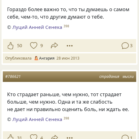
Гораздо более важно то, что ты думаешь о самом
себе, чем-то, что другие думают о тебе.
©
Луций Анней Сенека
398
50
9
3
Опубликовала
Ангария
28 июн 2013
#786621
страдания
мысли
Кто страдает раньше, чем нужно, тот страдает
больше, чем нужно. Одна и та же слабость
не дает ни правильно оценить боль, ни ждать ее.
©
Луций Анней Сенека
398
31
4
1