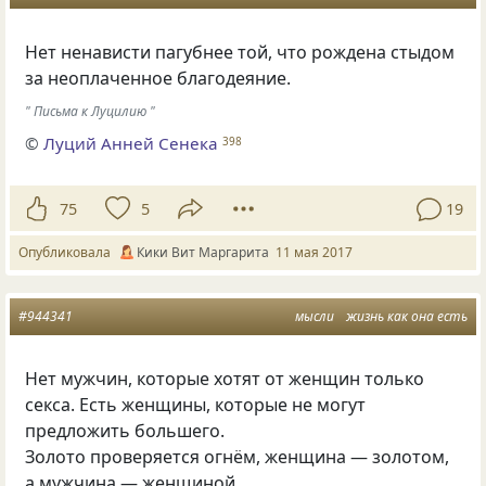
Нет ненависти пагубнее той, что рождена стыдом
за неоплаченное благодеяние.
" Письма к Луцилию "
©
Луций Анней Сенека
398
75
5
19
Опубликовала
Кики Вит Маргарита
11 мая 2017
#944341
мысли
жизнь как она есть
Нет мужчин, которые хотят от женщин только
секса. Есть женщины, которые не могут
предложить большего.
Золото проверяется огнём, женщина — золотом,
а мужчина — женщиной…