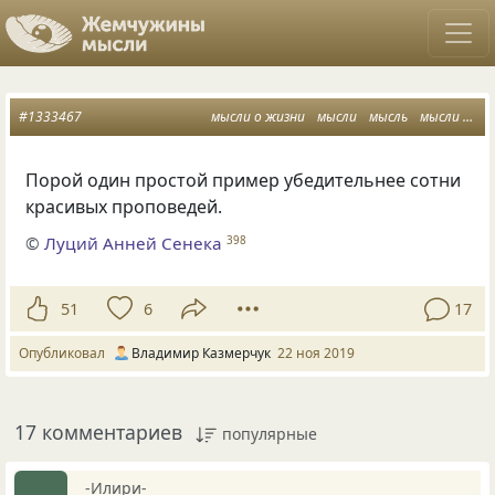
#1333467
мысли о жизни
мысли
мысль
мысли вслух
Порой один простой пример убедительнее сотни
красивых проповедей.
©
Луций Анней Сенека
398
51
6
17
Опубликовал
Владимир Казмерчук
22 ноя 2019
17 комментариев
популярные
-Илири-