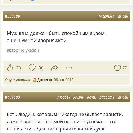
#538389
мужчина
мысль
Мужчина должен быть спокойным львом,
а не шумной дворняжкой.
автор не указан
79
30
27
Опубликовала
Досолар
06 авг 2013
#481580
любовь
жизнь
дети
радость
мысль
Есть люди, к которым никогда не бывает зависти,
даже если они на самой вершине успеха — это
наши дети… Для них в родительской душе