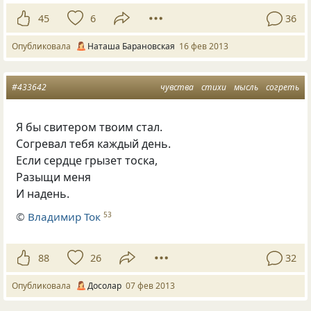
45
6
36
Опубликовала
Наташа Барановская
16 фев 2013
#433642
чувства
стихи
мысль
согреть
Я бы свитером твоим стал.
Согревал тебя каждый день.
Если сердце грызет тоска,
Разыщи меня
И надень.
©
Владимир Ток
53
88
26
32
Опубликовала
Досолар
07 фев 2013