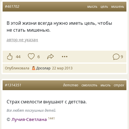
#461702
мысль
цель
мишень
В этой жизни всегда нужно иметь цель, чтобы
не стать мишенью.
автор не указан
44
6
9
Опубликовала
Досолар
22 мар 2013
#1314351
детство
смелость
мысль
страх
Страх смелости внушают с детства.
Все любят послушных детей.
©
Лучия-Светлана
1441