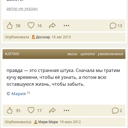
автор не указан
58
16
13
Опубликовала
Досолар
16 авг 2013
#297906
мысль
цитата
умазаключение
правда — это странная штука. Сначала мы тратим
кучу времени, чтобы её узнать, а потом всю
оставшуюся жизнь, чтобы забыть.
©
Мария
32
35
17
2
Опубликовал(а)
Мари Мари
19 июн 2012