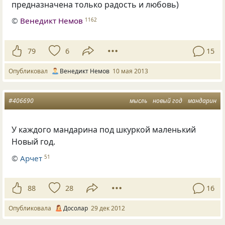
предназначена только радость и любовь)
©
Венедикт Немов
1162
79
6
15
Опубликовал
Венедикт Немов
10 мая 2013
#406690
мысль
новый год
мандарин
У каждого мандарина под шкуркой маленький
Новый год.
©
Арчет
51
88
28
16
Опубликовала
Досолар
29 дек 2012