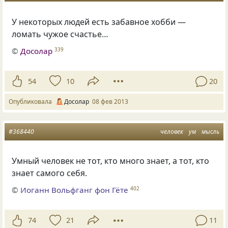
У некоторых людей есть забавное хобби —
ломать чужое счастье…
©
Досолар
339
54
10
20
Опубликовала
Досолар
08 фев 2013
#368440
человек
ум
мысль
Умный человек не тот, кто много знает, а тот, кто
знает самого себя.
©
Иоганн Вольфганг фон Гёте
402
74
21
11