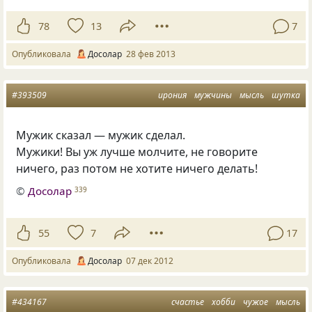
78
13
7
Опубликовала
Досолар
28 фев 2013
#393509
ирония
мужчины
мысль
шутка
Мужик сказал — мужик сделал.
Мужики! Вы уж лучше молчите, не говорите
ничего, раз потом не хотите ничего делать!
©
Досолар
339
55
7
17
Опубликовала
Досолар
07 дек 2012
#434167
счастье
хобби
чужое
мысль