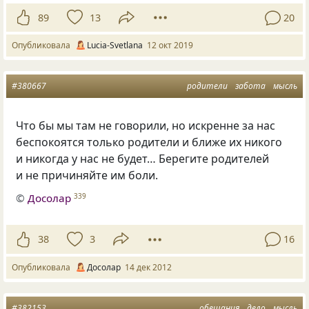
89
13
20
Опубликовала
Lucia-Svetlana
12 окт 2019
#380667
родители
забота
мысль
Что бы мы там не говорили, но искренне за нас
беспокоятся только родители и ближе их никого
и никогда у нас не будет… Берегите родителей
и не причиняйте им боли.
©
Досолар
339
38
3
16
Опубликовала
Досолар
14 дек 2012
#382153
обещания
дело
мысль