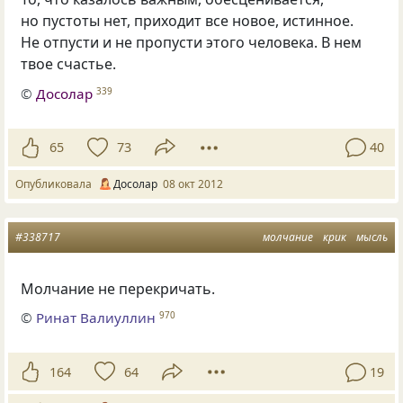
но пустоты нет, приходит все новое, истинное.
Не отпусти и не пропусти этого человека. В нем
твое счастье.
©
Досолар
339
65
73
40
Опубликовала
Досолар
08 окт 2012
#338717
молчание
крик
мысль
Молчание не перекричать.
©
Ринат Валиуллин
970
164
64
19