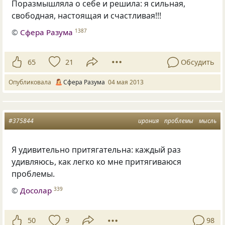
Поразмышляла о себе и решила: я сильная,
свободная, настоящая и счастливая!!!
©
Сфера Разума
1387
65
21
Обсудить
Опубликовала
Сфера Разума
04 мая 2013
#375844
ирония
проблемы
мысль
Я удивительно притягательна: каждый раз
удивляюсь, как легко ко мне притягиваюся
проблемы.
©
Досолар
339
50
9
98