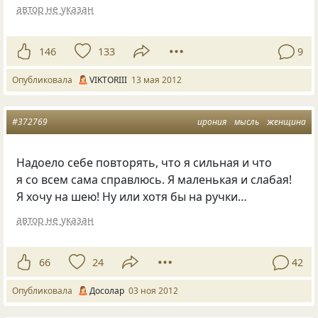
автор не указан
146
133
9
Опубликовала
VIKTORIII
13 мая 2012
#372769
ирония
мысль
женщина
Надоело себе повторять, что я сильная и что
я со всем сама справлюсь. Я маленькая и слабая!
Я хочу на шею! Ну или хотя бы на ручки…
автор не указан
66
24
42
Опубликовала
Досолар
03 ноя 2012