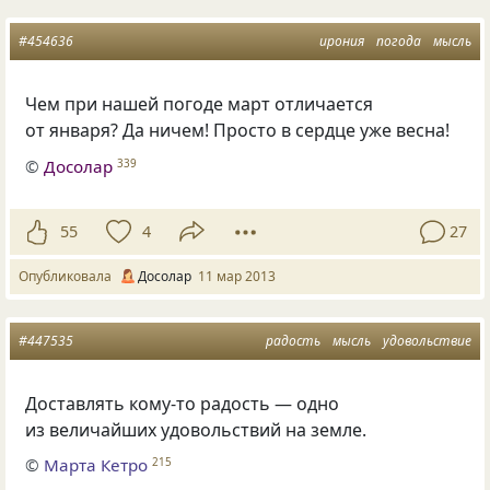
#454636
ирония
погода
мысль
Чем при нашей погоде март отличается
от января? Да ничем! Просто в сердце уже весна!
©
Досолар
339
55
4
27
Опубликовала
Досолар
11 мар 2013
#447535
радость
мысль
удовольствие
Доставлять кому-то радость — одно
из величайших удовольствий на земле.
©
Марта Кетро
215