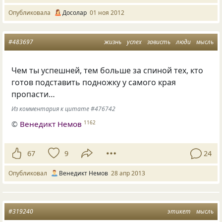
Опубликовала
Досолар
01 ноя 2012
#483697
жизнь
успех
зависть
люди
мысль
Чем ты успешней, тем больше за спиной тех, кто
готов подставить подножку у самого края
пропасти…
Из комментария к цитате #476742
©
Венедикт Немов
1162
67
9
24
Опубликовал
Венедикт Немов
28 апр 2013
#319240
этикет
мысль