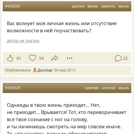
#450293
ирония
жизнь
зависть
мысль
Вас волнует моя личная жизнь или отсутствие
возможности в ней поучаствовать?
автор не указан
91
54
22
Опубликовала
Досолар
04 мар 2013
#356924
чувства
истина
мысль
Однажды в твою жизнь приходит… Нет,
не приходит… Врывается! Тот, кто переворачивает
все твое сознание с ног на голову,
и ты начинаешь смотреть на мир совсем иначе.
То, что казалось важным, обесценивается,