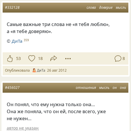
#332128
слова
доверие
мысль
Самые важные три слова не «я тебя люблю»,
а «я тебе доверяю».
©
ДиТа
359
53
18
8
Опубликовала
ДиТа
26 авг 2012
#456027
отношения
мысль
он
она
Он понял, что ему нужна только она…
Она же поняла, что он ей, после всего, уже
не нужен…
автор не указан