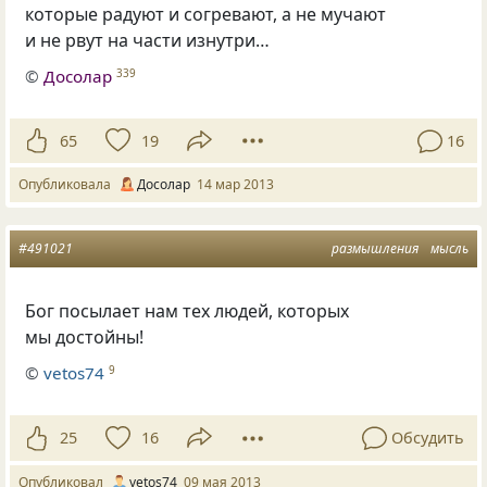
которые радуют и согревают, а не мучают
и не рвут на части изнутри…
©
Досолар
339
65
19
16
Опубликовала
Досолар
14 мар 2013
#491021
размышления
мысль
Бог посылает нам тех людей, которых
мы достойны!
©
vetos74
9
25
16
Обсудить
Опубликовал
vetos74
09 мая 2013