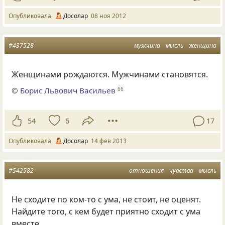
Опубликовала
Досолар
08 ноя 2012
#437528
мужчина
мысль
женщина
Женщинами рождаются. Мужчинами становятся.
©
Борис Львович Васильев
66
54
6
17
Опубликовала
Досолар
14 фев 2013
#542582
отношения
чувства
мысль
Не сходите по ком-то с ума, не стоит, не оценят.
Найдите того, с кем будет приятно сходит с ума
вместе.