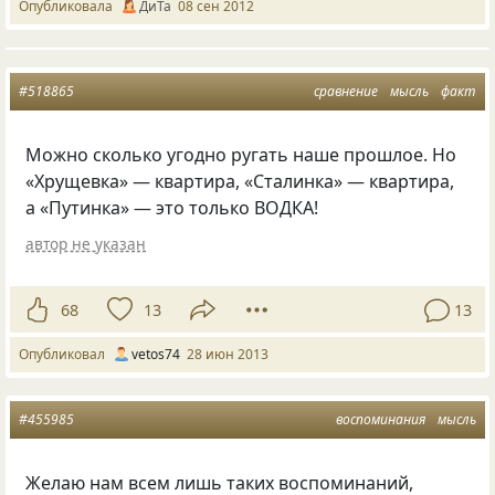
Опубликовала
ДиТа
08 сен 2012
#518865
сравнение
мысль
факт
Можно сколько угодно ругать наше прошлое. Но
«Хрущевка» — квартира, «Сталинка» — квартира,
а «Путинка» — это только ВОДКА!
автор не указан
68
13
13
Опубликовал
vetos74
28 июн 2013
#455985
воспоминания
мысль
Желаю нам всем лишь таких воспоминаний,