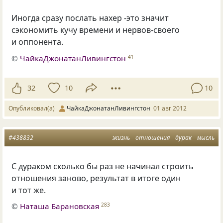
Иногда сразу послать нахер -это значит
сэкономить кучу времени и нервов-своего
и оппонента.
©
ЧайкаДжонатанЛивингстон
41
32
10
10
Опубликовал(а)
ЧайкаДжонатанЛивингстон
01 авг 2012
#438832
жизнь
отношения
дурак
мысль
С дураком сколько бы раз не начинал строить
отношения заново, результат в итоге один
и тот же.
©
Наташа Барановская
283