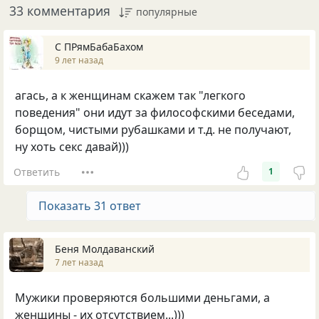
33 комментария
популярные
С ПРямБабаБахом
9 лет назад
агась, а к женщинам скажем так "легкого
поведения" они идут за философскими беседами,
борщом, чистыми рубашками и т.д. не получают,
ну хоть секс давай)))
Ответить
1
Показать 31 ответ
Беня Молдаванский
7 лет назад
Мужики проверяются большими деньгами, а
женщины - их отсутствием...)))