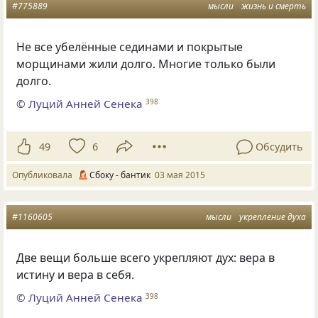
#775889
мысли
жизнь и смерть
Не все убелённые сединами и покрытые
морщинами жили долго. Многие только были
долго.
©
Луций Анней Сенека
398
49
6
Обсудить
Опубликовала
Сбоку - бантик
03 мая 2015
#1160605
мысли
укрепление духа
Две вещи больше всего укрепляют дух: вера в
истину и вера в себя.
©
Луций Анней Сенека
398