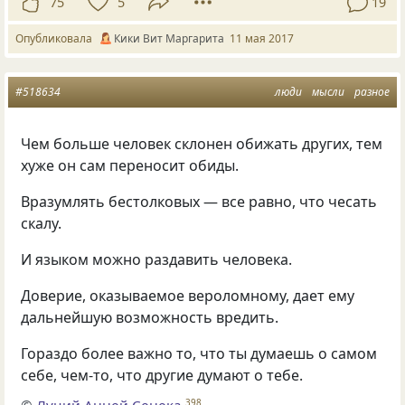
75
5
19
Опубликовала
Кики Вит Маргарита
11 мая 2017
#518634
люди
мысли
разное
Чем больше человек склонен обижать других, тем
хуже он сам переносит обиды.
Вразумлять бестолковых — все равно, что чесать
скалу.
И языком можно раздавить человека.
Доверие, оказываемое вероломному, дает ему
дальнейшую возможность вредить.
Гораздо более важно то, что ты думаешь о самом
себе, чем-то, что другие думают о тебе.
©
Луций Анней Сенека
398