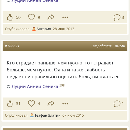
50
9
3
Опубликовала
Ангария
28 июн 2013
#786621
страдания
мысли
Кто страдает раньше, чем нужно, тот страдает
больше, чем нужно. Одна и та же слабость
не дает ни правильно оценить боль, ни ждать ее.
©
Луций Анней Сенека
398
31
4
1
Опубликовал
Теафан Златин
07 июн 2015