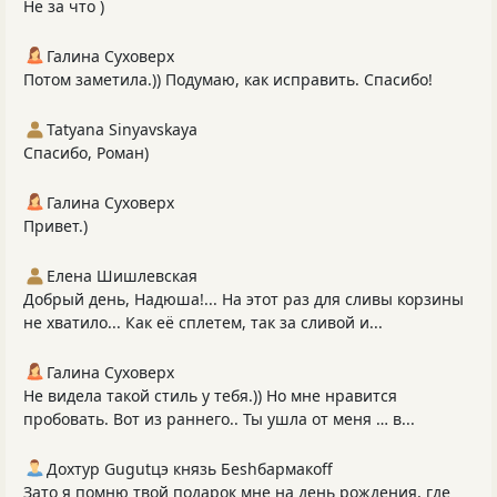
Не за что )
Галина Суховерх
Потом заметила.)) Подумаю, как исправить. Спасибо!
Tatyana Sinyavskaya
Спасибо, Роман)
Галина Суховерх
Привет.)
Елена Шишлевская
Добрый день, Надюша!... На этот раз для сливы корзины
не хватило... Как её сплетем, так за сливой и...
Галина Суховерх
Не видела такой стиль у тебя.)) Но мне нравится
пробовать. Вот из раннего.. Ты ушла от меня … в...
Дохтур Gugutцэ князь Беshбармакоff
Зато я помню твой подарок мне на день рождения, где