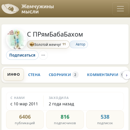
С ПРямБабаБахом
11
Автор
Золотой жемчуг
Подписаться
›
ИНФО
СТЕНА
СБОРНИКИ
КОММЕНТАРИИ
2
98.6
С НАМИ
ЗАХОДИЛА
с 10 мар 2011
2 года назад
6406
816
538
публикаций
подписчиков
подписок