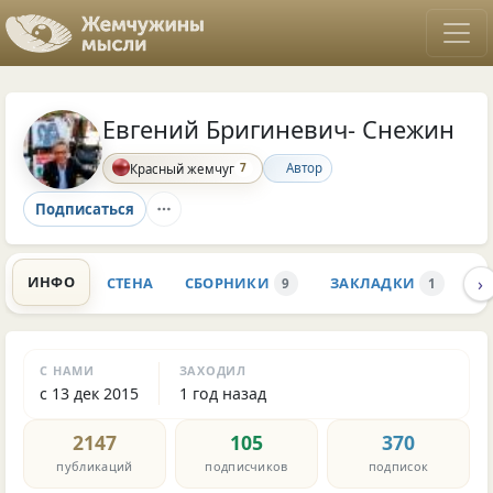
Евгений Бригиневич- Снежин
7
Автор
Красный жемчуг
Подписаться
›
ИНФО
СТЕНА
СБОРНИКИ
ЗАКЛАДКИ
К
9
1
С НАМИ
ЗАХОДИЛ
с 13 дек 2015
1 год назад
2147
105
370
публикаций
подписчиков
подписок