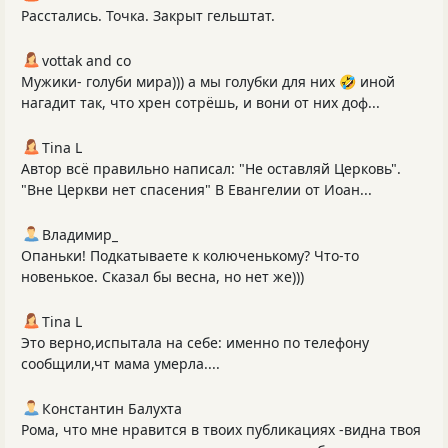
Расстались. Точка. Закрыт гельштат.
vottak and co
Мужики- голуби мира))) а мы голубки для них 🤣 иной
нагадит так, что хрен сотрёшь, и вони от них доф...
Tina L
Автор всё правильно написал: "Не оставляй Церковь".
"Вне Церкви нет спасения" В Евангелии от Иоан...
Владимир_
Опаньки! Подкатываете к колюченькому? Что-то
новенькое. Сказал бы весна, но нет же)))
Tina L
Это верно,испытала на себе: именно по телефону
сообщили,чт мама умерла....
Константин Балухта
Рома, что мне нравится в твоих публикациях -видна твоя