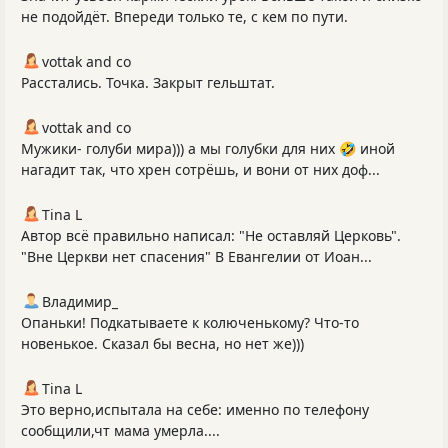
не подойдёт. Впереди только те, с кем по пути.
vottak and co
Расстались. Точка. Закрыт гельштат.
vottak and co
Мужики- голуби мира))) а мы голубки для них 🤣 иной
нагадит так, что хрен сотрёшь, и вони от них доф...
Tina L
Автор всё правильно написал: "Не оставляй Церковь".
"Вне Церкви нет спасения" В Евангелии от Иоан...
Владимир_
Опаньки! Подкатываете к колюченькому? Что-то
новенькое. Сказал бы весна, но нет же)))
Tina L
Это верно,испытала на себе: именно по телефону
сообщили,чт мама умерла....