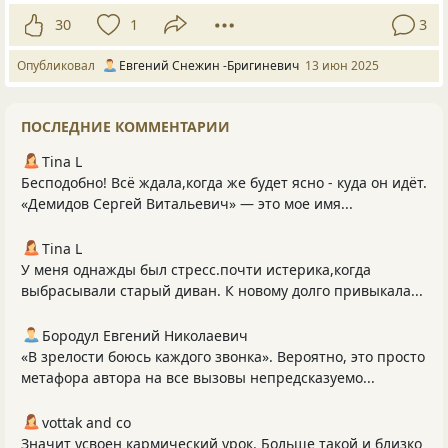
30
1
3
Опубликовал
Евгений Снежин -Бригиневич
13 июн 2025
ПОСЛЕДНИЕ КОММЕНТАРИИ
Tina L
Бесподобно! Всё ждала,когда же будет ясно - куда он идёт.
«Демидов Сергей Витальевич» — это мое имя...
Tina L
У меня однажды был стресс.почти истерика,когда
выбрасывали старый диван. К новому долго привыкала...
Бородул Евгений Николаевич
«В зрелости боюсь каждого звонка». Вероятно, это просто
метафора автора на все вызовы непредсказуемо...
vottak and co
Значит усвоен кармический урок. Больше такой и близко