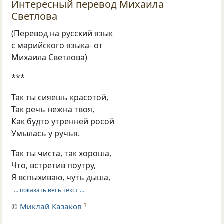
Интересный перевод Михаила
Светлова
(Перевод на русский язык
с марийского языка- от
Михаила Светлова)
***
Так ты сияешь красотой,
Так речь нежна твоя,
Как будто утренней росой
Умылась у ручья.
Так ты чиста, так хороша,
Что, встретив поутру,
Я вспыхиваю, чуть дыша,
… показать весь текст …
©
Миклай Казаков
1