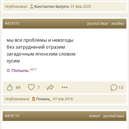
Опубликовал
Константин Балухта
01 фев 2025
#879773
русский язык
загадка
мы все проблемы и невзгоды
без затруднений отразим
загадочным японским словом
хусим
©
Полынь
4877
69
7
13
Опубликовала
Полынь_
07 апр 2016
#876715
текст
русский язык