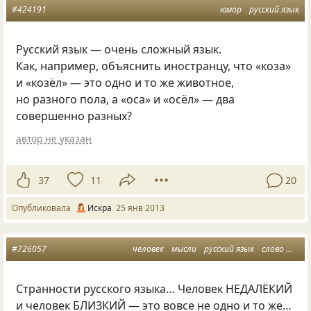
#424191
юмор
русский язык
Русский язык — очень сложный язык.
Как, например, объяснить иностранцу, что
«
коза»
и «козёл» — это одно и то же животное,
но разного пола, а «оса» и «осёл» — два
совершенно разных?
автор не указан
37
11
20
Опубликовала
Искра
25 янв 2013
#726057
человек
мысли
русский язык
слово
афор
Странности русского языка… Человек НЕДАЛЁКИЙ
и человек БЛИЗКИЙ — это вовсе не одно и то же…