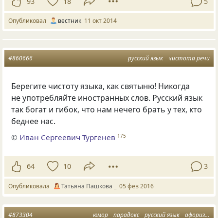
93
18
5
Опубликовал
вестник
11 окт 2014
#860666
русский язык
чистота речи
Берегите чистоту языка, как святыню! Никогда
не употребляйте иностранных слов. Русский язык
так богат и гибок, что нам нечего брать у тех, кто
беднее нас.
©
Иван Сергеевич Тургенев
175
64
10
3
Опубликовала
Татьяна Пашкова _
05 фев 2016
#873304
юмор
парадокс
русский язык
афоризмусы