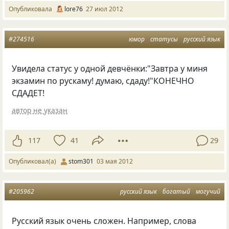
Опубликовала
lore76
27 июл 2012
#274516
юмор
статусы
русский язык
Увидела статус у одной девчёнки:"Завтра у миня
экзамин по рускаму! думаю, сдаду!"КОНЕЧНО
СДАДЕТ!
автор не указан
117
41
29
Опубликовал(а)
stom301
03 мая 2012
#205962
русский язык
богатый
могучий
Русский язык очень сложен. Например, слова