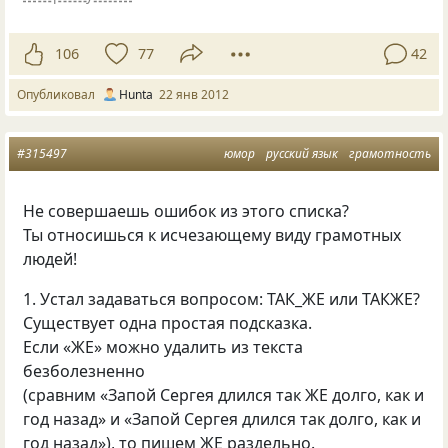
106
77
42
Опубликовал
Hunta
22 янв 2012
#315497
юмор
русский язык
грамотность
Не совершаешь ошибок из этого списка?
Ты относишься к исчезающему виду грамотных
людей!
1. Устал задаваться вопросом: ТАК_ЖЕ или ТАКЖЕ?
Существует одна простая подсказка.
Если «ЖЕ» можно удалить из текста
безболезненно
(сравним «Запой Сергея длился так ЖЕ долго, как и
год назад» и «Запой Сергея длился так долго, как и
год назад»), то пишем ЖЕ раздельно.