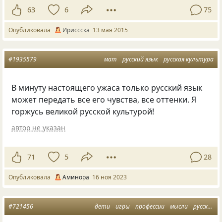
63
6
75
Опубликовала
Ириссска
13 мая 2015
#1935579
мат
русский язык
русская культура
В минуту настоящего ужаса только русский язык
может передать все его чувства, все оттенки. Я
горжусь великой русской культурой!
автор не указан
71
5
28
Опубликовала
Аминора
16 ноя 2023
#721456
дети
игры
профессии
мысли
русский язык