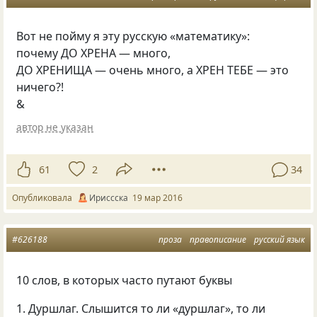
Вот не пойму я эту русскую
«
математику»:
почему ДО ХРЕНА — много,
ДО ХРЕНИЩА — очень много, а ХРЕН ТЕБЕ — это
ничего?!
&
автор не указан
61
2
34
Опубликовала
Ириссска
19 мар 2016
#626188
проза
правописание
русский язык
10 слов, в которых часто путают буквы
1. Дуршлаг. Слышится то ли «дуршлаг», то ли