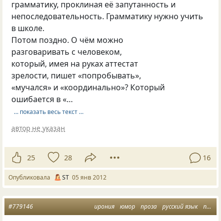
грамматику, проклиная её запутанность и
непоследовательность. Грамматику нужно учить
в школе.
Потом поздно. О чём можно
разговаривать с человеком,
который, имея на руках аттестат
зрелости, пишет «попробывать»,
«мучался» и «координально»? Который
ошибается в «…
… показать весь текст …
автор не указан
25
28
16
Опубликовала
ST
05 янв 2012
#779146
ирония
юмор
проза
русский язык
прозалюбимая