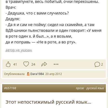
в травмпункте, весь побитый, очки перекошены.
Врач:
- Дедушка, что с вами случилось?
Дедуля:
- Да я и сам не пойму: сидел на скамейке, а там
ВДВ-шники пьянствовали и один говорит: «У меня
в роте один х. й был…», а я возьми,
да и поправь — «Не в роте, а во рту».
автор не указан
41
24
2
Опубликовала
Dara1984
20 апр 2012
#657198
проза
русский язык
Этот непостижимый русский язык...