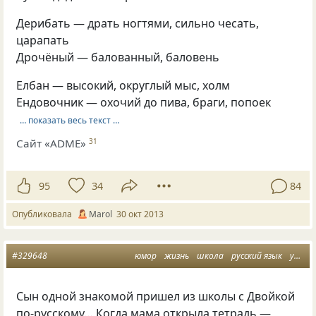
Дерибать — драть ногтями, сильно чесать,
царапать
Дрочёный — балованный, баловень
Елбан — высокий, округлый мыс, холм
Ендовочник — охочий до пива, браги, попоек
… показать весь текст …
Сайт «ADME»
31
95
34
84
Опубликовала
Marol
30 окт 2013
#329648
юмор
жизнь
школа
русский язык
умиление
Сын одной знакомой пришел из школы с Двойкой
по-русскому… Когда мама открыла тетрадь —