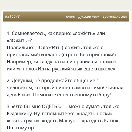
#316073
юмор
русский язык
грамотность
1. Сомневаетесь, как верно: «ложИть» или
«лОжить»?
Правильно: ПОложИть (-ложить только с
приставками!) и класть (строго без приставки!).
Например, «я кладу на ваши правила и нормы»
или «я положИл на русский язык ещё в школе».
2. Девушки, не продолжайте общение с
человеком, который пишет вам «ты симпОтичная
девчЁнка». Помогите естественному отбору!
3. «Что бы мне ОДЕТЬ?» — можно думать только
Юдашкину. Ну, вспомните же: «надеть носки» —
«снять трусы», «одеть Машу» — «раздеть Катю».
Поэтому пр…