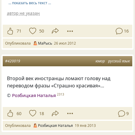
… показать весь текст …
автор не указан
71
50
16
Опубликовала
МаРысь
26 июл 2012
#420019
юмор
русский язык
Второй век иностранцы ломают голову над
переводом фразы
«
Страшно красивая»…
©
Розбицкая Наталья
2313
60
18
9
Опубликовала
Розбицкая Наталья
19 янв 2013