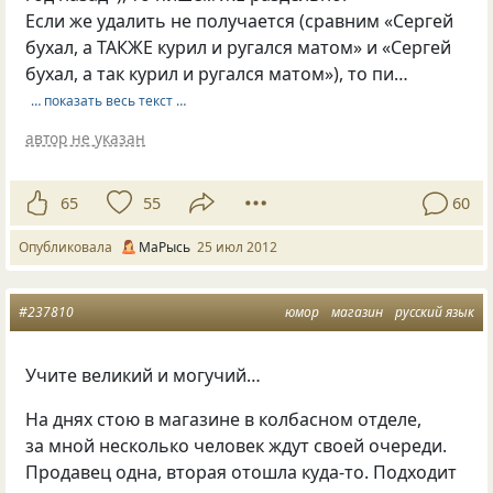
Если же удалить не получается (сравним «Сергей
бухал, а ТАКЖЕ курил и ругался матом» и «Сергей
бухал, а так курил и ругался матом»), то пи…
… показать весь текст …
автор не указан
65
55
60
Опубликовала
МаРысь
25 июл 2012
#237810
юмор
магазин
русский язык
Учите великий и могучий…
На днях стою в магазине в колбасном отделе,
за мной несколько человек ждут своей очереди.
Продавец одна, вторая отошла куда-то. Подходит