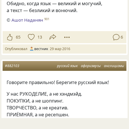
Обидно, когда язык — великий и могучий,
а текст — безликий и вонючий.
©
Ашот Наданян
901
65
13
6
Опубликовал
вестник
29 мар 2016
#882103
русский язык
афоризмусы
англицизмы
Говорите правильно! Берегите русский язык!
У нас РУКОДЕЛИЕ, а не хэндмэйд.
ПОКУПКИ, а не шоппинг.
ТВОРЧЕСТВО, а не креатив.
ПРИЁМНАЯ, а не ресепшен.
Не уикэнд, а ВЫХОДНЫЕ.
Не маркет, а РЫНОК.