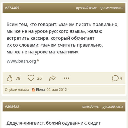
#274405
русский язык
грамотность
Всем тем, кто говорит: «зачем писать правильно,
мы же не на уроке русского языка», желаю
встретить кассира, который обсчитает
их со словами: «зачем считать правильно,
мы же не на уроке математики».
Www.bash.org
6
78
26
4
Опубликовала
Elena
02 мая 2012
#268453
анекдоты
русский язык
Дедуля-лингвист, божий одуванчик, сидит