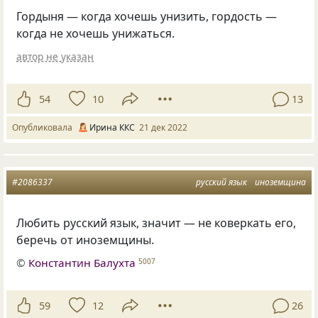
Гордыня — когда хочешь унизить, гордость —
когда не хочешь унижаться.
автор не указан
54
10
13
Опубликовала
Ирина ККС
21 дек 2022
#2086337
русский язык
иноземщина
Любить русский язык, значит — не коверкать его,
беречь от иноземщины.
©
Константин Балухта
5007
59
12
26