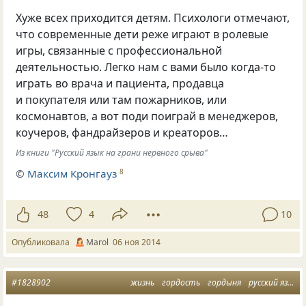
Хуже всех приходится детям. Психологи отмечают,
что современные дети реже играют в ролевые
игры, связанные с профессиональной
деятельностью. Легко нам с вами было когда-то
играть во врача и пациента, продавца
и покупателя или там пожарников, или
космонавтов, а вот поди поиграй в менеджеров,
коучеров, фандрайзеров и креаторов…
Из книги "Русский язык на грани нервного срыва"
©
Максим Кронгауз
8
48
4
10
Опубликовала
Маrol
06 ноя 2014
#1828902
жизнь
гордость
гордыня
русский язык