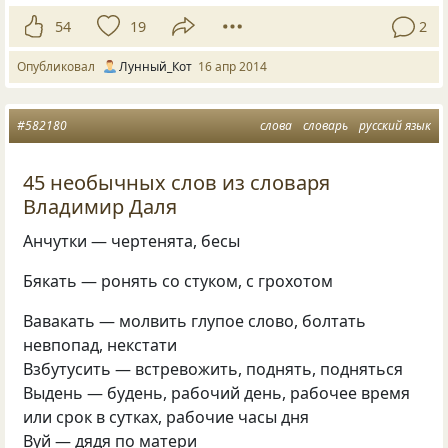
54
19
2
Опубликовал
Лунный_Кот
16 апр 2014
#582180
слова
словарь
русский язык
45 необычных слов из словаря
Владимир Даля
Анчутки — чертенята, бесы
Бякать — ронять со стуком, с грохотом
Вавакать — молвить глупое слово, болтать
невпопад, некстати
Взбутусить — встревожить, поднять, подняться
Выдень — будень, рабочий день, рабочее время
или срок в сутках, рабочие часы дня
Вуй — дядя по матери