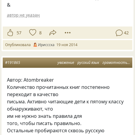
&
автор не указан
57
8
42
Опубликовала
Ириссска
19 ноя 2014
#191865
уважение
русский язык
грамотность
до
Автор: Atombreaker
Количество прочитанных книг постепенно
переходит в качество
письма. Активно читающие дети к пятому классу
обнаруживают, что
им не нужно знать правила для
того, чтобы писать правильно.
Остальные пробираются сквозь русскую