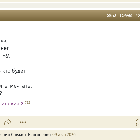
семья
голова
п
ава,
 нет
т»!?.
 кто будет
ить, мечтать,
?
гиневич 2
722
гений Снежин -Бригиневич
09 июн 2026