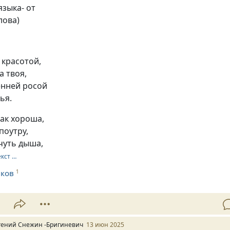
языка- от
лова)
 красотой,
а твоя,
енней росой
ья.
так хороша,
поутру,
чуть дыша,
екст …
аков
1
1
гений Снежин -Бригиневич
13 июн 2025