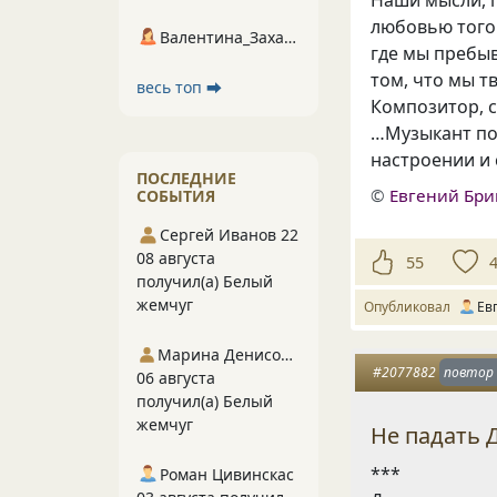
любовью того 
Валентина_Захарова
где мы пребыв
том, что мы т
весь топ ⮕
Композитор, с
…Музыкант по
настроении и 
ПОСЛЕДНИЕ
©
Евгений Бр
СОБЫТИЯ
Сергей Иванов 22
08 августа
55
получил(а) Белый
жемчуг
Опубликовал
Ев
Марина Денисова 5
#2077882
повтор
06 августа
получил(а) Белый
жемчуг
Не падать 
***
Роман Цивинскас