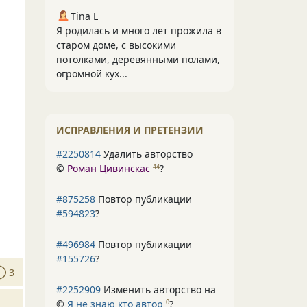
Tina L
Я родилась и много лет прожила в
старом доме, с высокими
потолками, деревянными полами,
огромной кух...
ИСПРАВЛЕНИЯ И ПРЕТЕНЗИИ
#2250814
Удалить авторство
©
Роман Цивинскас
?
44
#875258
Повтор публикации
#594823
?
#496984
Повтор публикации
#155726
?
3
#2252909
Изменить авторство на
©
Я не знаю кто автор
?
0