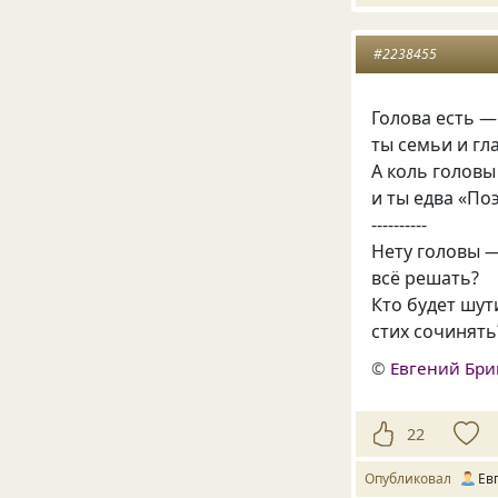
#2238455
Голова есть —
ты семьи и гл
А коль головы
и ты едва «Поэ
----------
Нету головы —
всё решать?
Кто будет шут
стих сочинять
©
Евгений Бри
22
Опубликовал
Ев