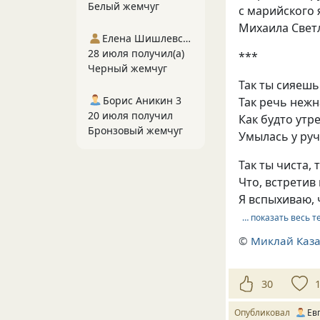
Белый жемчуг
с марийского 
Михаила Свет
Елена Шишлевская
28 июля получил(а)
***
Черный жемчуг
Так ты сияешь
Борис Аникин 3
Так речь нежн
20 июля получил
Как будто утр
Бронзовый жемчуг
Умылась у руч
Так ты чиста, 
Что, встретив 
Я вспыхиваю, 
… показать весь т
©
Миклай Каз
30
Опубликовал
Ев