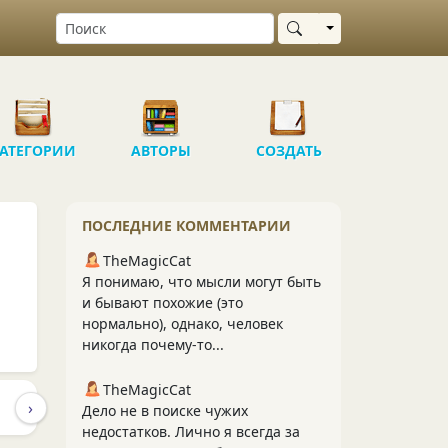
Выбрать область
АТЕГОРИИ
АВТОРЫ
СОЗДАТЬ
ПОСЛЕДНИЕ КОММЕНТАРИИ
TheMagicCat
Я понимаю, что мысли могут быть
и бывают похожие (это
нормально), однако, человек
никогда почему-то...
TheMagicCat
›
ПУБЛИКАЦИИ
ПОДПИСЧИКИ
ПОДПИСКИ
807
67
Дело не в поиске чужих
недостатков. Лично я всегда за