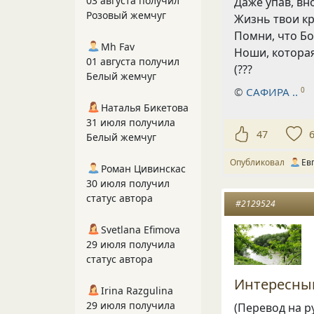
03 августа получил
Даже упав, вн
Розовый жемчуг
Жизнь твои кр
Помни, что Бо
Mh Fav
Ноши, которая
01 августа получил
(???
Белый жемчуг
©
САФИРА ..
0
Наталья Бикетова
31 июля получила
47
Белый жемчуг
Опубликовал
Ев
Роман Цивинскас
30 июля получил
статус автора
#2129524
Svetlana Efimova
29 июля получила
статус автора
Интересны
Irina Razgulina
29 июля получила
(Перевод на р