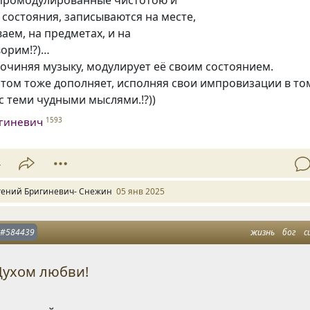
состояния, записываются на месте,
аем, на предметах, и на
ворим!?)…
очиняя музыку, модулирует её своим состоянием.
том тоже дополняет, исполняя свои импровизации в то
с теми чудными мыслями.!?))
игиневич
1593
4
гений Бригиневич- Снежин
05 янв 2025
#584439
жизнь
бог
с
Духом любви!