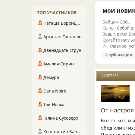
мои нови
ТОП УЧАСТНИКОВ
Бойцам СВО...
Наташа Воронцова
Сыны, Собой вл
Ведь с вами Бог
Арыстан Тастанов
Сумейте наглы
И - главное- у
Двенадцать струн
4 публикации
Амалия Сирин
#2077122
Демура
Dana Noire
Тай Ночка
От настроя
Галина Суховерх
Всё то -что м
обед или стих
Константин Балухта
Наши мысли, 