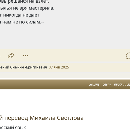
овь решайся на взлет,
ылья не зря мастерила.
г никогда не дает
 нам не по силам.--
6
гений Снежин -Бригиневич
07 янв 2025
жизнь
свет
русский я
й перевод Михаила Светлова
усский язык