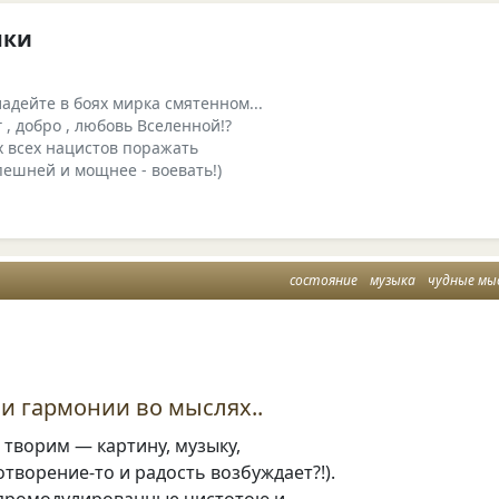
нки
адейте в боях мирка смятенном...
 , добро , любовь Вселенной!?
х всех нацистов поражать
спешней и мощнее - воевать!)
состояние
музыка
чудные мы
 и гармонии во мыслях..
ы творим — картину, музыку,
отворение-то и радость возбуждает?!).
промодулированные чистотою и