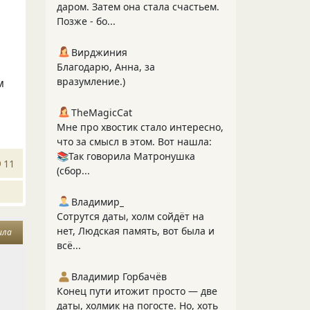
даром. Затем она стала счастьем.
Позже - бо...
Вирджиния
Благодарю, Анна, за
вразумление.)
м
TheMagicCat
Мне про хвостик стало интересно,
что за смысл в этом. Вот нашла:
📚Так говорила Матронушка
11
(сбор...
Владимир_
Сотрутся даты, холм сойдёт на
нет, Людская память, вот была и
ила
всё...
Владимир Горбачёв
Конец пути итожит просто — две
даты, холмик на погосте. Но, хоть