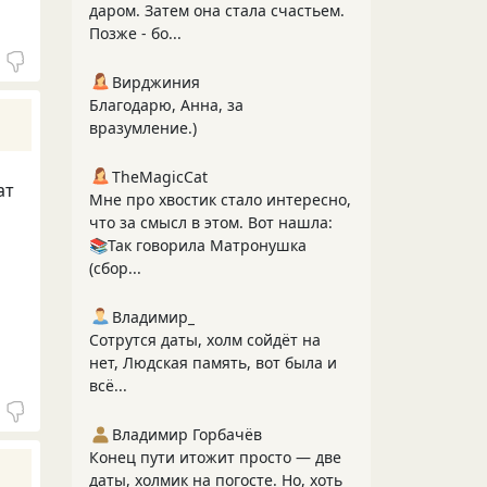
даром. Затем она стала счастьем.
Позже - бо...
Вирджиния
Благодарю, Анна, за
вразумление.)
TheMagicCat
ат
Мне про хвостик стало интересно,
что за смысл в этом. Вот нашла:
📚Так говорила Матронушка
(сбор...
Владимир_
Сотрутся даты, холм сойдёт на
нет, Людская память, вот была и
всё...
Владимир Горбачёв
Конец пути итожит просто — две
даты, холмик на погосте. Но, хоть