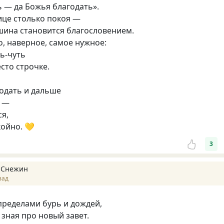
ь — да Божья благодать».
ице столько покоя —
шина становится благословением.
о, наверное, самое нужное:
ь-чуть
сто строчке.
годать и дальше
т —
ся,
койно. 💛
3
 Снежин
зад
 пределами бурь и дождей,
 зная про новый завет.