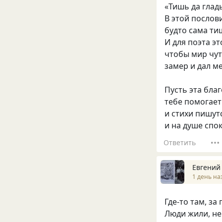
«Тишь да глад
В этой послов
будто сама ти
И для поэта эт
чтобы мир чут
замер и дал ме
Пусть эта бла
тебе помогае
и стихи пишут
и на душе спо
Ответить
Евгений
1 день на
Где‑то там, за
Люди жили, не