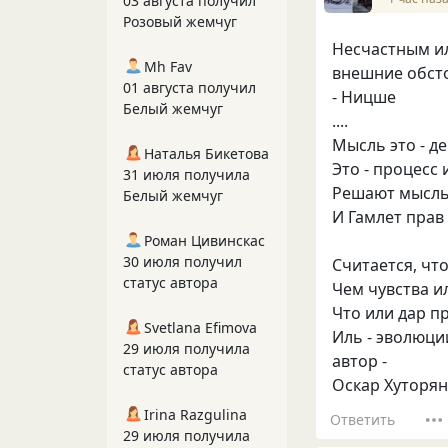
03 августа получил
Розовый жемчуг
Несчастным ил
Mh Fav
внешние обсто
01 августа получил
- Ницше
Белый жемчуг
....
Мысль это - де
Наталья Бикетова
Это - процесс 
31 июля получила
Решают мысль
Белый жемчуг
И Гамлет прав
Роман Цивинскас
30 июля получил
Считается, чт
статус автора
Чем чувства и
Что или дар п
Svetlana Efimova
Иль - эволюции
29 июля получила
автор -
статус автора
Оскар Хуторя
Irina Razgulina
Ответить
29 июля получила