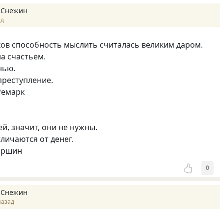
 Снежин
ад
ков способность мыслить считалась великим даром.
ла счастьем.
нью.
 преступление.
Ремарк
й, значит, они не нужны.
личаются от денег.
аршин
0
 Снежин
назад