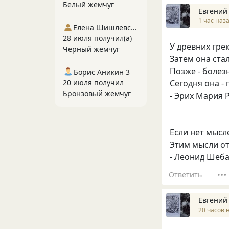
Белый жемчуг
Евгений
1 час наз
Елена Шишлевская
28 июля получил(а)
У древних гре
Черный жемчуг
Затем она ста
Позже - болез
Борис Аникин 3
Сегодня она -
20 июля получил
Бронзовый жемчуг
- Эрих Мария 
Если нет мысле
Этим мысли от
- Леонид Шеб
Ответить
Евгений
20 часов 