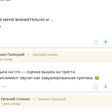
 меня внимательно и ...
)
6
аил Палецкий
↑
Евгений Снежин
нь назад
ыла на сто — оценка вышла на триста.
мплимент звучит как завуалированная критика. 😂
2
Евгений Снежин
↑
Михаил Палецкий
1 день назад