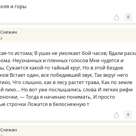
поля и горы
0
 Снежин
ад
кая-то истома; В ушах не умолкает бой часов; Вдали раск
ома. Неузнанных и пленных голосов Мне чудятся и
, Сужается какой-то тайный круг, Но в этой бездне
ов Встает один, все победивший звук. Так вкруг него
хо, Что слышно, как в лесу растет трава, Как по земле
ой лихо… Но вот уже послышались слова И легких рифм
оночки, — Тогда я начинаю понимать, И просто
е строчки Ложатся в белоснежную т
0
 Снежин
ад