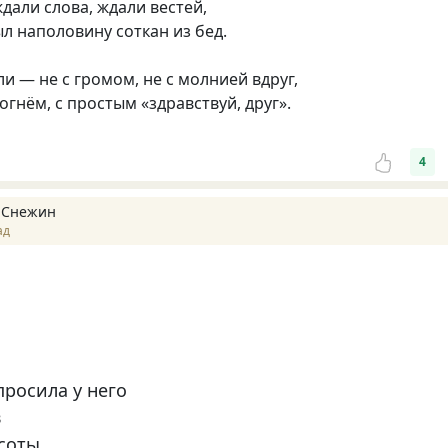
дали слова, ждали вестей,
л наполовину соткан из бед.
и — не с громом, не с молнией вдруг,
 огнём, с простым «здравствуй, друг».
4
 Снежин
ад
просила у него
в
соты.