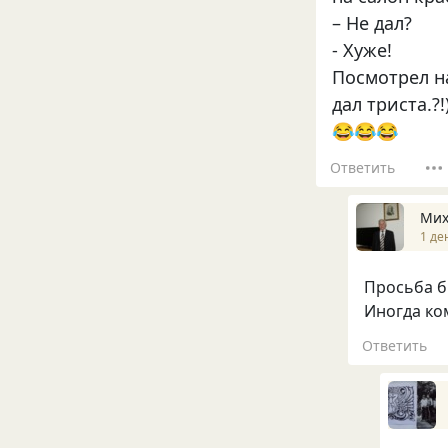
– Не дал?
- Хуже!
Посмотрел на
дал триста.?!
😂😂😂
Ответить
Мих
1 де
Просьба б
Иногда ко
Ответить