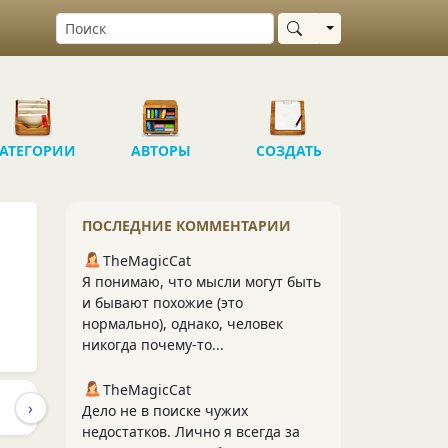
Выбрать область
АТЕГОРИИ
АВТОРЫ
СОЗДАТЬ
ПОСЛЕДНИЕ КОММЕНТАРИИ
TheMagicCat
Я понимаю, что мысли могут быть
и бывают похожие (это
нормально), однако, человек
никогда почему-то...
TheMagicCat
›
ПУБЛИКАЦИИ
ПОДПИСЧИКИ
ПОДПИСКИ
807
67
Дело не в поиске чужих
недостатков. Лично я всегда за