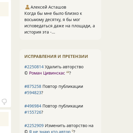
Алексей Асташов
Когда бы мне было близко к
восьмому десятку, я бы мог
исповедаться даже на площади, а
история эта -...
ИСПРАВЛЕНИЯ И ПРЕТЕНЗИИ
#2250814
Удалить авторство
©
Роман Цивинскас
?
44
#875258
Повтор публикации
#594823
?
#496984
Повтор публикации
#155726
?
#2252909
Изменить авторство на
©
Я не знаю кто автор
?
0