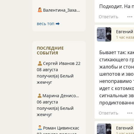
Подходит. На 
Валентина_Захарова
Ответить
весь топ ⮕
Евгений
1 час наз
ПОСЛЕДНИЕ
Бывает так: ка
СОБЫТИЯ
стихающего гр
Сергей Иванов 22
жалобы и стоны
08 августа
шепотов и звон
получил(а) Белый
непоправимо ти
жемчуг
идет с котомк
сигнальные зв
Марина Денисова 5
06 августа
продиктованны
получил(а) Белый
Ответить
жемчуг
Роман Цивинскас
Евгений
1 час наз