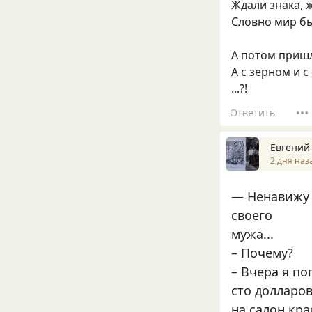
Ждали знака, ж
Словно мир бы
А потом пришл
А с зерном и с
...?!
Ответить
Евгений
2 дня наз
— Ненавижу
своего
мужа...
– Почему?
– Вчера я по
сто долларо
на салон кра