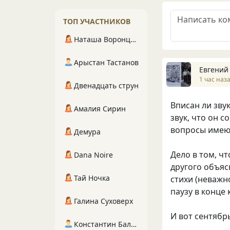
ТОП УЧАСТНИКОВ
Наташа Воронцова
Арыстан Тастанов
Евгений
1 час наз
Двенадцать струн
Вписан ли зву
Амалия Сирин
звук, что он 
вопросы имеют
Демура
Дело в том, ч
Dana Noire
другого объяс
Тай Ночка
стихи (неважно
паузу в конце 
Галина Суховерх
И вот сентябрь
Константин Балухта