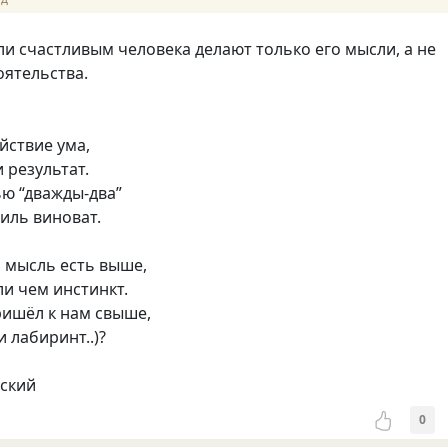
и счастливым человека делают только его мысли, а не
ятельства.
йствие ума,
и результат.
ю “дважды-два”
 иль виноват.
о мысль есть выше,
ли чем инстинкт.
ришёл к нам свыше,
 лабиринт..)?
нский
0