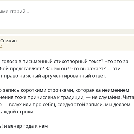
 Снежин
ад
к голоса в письменный стихотворный текст? Что это за
собой представляет? Зачем он? Что выражает? — эти
 право на ясный аргументированный ответ.
то запись короткими строчками, которая за неимением
нения тоже причислена к традиции, — не случайна. Чит
 — вслух или про себя), следуя этой записи, мы делаем
каждой строки.
! и вечер года к нам