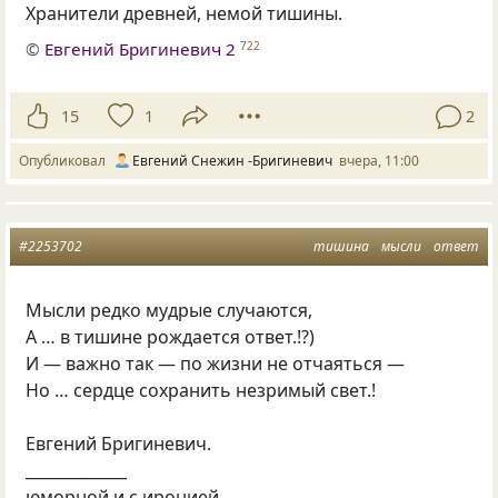
Хранители древней, немой тишины.
©
Евгений Бригиневич 2
722
15
1
2
Опубликовал
Евгений Снежин -Бригиневич
вчера, 11:00
#2253702
тишина
мысли
ответ
Мысли редко мудрые случаются,
А … в тишине рождается ответ.!?)
И — важно так — по жизни не отчаяться —
Но … сердце сохранить незримый свет.!
Евгений Бригиневич.
_____________
юморной и с иронией