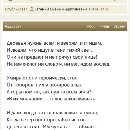
Опубликовал
Евгений Снежин -Бригиневич
вчера, 14:10
#2253897
люди
птицы
дерево
Деревья нужны всем: и зверям, и птицам,
И людям, что ищут в тени тихий свет.
Они не предают и не прячут свои лица!
Не изменяют ни словом, ни взглядом вослед.
Умирают они героически, стоя,
От топоров, пил и пожаров злых.
А горы помнят, как нужна всем воля?:
«В их молчании — голос веков живых».
И даже когда на склонах ложится туман,
Когда ветер поёт про забытые сны,
Деревья стоят.. Им чужд так — обман… —