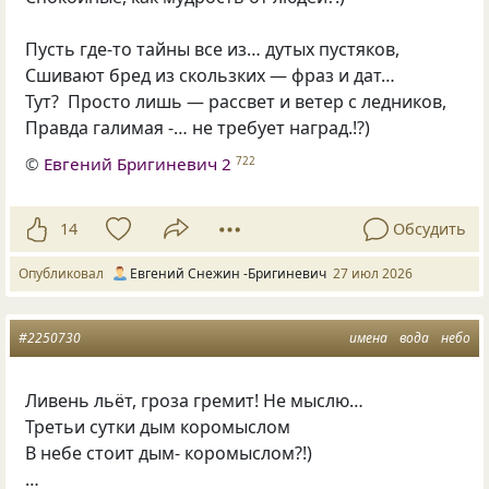
Пусть где-то тайны все из… дутых пустяков,
Сшивают бред из скользких — фраз и дат…
Тут? Просто лишь — рассвет и ветер с ледников,
Правда галимая -… не требует наград.!?)
©
Евгений Бригиневич 2
722
14
Обсудить
Опубликовал
Евгений Снежин -Бригиневич
27 июл 2026
#2250730
имена
вода
небо
Ливень льёт, гроза гремит! Не мыслю…
Третьи сутки дым коромыслом
В небе стоит дым- коромыслом?!)
…