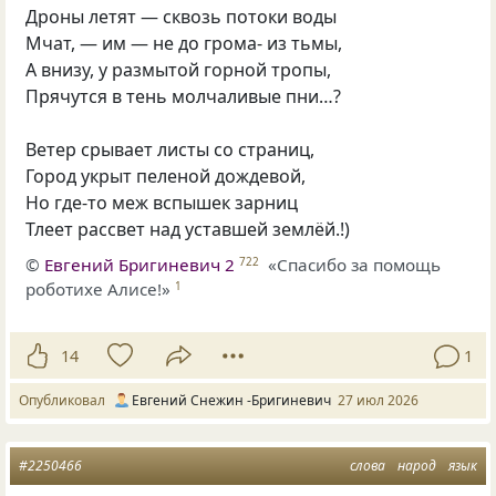
Дроны летят — сквозь потоки воды
Мчат, — им — не до грома- из тьмы,
А внизу, у размытой горной тропы,
Прячутся в тень молчаливые пни…?
Ветер срывает листы со страниц,
Город укрыт пеленой дождевой,
Но где-то меж вспышек зарниц
Тлеет рассвет над уставшей землёй.!)
©
Евгений Бригиневич 2
«Спасибо за помощь
722
роботихе Алисе!»
1
14
1
Опубликовал
Евгений Снежин -Бригиневич
27 июл 2026
#2250466
слова
народ
язык