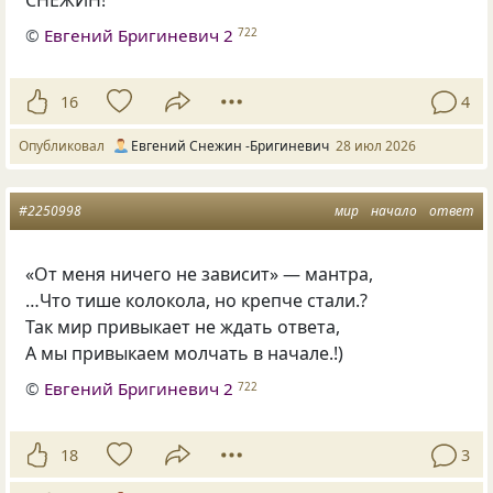
©
Евгений Бригиневич 2
722
16
4
Опубликовал
Евгений Снежин -Бригиневич
28 июл 2026
#2250998
мир
начало
ответ
«От меня ничего не зависит» — мантра,
…Что тише колокола, но крепче стали.?
Так мир привыкает не ждать ответа,
А мы привыкаем молчать в начале.!)
©
Евгений Бригиневич 2
722
18
3