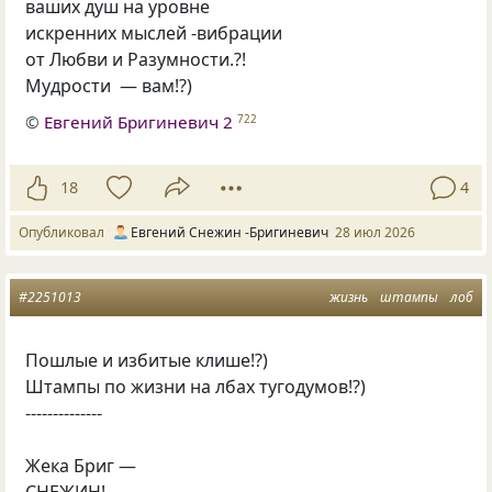
ваших душ на уровне
искренних мыслей -вибрации
от Любви и Разумности.?!
Мудрости — вам!?)
©
Евгений Бригиневич 2
722
18
4
Опубликовал
Евгений Снежин -Бригиневич
28 июл 2026
#2251013
жизнь
штампы
лоб
Пошлые и избитые клише!?)
Штампы по жизни на лбах тугодумов!?)
--------------
Жека Бриг —
СНЕЖИН!