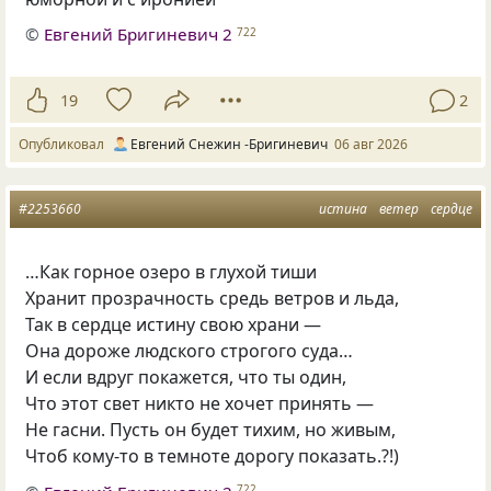
©
Евгений Бригиневич 2
722
19
2
Опубликовал
Евгений Снежин -Бригиневич
06 авг 2026
#2253660
истина
ветер
сердце
…Как горное озеро в глухой тиши
Хранит прозрачность средь ветров и льда,
Так в сердце истину свою храни —
Она дороже людского строгого суда…
И если вдруг покажется, что ты один,
Что этот свет никто не хочет принять —
Не гасни. Пусть он будет тихим, но живым,
Чтоб кому-то в темноте дорогу показать.?!)
722