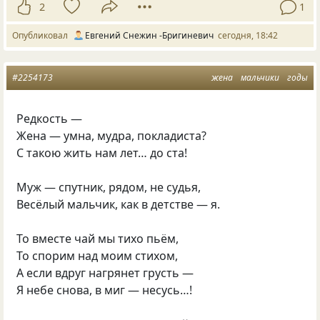
2
1
Опубликовал
Евгений Снежин -Бригиневич
сегодня, 18:42
#2254173
жена
мальчики
годы
Редкость —
Жена — умна, мудра, покладиста?
С такою жить нам лет… до ста!
Муж — спутник, рядом, не судья,
Весёлый мальчик, как в детстве — я.
То вместе чай мы тихо пьём,
То спорим над моим стихом,
А если вдруг нагрянет грусть —
Я небе снова, в миг — несусь…!