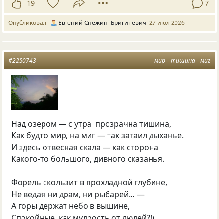
19
7
Опубликовал
Евгений Снежин -Бригиневич
27 июл 2026
#2250743
мир
тишина
миг
Над озером — с утра прозрачна тишина,
Как будто мир, на миг — так затаил дыханье.
И здесь отвесная скала — как сторона
Какого-то большого, дивного сказанья.
Форель скользит в прохладной глубине,
Не ведая ни драм, ни рыбарей… —
А горы держат небо в вышине,
Спокойные, как мудрость от людей?!)