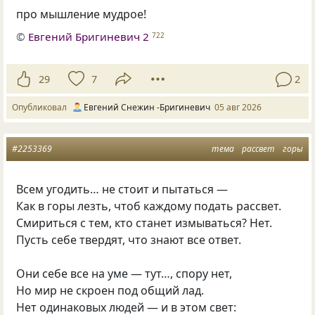
про мышление мудрое!
©
Евгений Бригиневич 2
722
29
7
2
Опубликовал
Евгений Снежин -Бригиневич
05 авг 2026
#2253369
тема
рассвет
горы
Всем угодить… не стоит и пытаться —
Как в горы лезть, чтоб каждому подать рассвет.
Смириться с тем, кто станет измываться? Нет.
Пусть себе твердят, что знают все ответ.
Они себе все на уме — тут…, спору нет,
Но мир не скроен под общий лад.
Нет одинаковых людей — и в этом свет: