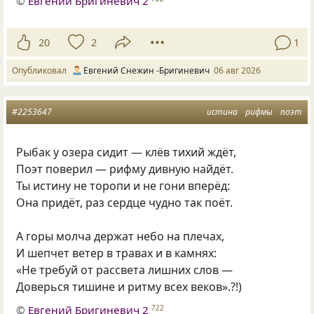
©
Евгений Бригиневич 2
20
2
1
Опубликовал
Евгений Снежин -Бригиневич
06 авг 2026
#2253647
истина
рифмы
поэт
Рыбак у озера сидит — клёв тихий ждёт,
Поэт поверил — рифму дивную найдёт.
Ты истину не торопи и не гони вперёд:
Она придёт, раз сердце чудно так поёт.
А горы молча держат небо на плечах,
И шепчет ветер в травах и в камнях:
«Не требуй от рассвета лишних слов —
Доверься тишине и ритму всех веков».?!)
©
Евгений Бригиневич 2
722