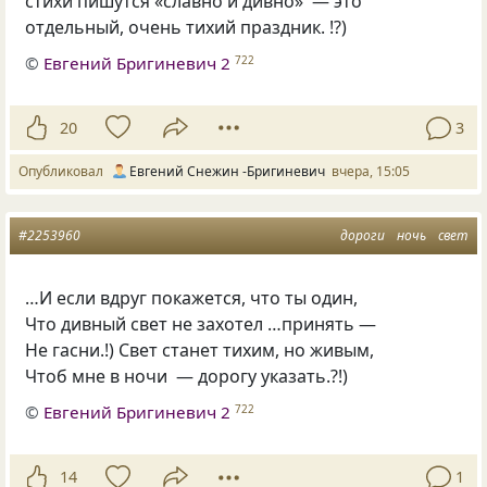
стихи пишутся «славно и дивно» — это
отдельный, очень тихий праздник. !?)
©
Евгений Бригиневич 2
722
20
3
Опубликовал
Евгений Снежин -Бригиневич
вчера, 15:05
#2253960
дороги
ночь
свет
…И если вдруг покажется, что ты один,
Что дивный свет не захотел …принять —
Не гасни.!) Свет станет тихим, но живым,
Чтоб мне в ночи — дорогу указать.?!)
©
Евгений Бригиневич 2
722
14
1