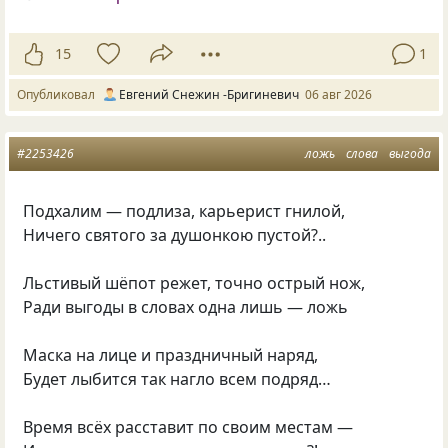
15
1
Опубликовал
Евгений Снежин -Бригиневич
06 авг 2026
#2253426
ложь
слова
выгода
Подхалим — подлиза, карьерист гнилой,
Ничего святого за душонкою пустой?..
Льстивый шёпот режет, точно острый нож,
Ради выгоды в словах одна лишь — ложь
Маска на лице и праздничный наряд,
Будет лыбится так нагло всем подряд…
Время всёх расставит по своим местам —