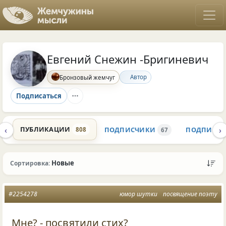
Евгений Снежин -Бригиневич
Автор
Бронзовый жемчуг
Подписаться
‹
›
ПУБЛИКАЦИИ
ПОДПИСЧИКИ
ПОДПИСК
808
K
67
Новые
Сортировка:
#2254278
юмор шутки
посвящение поэту
Мне? - посвятили стих?