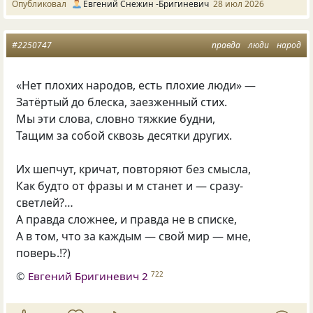
Опубликовал
Евгений Снежин -Бригиневич
28 июл 2026
#2250747
правда
люди
народ
«Нет плохих народов, есть плохие люди» —
Затёртый до блеска, заезженный стих.
Мы эти слова, словно тяжкие будни,
Тащим за собой сквозь десятки других.
Их шепчут, кричат, повторяют без смысла,
Как будто от фразы и м станет и — сразу-
светлей?…
А правда сложнее, и правда не в списке,
А в том, что за каждым — свой мир — мне,
поверь.!?)
©
Евгений Бригиневич 2
722