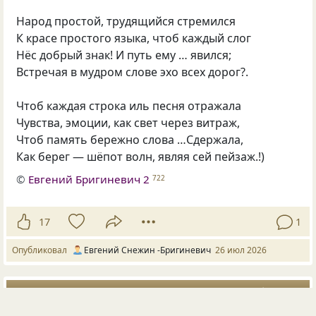
Народ простой, трудящийся стремился
К красе простого языка, чтоб каждый слог
Нёс добрый знак! И путь ему … явился;
Встречая в мудром слове эхо всех дорог?.
Чтоб каждая строка иль песня отражала
Чувства, эмоции, как свет через витраж,
Чтоб память бережно слова …Сдержала,
Как берег — шёпот волн, являя сей пейзаж.!)
©
Евгений Бригиневич 2
722
17
1
Опубликовал
Евгений Снежин -Бригиневич
26 июл 2026
#2250455
душа
судьба
солнце