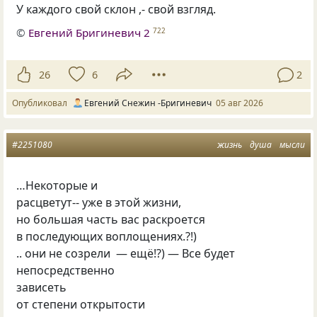
У каждого свой склон ,- свой взгляд.
©
Евгений Бригиневич 2
722
26
6
2
Опубликовал
Евгений Снежин -Бригиневич
05 авг 2026
#2251080
жизнь
душа
мысли
…Некоторые и
расцветут-- уже в этой жизни,
но большая часть вас раскроется
в последующих воплощениях.?!)
.. они не созрели — ещё!?) — Все будет
непосредственно
зависеть
от степени открытости