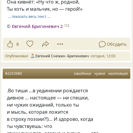
Она кивнёт: «Ну что ж, родной,
Ты хоть и мальчик, но — герой!»
… показать весь текст …
©
Евгений Бригиневич 2
722
8
Обсудить
Опубликовал
Евгений Снежин -Бригиневич
сегодня, 12:00
#2253980
ожидание
чужое
настоящее
.Во тиши …в уединении рождается
дивное … настоящее — ни спешки,
ни чужих ожиданий, только ты
и мысль, которая ложится
в строку поэзии?!)… И здорово, когда
ты чувствуешь: что