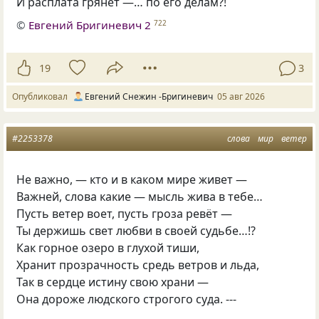
И расплата грянет —… по его делам?!
©
Евгений Бригиневич 2
722
19
3
Опубликовал
Евгений Снежин -Бригиневич
05 авг 2026
#2253378
слова
мир
ветер
Не важно, — кто и в каком мире живет —
Важней, слова какие — мысль жива в тебе…
Пусть ветер воет, пусть гроза ревёт —
Ты держишь свет любви в своей судьбе…!?
Как горное озеро в глухой тиши,
Хранит прозрачность средь ветров и льда,
Так в сердце истину свою храни —
Она дороже людского строгого суда. ---