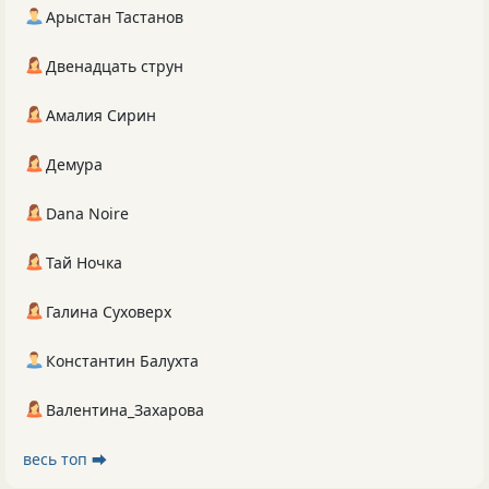
Арыстан Тастанов
Двенадцать струн
Амалия Сирин
Демура
Dana Noire
Тай Ночка
Галина Суховерх
Константин Балухта
Валентина_Захарова
весь топ ⮕