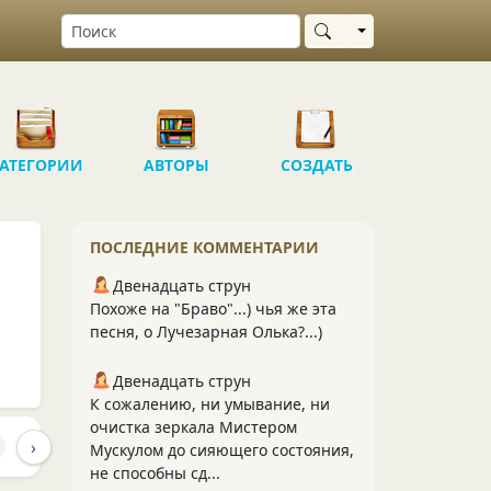
Выбрать область
АТЕГОРИИ
АВТОРЫ
СОЗДАТЬ
ПОСЛЕДНИЕ КОММЕНТАРИИ
Двенадцать струн
Похоже на "Браво"...) чья же эта
песня, о Лучезарная Олька?...)
Двенадцать струн
К сожалению, ни умывание, ни
очистка зеркала Мистером
›
ПУБЛИКАЦИИ
ПОДПИСЧИКИ
ПОДПИС
12.8K
493
Мускулом до сияющего состояния,
не способны сд...