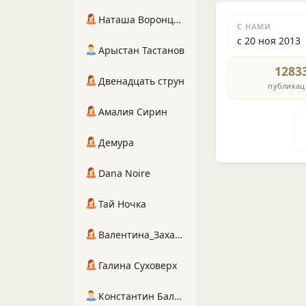
Наташа Воронцова
С НАМИ
с 20 ноя 2013
Арыстан Тастанов
1283
Двенадцать струн
публикац
Амалия Сирин
Демура
Dana Noire
Тай Ночка
Валентина_Захарова
Галина Суховерх
Константин Балухта