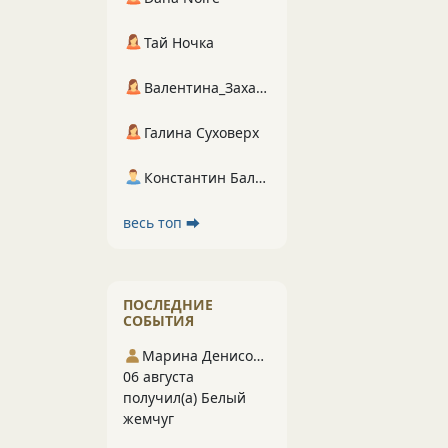
Тай Ночка
Валентина_Захарова
Галина Суховерх
Константин Балухта
весь топ ⮕
ПОСЛЕДНИЕ
СОБЫТИЯ
Марина Денисова 5
06 августа
получил(а) Белый
жемчуг