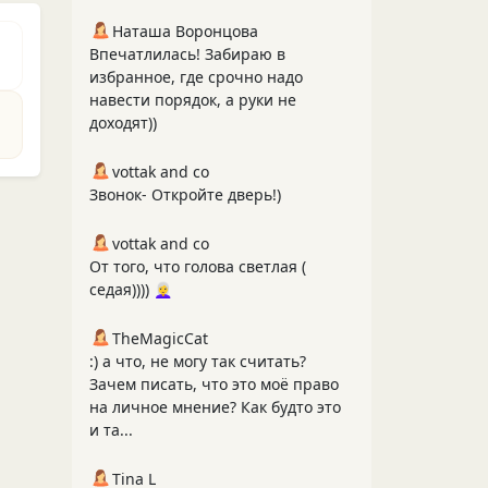
Наташа Воронцова
Впечатлилась! Забираю в
избранное, где срочно надо
навести порядок, а руки не
доходят))
vottak and co
Звонок- Откройте дверь!)
vottak and co
От того, что голова светлая (
седая)))) 👩‍🦳
TheMagicCat
:) а что, не могу так считать?
Зачем писать, что это моё право
на личное мнение? Как будто это
и та...
Tina L