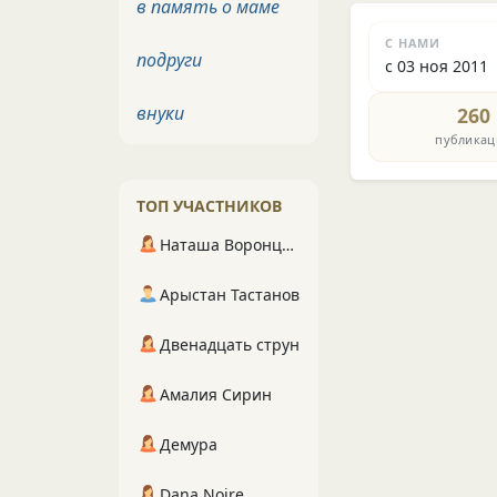
в память о маме
С НАМИ
подруги
с 03 ноя 2011
внуки
260
публикац
ТОП УЧАСТНИКОВ
Наташа Воронцова
Арыстан Тастанов
Двенадцать струн
Амалия Сирин
Демура
Dana Noire