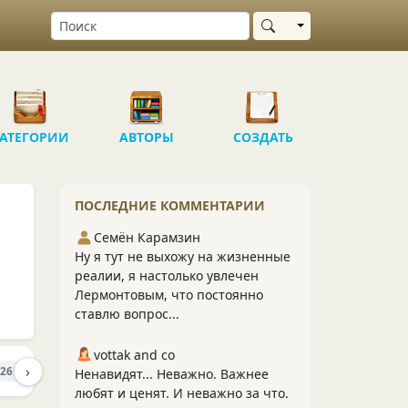
Выбрать область
АТЕГОРИИ
АВТОРЫ
СОЗДАТЬ
ПОСЛЕДНИЕ КОММЕНТАРИИ
Семён Карамзин
Ну я тут не выхожу на жизненные
реалии, я настолько увлечен
Лермонтовым, что постоянно
ставлю вопрос...
vottak and co
›
ПОДПИСЧИКИ
ПОДПИСКИ
260
10
9
Ненавидят... Неважно. Важнее
любят и ценят. И неважно за что.