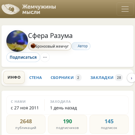
Сфера Разума
Автор
Бронзовый жемчуг
Подписаться
›
ИНФО
СТЕНА
СБОРНИКИ
ЗАКЛАДКИ
К
2
28
С НАМИ
ЗАХОДИЛА
с 27 ноя 2011
1 день назад
2648
190
145
публикаций
подписчиков
подписок