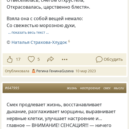
Открасовалась, царственно блестя».
Взяла она с собой вещей немало:
Со свежестью морозною духи,
… показать весь текст …
©
Наталья Страхова-Хлудок
6
17
5
Обсудить
Опубликовала
Регина ГенинаGuseva
10 мар 2023
#647995
жизнь
настроение
смех
мысли
Смех продлевает жизнь, восстанавливает
дыхание, разглаживает морщины, выравнивает
нервные клетки, улучшает настроение и…
главное — ВНИМАНИЕ! СЕНСАЦИЯ!!! — ничего