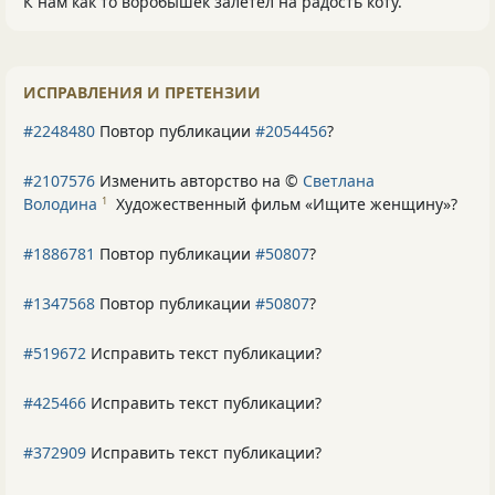
К нам как то воробышек залетел на радость коту.
ИСПРАВЛЕНИЯ И ПРЕТЕНЗИИ
#2248480
Повтор публикации
#2054456
?
#2107576
Изменить авторство на ©
Светлана
Володина
Художественный фильм «Ищите женщину»
?
1
#1886781
Повтор публикации
#50807
?
#1347568
Повтор публикации
#50807
?
#519672
Исправить текст публикации?
#425466
Исправить текст публикации?
#372909
Исправить текст публикации?