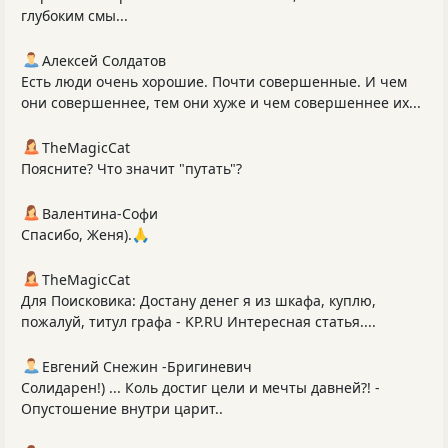
глубоким смы...
Алексей Солдатов
Есть люди очень хорошие. Почти совершенные. И чем
они совершеннее, тем они хуже и чем совершеннее их...
TheMagicCat
Поясните? Что значит "путать"?
Валентина-Софи
Спасибо, Женя).🙏
TheMagicCat
Для Поисковика: Достану денег я из шкафа, куплю,
пожалуй, титул графа - KP.RU Интересная статья....
Евгений Снежин -Бригиневич
Солидарен!) ... Коль достиг цели и мечты давней?! -
Опустошение внутри царит..