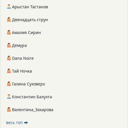
Арыстан Тастанов
Двенадцать струн
Амалия Сирин
Демура
Dana Noire
Тай Ночка
Галина Суховерх
Константин Балухта
Валентина_Захарова
весь топ ⮕