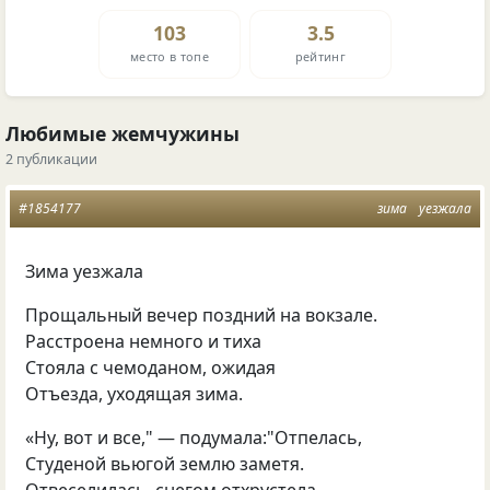
103
3.5
место в топе
рейтинг
Любимые жемчужины
2 публикации
#1854177
зима
уезжала
Зима уезжала
Прощальный вечер поздний на вокзале.
Расстроена немного и тиха
Стояла с чемоданом, ожидая
Отъезда, уходящая зима.
«Ну, вот и все," — подумала:"Отпелась,
Студеной вьюгой землю заметя.
Отвеселилась, снегом отхрустела,