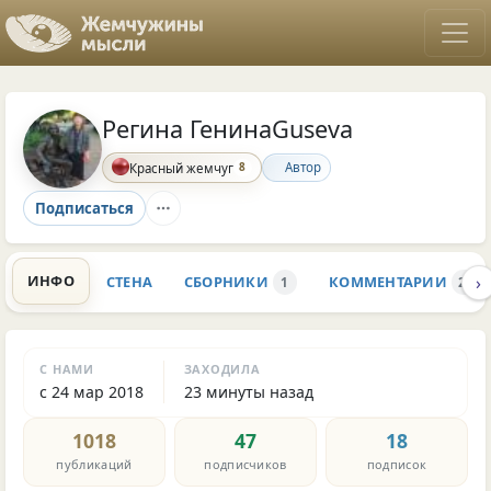
Регина ГенинаGuseva
8
Автор
Красный жемчуг
Подписаться
›
ИНФО
СТЕНА
СБОРНИКИ
КОММЕНТАРИИ
1
2.6K
С НАМИ
ЗАХОДИЛА
с 24 мар 2018
23 минуты назад
1018
47
18
публикаций
подписчиков
подписок