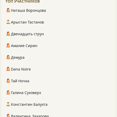
ТОП УЧАСТНИКОВ
Наташа Воронцова
Арыстан Тастанов
Двенадцать струн
Амалия Сирин
Демура
Dana Noire
Тай Ночка
Галина Суховерх
Константин Балухта
Валентина_Захарова