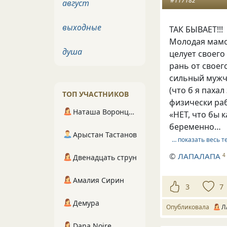
#117182
август
выходные
ТАК БЫВАЕТ!!!
Молодая мамоч
душа
целует своего
рань от своег
сильный мужчи
(что б я пахал
ТОП УЧАСТНИКОВ
физически рабо
Наташа Воронцова
«НЕТ, что бы к
беременно…
Арыстан Тастанов
… показать весь т
©
ЛАПАЛАПА
4
Двенадцать струн
Амалия Сирин
3
7
Демура
Опубликовала
Л
Dana Noire