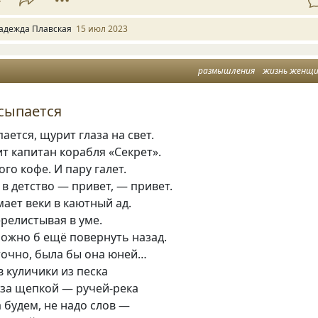
адежда Плавская
15 июл 2023
размышления
жизнь женщ
сыпается
ается, щурит глаза на свет.
ит капитан корабля «Секрет».
го кофе. И пару галет.
 в детство — привет, — привет.
ает веки в каютный ад.
ерелистывая в уме.
можно б ещё повернуть назад.
точно, была бы она юней…
в куличики из песка
 за щепкой — ручей-река
а будем, не надо слов —