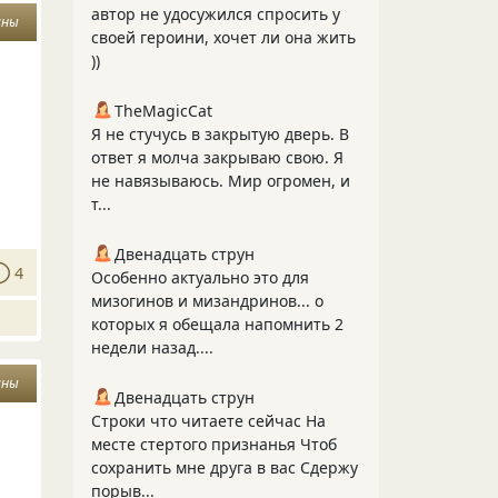
автор не удосужился спросить у
ины
своей героини, хочет ли она жить
))
TheMagicCat
Я не стучусь в закрытую дверь. В
ответ я молча закрываю свою. Я
не навязываюсь. Мир огромен, и
т...
Двенадцать струн
4
Особенно актуально это для
мизогинов и мизандринов... о
которых я обещала напомнить 2
недели назад....
ины
Двенадцать струн
Строки что читаете сейчас На
месте стертого признанья Чтоб
сохранить мне друга в вас Сдержу
порыв...