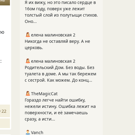
ины
Я их вижу, но это писало сердце в
16ом году, поверх уже лежит
толстый слой из полутыщи стихов.
Оно...
ую
елена малиновская 2
Никогда не оставляй веру. А не
церковь.
:
елена малиновская 2
Родительский Дом. Без воды. Без
туалета в доме. А мы так бережем
с сестрой. Как можем. До конц...
TheMagicCat
Гораздо легче найти ошибку,
нежели истину. Ошибка лежит на
22
поверхности, и её замечаешь
сразу, а исти...
Vanch