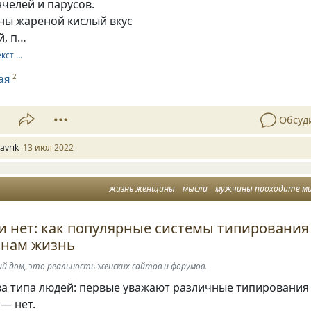
нчелей и парусов.
ны жареной кислый вкус
й, п…
екст …
ая
2
1
Обсуд
avrik
13 июл 2022
жизнь женщины
мысли
мужчины проходите м
и нет: как популярные системы типирования
 нам жизнь
й дом, это реальность женских сайтов и форумов.
ва типа людей: первые уважают различные типирования
 — нет.