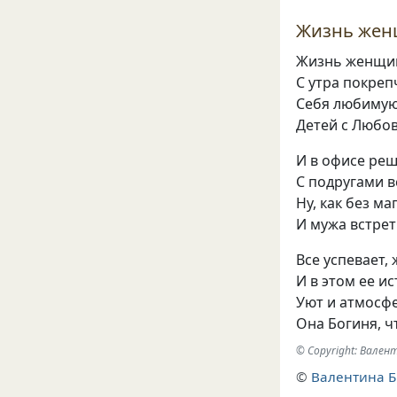
Жизнь жен
Жизнь женщин
С утра покреп
Себя любимую
Детей с Любо
И в офисе реш
С подругами в
Ну
,
как без ма
И мужа встре
Все успевает
,
И в этом ее и
Уют и атмосф
Она Богиня
,
ч
© Copyright: Вале
©
Валентина Б