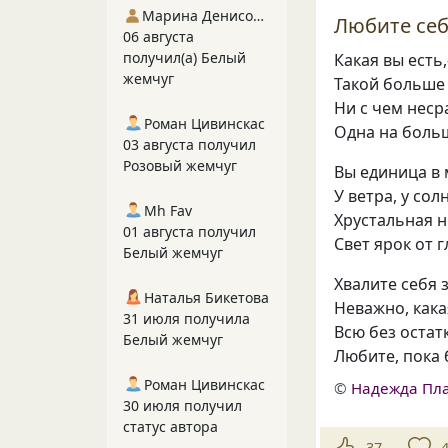
Марина Денисова 5
Любите себ
06 августа
получил(а) Белый
Какая вы есть
жемчуг
Такой больше 
Ни с чем нес
Роман Цивинскас
Одна на боль
03 августа получил
Розовый жемчуг
Вы единица в
У ветра, у сол
Mh Fav
Хрустальная н
01 августа получил
Свет ярок от г
Белый жемчуг
Хвалите себя 
Наталья Бикетова
Неважно, кака
31 июля получила
Всю без остат
Белый жемчуг
Любите, пока б
Роман Цивинскас
©
Надежда Пл
30 июля получил
статус автора
37