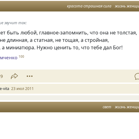
красота страшная сила
жизнь женщ
ие звучит так:
 быть любой, главное-запомнить, что она не толстая,
не длинная, а статная, не тощая, а стройная,
 а миниатюра. Нужно ценить то, что тебе дал Бог!
омченко
100
19
fe-vita
23 июл 2011
свет
жизнь женщ