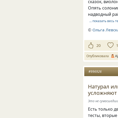
сказок, виоло
Опять солони
надводный ра
… показать весь т
©
Ольга Левск
20
Опубликовала
Aj
#996926
Натурал ил
усложняют
Это не сумасшедши
Есть только д
тесты, вторые