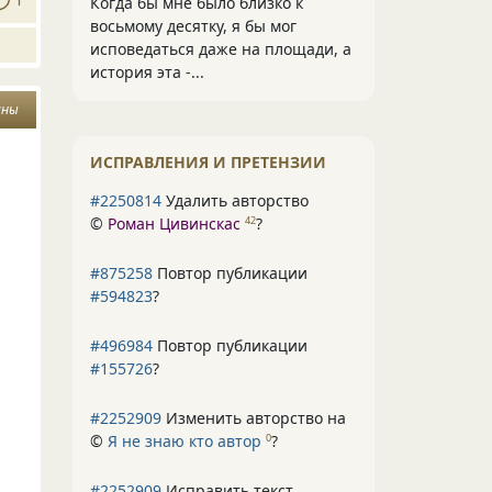
Когда бы мне было близко к
восьмому десятку, я бы мог
исповедаться даже на площади, а
история эта -...
ины
ИСПРАВЛЕНИЯ И ПРЕТЕНЗИИ
#2250814
Удалить авторство
©
Роман Цивинскас
?
42
#875258
Повтор публикации
#594823
?
#496984
Повтор публикации
#155726
?
#2252909
Изменить авторство на
©
Я не знаю кто автор
?
0
#2252909
Исправить текст