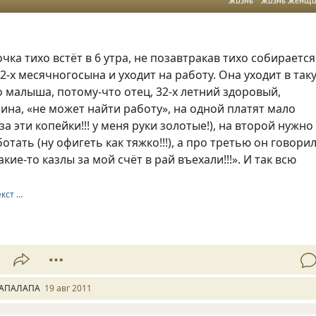
жизнь
жизнь женщ
ка тихо встёт в 6 утра, не позавтракав тихо собирается
 2-х месячногосына и уходит на работу. Она уходит в так
о малыша, потому-что отец, 32-х летний здоровый,
на, «не может найти работу», на одной платят мало
 за эти копейки!!! у меня руки золотые!), на второй нужно
тать (ну офигеть как тяжко!!!), а про третью он говорил
акие-то казлы за мой счёт в рай въехали!!!». И так всю
екст …
АПАЛАПА
19 авг 2011