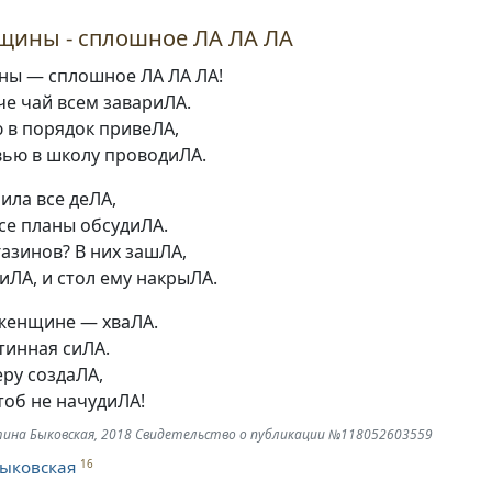
щины - сплошное ЛА ЛА ЛА
ы — сплошное ЛА ЛА ЛА!
че чай всем завариЛА.
 в порядок привеЛА
,
вью в школу проводиЛА.
ила все деЛА
,
се планы обсудиЛА.
газинов? В них зашЛА
,
тиЛА
,
и стол ему накрыЛА.
женщине — хваЛА.
стинная сиЛА.
еру создаЛА
,
тоб не начудиЛА!
нтина Быковская, 2018 Свидетельство о публикации №118052603559
ыковская
16