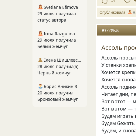
Svetlana Efimova
Опубликовала
Н
29 июля получила
статус автора
#1778626
Irina Razgulina
29 июля получила
Ассоль про
Белый жемчуг
Ассоль просып
Елена Шишлевская
У стенки храп
28 июля получил(а)
Хочется крепко
Черный жемчуг
Хочется снова
Борис Аникин 3
Ассоль подним
20 июля получил
Читает дни, п
Бронзовый жемчуг
Вот в этот — 
Вот в этом — 
Будем играть 
будем бежать
будем, и снов