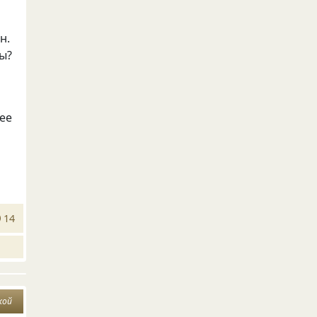
н.
ры?
нее
14
кой