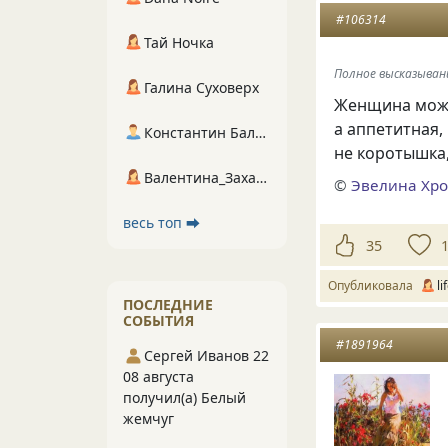
#106314
Тай Ночка
Полное высказыван
Галина Суховерх
Женщина может
а аппетитная, 
Константин Балухта
не коротышка,
Валентина_Захарова
©
Эвелина Хр
весь топ ⮕
35
Опубликовала
li
ПОСЛЕДНИЕ
СОБЫТИЯ
#1891964
Сергей Иванов 22
08 августа
получил(а) Белый
жемчуг