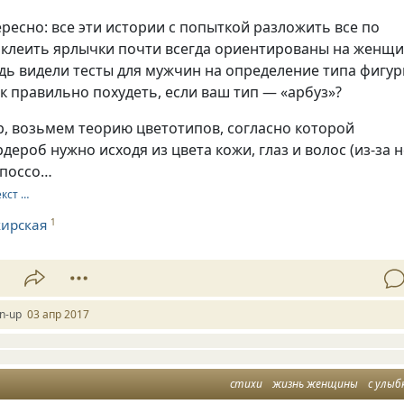
ересно: все эти истории с попыткой разложить все по
аклеить ярлычки почти всегда ориентированы на женщи
дь видели тесты для мужчин на определение типа фигу
ак правильно похудеть, если ваш тип — «арбуз»?
р, возьмем теорию цветотипов, согласно которой
рдероб нужно исходя из цвета кожи, глаз и волос (из-за 
 поссо…
екст …
ирская
1
1
in-up
03 апр 2017
стихи
жизнь женщины
с улыб