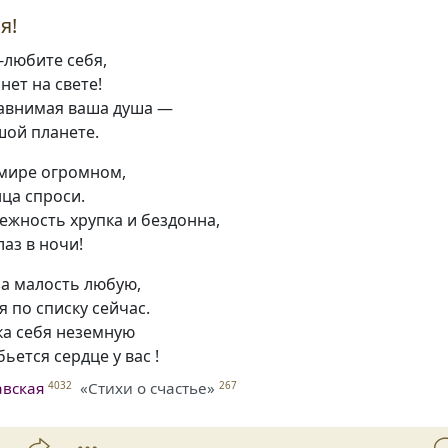
я!
,-любите себя,
нет на свете!
равнимая ваша душа —
шой планете.
 мире огромном,
нца спроси.
ежность хрупка и бездонна,
лаз в ночи!
за малость любую,
я по списку сейчас.
ка себя неземную
ьется сердце у вас !
авская
«Стихи о счастье»
4032
267
4