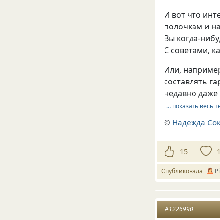
И вот что инт
полочкам и н
Вы когда-нибу
С советами, к
Или, наприме
составлять га
недавно даже
… показать весь т
©
Надежда Сок
15
Опубликовала
P
#1226990