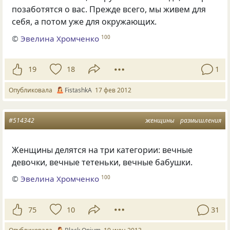
позаботятся о вас. Прежде всего, мы живем для
себя, а потом уже для окружающих.
©
Эвелина Хромченко
100
19
18
1
Опубликовала
FistashkA
17 фев 2012
#514342
женщины
размышления
Женщины делятся на три категории: вечные
девочки, вечные тетеньки, вечные бабушки.
©
Эвелина Хромченко
100
75
10
31