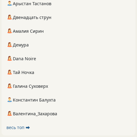
Арыстан Тастанов
Двенадцать струн
Амалия Сирин
Демура
Dana Noire
Тай Ночка
Галина Суховерх
Константин Балухта
Валентина_Захарова
весь топ ⮕