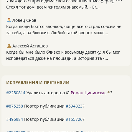
У каждого старого дома своя особенная атмосфера!)) ***
Стоял тот дом, всем жителям знакомый, - Ег...
Ловец Снов
Когда люди боятся звонков, чаще всего страх совсем не
за себя, а за близких. Любой такой звонок може...
Алексей Асташов
Когда бы мне было близко к восьмому десятку, я бы мог
исповедаться даже на площади, а история эта -...
ИСПРАВЛЕНИЯ И ПРЕТЕНЗИИ
#2250814
Удалить авторство ©
Роман Цивинскас
?
42
#875258
Повтор публикации
#594823
?
#496984
Повтор публикации
#155726
?