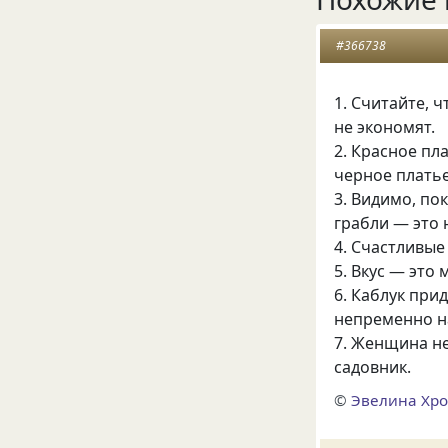
#366738
1. Считайте, 
не экономят.
2. Красное пл
черное плать
3. Видимо, по
грабли — это 
4. Счастливые
5. Вкус — это
6. Каблук при
непременно н
7. Женщина не
садовник.
©
Эвелина Хр