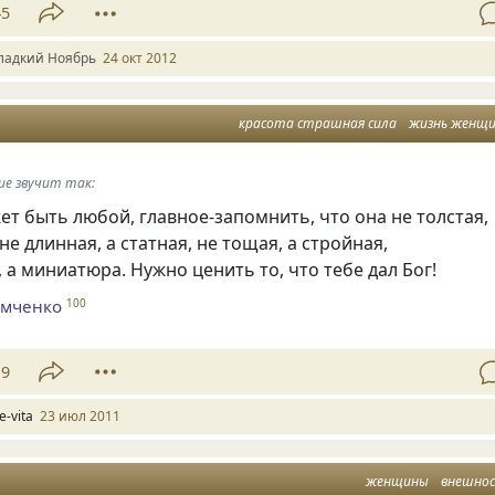
45
ладкий Ноябрь
24 окт 2012
красота страшная сила
жизнь женщ
ие звучит так:
 быть любой, главное-запомнить, что она не толстая,
не длинная, а статная, не тощая, а стройная,
 а миниатюра. Нужно ценить то, что тебе дал Бог!
омченко
100
19
fe-vita
23 июл 2011
женщины
внешно