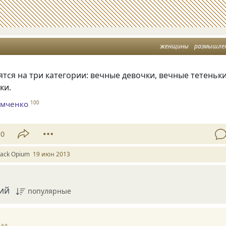
женщины
размышле
ся на три категории: вечные девочки, вечные тетеньки
ки.
омченко
100
10
lack Оpium
19 июн 2013
ий
популярные
зад