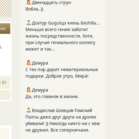
Двенадцать струн
Вобла..))
Дохтур Gugutцэ князь Беshбармакоff
ния
Меньше всего гения заботит
жизнь посредственности. Хотя,
при случае гениального коллегу
,
может и так...
Демура
С тех пор дарит нематериальные
подарки. Доброе утро, Мира!
31
Демура
Да, это главное в жизни.
Владислав Шевцов-Томский
Поэты даже друг друга на дуэлях
убивали! )) Никогда никто ни с кем
не дружил. Все соперничали.