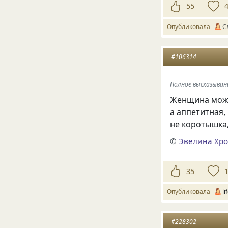
55
Опубликовала
С
#106314
Полное высказыван
Женщина может
а аппетитная, 
не коротышка,
©
Эвелина Хр
35
Опубликовала
li
#228302