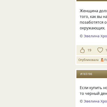
Женщина долж
того, как вы 
позаботятся о
окружающих.
©
Эвелина Хр
19
Опубликовала
F
#165196
Если купить н
то черный ден
©
Эвелина Хр