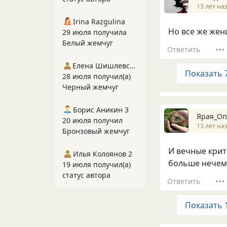
13 лет на
Irina Razgulina
Но все же жен
29 июля получила
Белый жемчуг
Ответить
Елена Шишлевская
Показать 
28 июля получил(а)
Черный жемчуг
Борис Аникин 3
Ярая_Оп
20 июля получил
13 лет на
Бронзовый жемчуг
И вечные крит
Илья Колоянов 2
больше нечем
19 июля получил(а)
статус автора
Ответить
Показать 