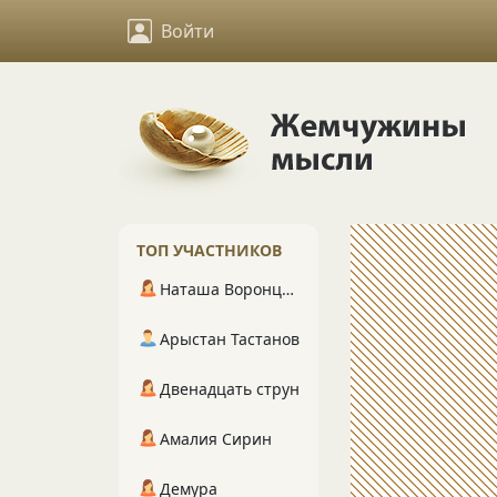
Войти
ТОП УЧАСТНИКОВ
Наташа Воронцова
Арыстан Тастанов
Двенадцать струн
Амалия Сирин
Демура