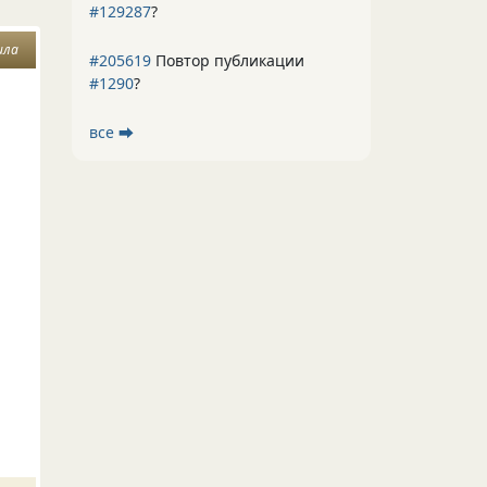
#129287
?
ила
#205619
Повтор публикации
#1290
?
все ⮕