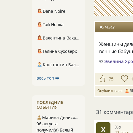
Dana Noire
Тай Ночка
#514342
Валентина_Захарова
Женщины делят
вечные бабуш
Галина Суховерх
©
Эвелина Хр
Константин Балухта
весь топ ⮕
75
Опубликовала
В
ПОСЛЕДНИЕ
СОБЫТИЯ
31 комментар
Марина Денисова 5
06 августа
X-x
X
получил(а) Белый
13 лет на