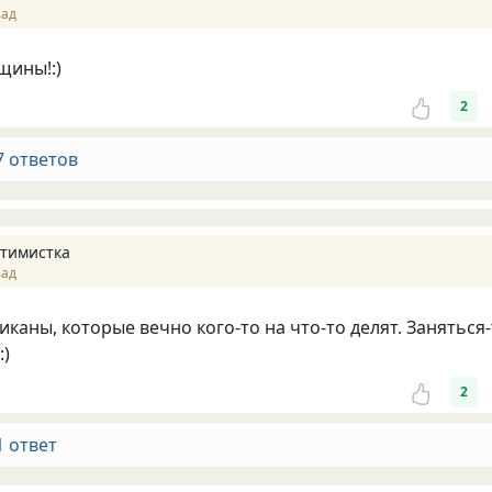
зад
щины!:)
2
7 ответов
тимистка
зад
иканы, которые вечно кого-то на что-то делят. Заняться
:)
2
1 ответ