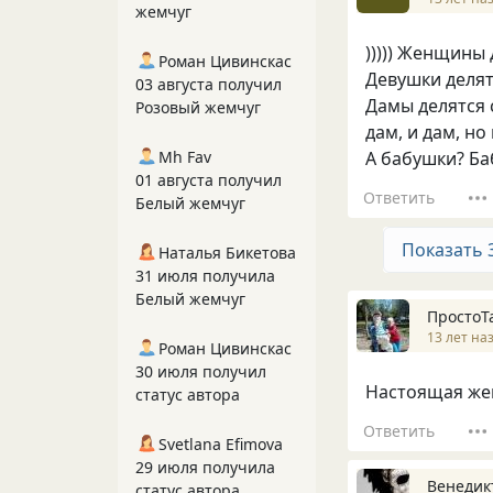
жемчуг
))))) Женщины 
Роман Цивинскас
Девушки делят
03 августа получил
Дамы делятся 
Розовый жемчуг
дам, и дам, но 
Mh Fav
А бабушки? Ба
01 августа получил
Ответить
Белый жемчуг
Показать 
Наталья Бикетова
31 июля получила
Белый жемчуг
ПростоТ
13 лет на
Роман Цивинскас
30 июля получил
Настоящая жен
статус автора
Ответить
Svetlana Efimova
29 июля получила
Венедик
статус автора