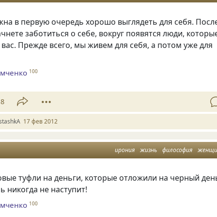
на в первую очередь хорошо выглядеть для себя. Посл
начнете заботиться о себе, вокруг появятся люди, которы
 вас. Прежде всего, мы живем для себя, а потом уже для
омченко
100
18
istashkA
17 фев 2012
ирония
жизнь
философия
женщ
овые туфли на деньги, которые отложили на черный ден
ь никогда не наступит!
омченко
100