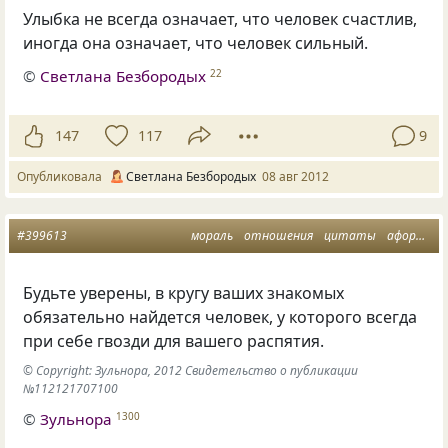
Улыбка не всегда означает, что человек счастлив,
иногда она означает, что человек сильный.
©
Светлана Безбородых
22
147
117
9
Опубликовала
Светлана Безбородых
08 авг 2012
#399613
мораль
отношения
цитаты
афоризмы
Будьте уверены, в кругу ваших знакомых
обязательно найдется человек, у которого всегда
при себе гвозди для вашего распятия.
© Copyright: Зульнора, 2012 Свидетельство о публикации
№112121707100
©
Зульнора
1300