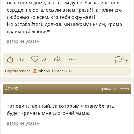
не в своем доме, а в своей душе! Загляни в свое
сердце, не осталось ли в нем грязи! Наполни его
любовью ко всем, кто тебя окружает!
Не оставайтесь должными никому ничем, кроме
взаимной любви!!!
автор не указан
140
53
12
Опубликовала
missAA
09 апр 2012
#90407
цитаты
дети
тот единственный, за которым я стану бегать,
будет кричать мне
«
догоняй мама»
автор не указан