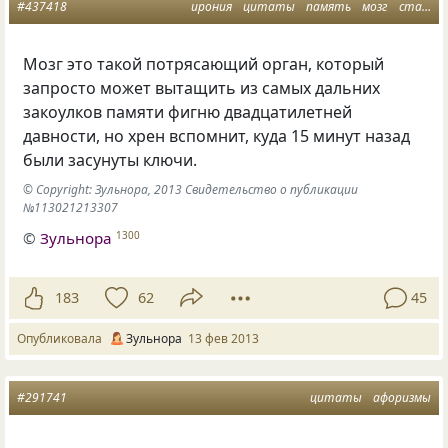
#437418
ирония
цитаты
память
мозг
статусы
Мозг это такой потрясающий орган, который
запросто может вытащить из самых дальних
закоулков памяти фигню двадцатилетней
давности, но хрен вспомнит, куда 15 минут назад
были засунуты ключи.
© Copyright: Зульнора, 2013 Свидетельство о публикации
№113021213307
©
Зульнора
1300
183
62
45
Опубликовала
Зульнора
13 фев 2013
#291741
цитаты
афоризмы