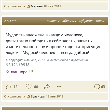
Опубликовала
Марина
08 сен 2012
#415748
цитаты
афоризмы
мудрость
статусы
Мудрость заложена в каждом человеке,
достаточно победить в себе злость, зависть
и мстительность, ну и прочие гадости, присущие
людям… Мудрый человек — всегда добрый!
© Copyright: Зульнора, 2013 Свидетельство о публикации
№113011110985
©
Зульнора
1300
154
66
65
Опубликовала
Зульнора
13 янв 2013