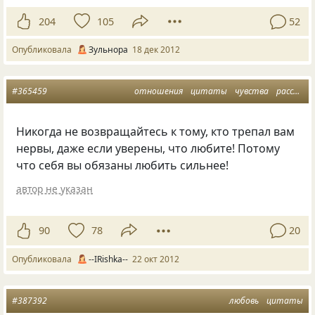
204
105
52
Опубликовала
Зульнора
18 дек 2012
#365459
отношения
цитаты
чувства
расставания
Никогда не возвращайтесь к тому, кто трепал вам
нервы, даже если уверены, что любите! Потому
что себя вы обязаны любить сильнеe!
автор не указан
90
78
20
Опубликовала
--IRishka--
22 окт 2012
#387392
любовь
цитаты