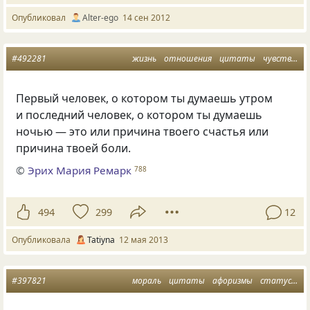
Опубликовал
Alter-ego
14 сен 2012
#492281
жизнь
отношения
цитаты
чувства
м
Первый человек, о котором ты думаешь утром
и последний человек, о котором ты думаешь
ночью — это или причина твоего счастья или
причина твоей боли.
©
Эрих Мария Ремарк
788
494
299
12
Опубликовала
Tatiyna
12 мая 2013
#397821
мораль
цитаты
афоризмы
статусы
в