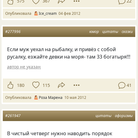
575
367
22
Опубликовала
Ice_cream
04 фев 2012
#277996
юмор
цитаты
сказки
Если муж уехал на рыбалку, и привёз с собой
русалку, езжайте девки на моря- там 33 богатыря!!!
автор не указан
180
115
41
Опубликовала
Роза Марена
10 мая 2012
#261947
цитаты
афоризмы
В чистый четверг нужно наводить порядок