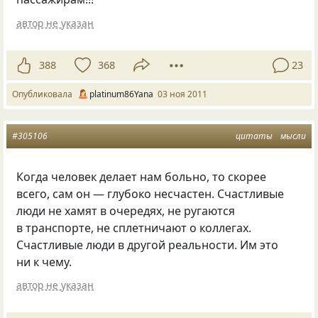
автор не указан
388
368
23
Опубликовала
platinum86Yana
03 ноя 2011
#305106
цитаты
мысли
Когда человек делает нам больно, то скорее
всего, сам он — глубоко несчастен. Счастливые
люди не хамят в очередях, не ругаются
в транспорте, не сплетничают о коллегах.
Счастливые люди в другой реальности. Им это
ни к чему.
автор не указан