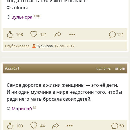
когда-то вас так близко связывало.
© zulnora
©
Зульнора
1300
168
121
121
Опубликовала
Зульнора
12 сен 2012
#339691
цитаты
мысли
Самое дорогое в жизни женщины — это её дети.
И ни один мужчина в мире недостоин того, чтобы
ради него мать бросала своих детей.
©
Марина0
31
109
44
59