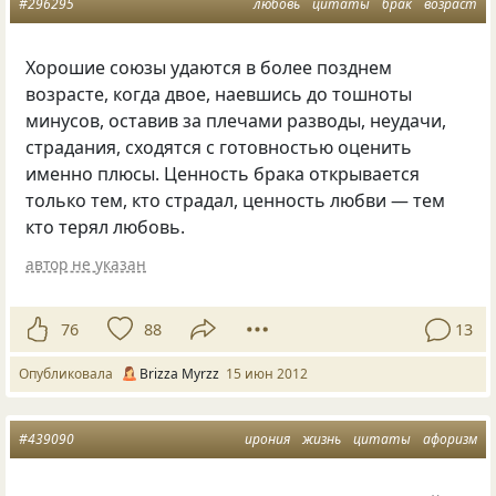
#296295
любовь
цитаты
брак
возраст
Хорошие союзы удаются в более позднем
возрасте, когда двое, наевшись до тошноты
минусов, оставив за плечами разводы, неудачи,
страдания, сходятся с готовностью оценить
именно плюсы. Ценность брака открывается
только тем, кто страдал, ценность любви — тем
кто терял любовь.
автор не указан
76
88
13
Опубликовала
Brizza Myrzz
15 июн 2012
#439090
ирония
жизнь
цитаты
афоризм