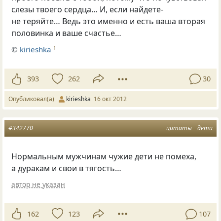
слезы твоего сердца… И, если найдете-
не теряйте… Ведь это именно и есть ваша вторая
половинка и ваше счастье…
©
kirieshka
1
393
262
30
Опубликовал(а)
kirieshka
16 окт 2012
#342770
цитаты
дети
Нормальным мужчинам чужие дети не помеха,
а дуракам и свои в тягость…
автор не указан
162
123
107