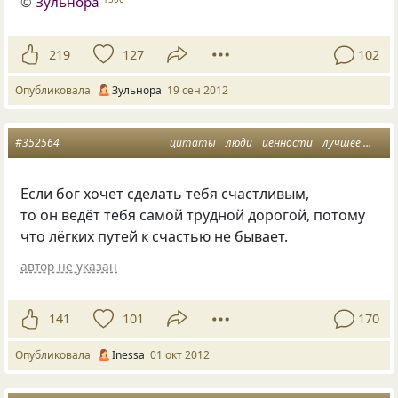
©
Зульнора
219
127
102
Опубликовала
Зульнора
19 сен 2012
#352564
цитаты
люди
ценности
лучшее
разн
Если бог хочет сделать тебя счастливым,
то он ведёт тебя самой трудной дорогой, потому
что лёгких путей к счастью не бывает.
автор не указан
141
101
170
Опубликовала
Inessa
01 окт 2012