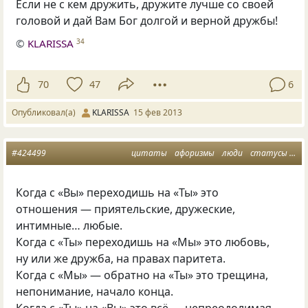
Если не с кем дружить, дружите лучше со своей
головой и дай Вам Бог долгой и верной дружбы!
©
KLARISSA
34
70
47
6
Опубликовал(а)
KLARISSA
15 фев 2013
#424499
цитаты
афоризмы
люди
статусы
вз
Когда с «Вы» переходишь на «Ты» это
отношения — приятельские, дружеские,
интимные… любые.
Когда с «Ты» переходишь на «Мы» это любовь,
ну или же дружба, на правах паритета.
Когда с «Мы» — обратно на «Ты» это трещина,
непонимание, начало конца.
Когда с «Ты» на «Вы» это всё — непреодолимая