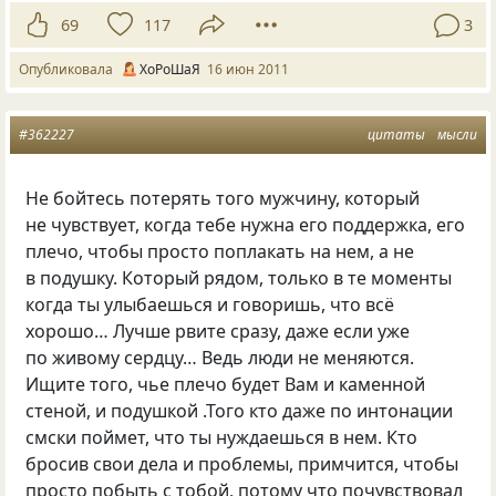
69
117
3
Опубликовала
ХоРоШаЯ
16 июн 2011
#362227
цитаты
мысли
Не бойтесь потерять того мужчину, который
не чувствует, когда тебе нужна его поддержка, его
плечо, чтобы просто поплакать на нем, а не
в подушку. Который рядом, только в те моменты
когда ты улыбаешься и говоришь, что всё
хорошо… Лучше рвите сразу, даже если уже
по живому сердцу… Ведь люди не меняются.
Ищите того, чье плечо будет Вам и каменной
стеной, и подушкой .Того кто даже по интонации
смски поймет, что ты нуждаешься в нем. Кто
бросив свои дела и проблемы, примчится, чтобы
просто побыть с тобой, потому что почувствовал