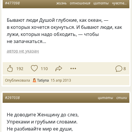
#477098
жизнь
отношения
цитаты
чувства
м
Бывают люди Душой глубокие, как океан, —
в которых хочется окунуться. И бывают люди, как
лужи, которых надо обходить, — чтобы
не запачкаться…
автор не указан
192
110
8
Опубликовала
Tatiyna
15 апр 2013
#297038
цитаты
стихи
Не доводите Женщину до слез,
Упреками и грубыми словами.
Не разбивайте мир ее души,