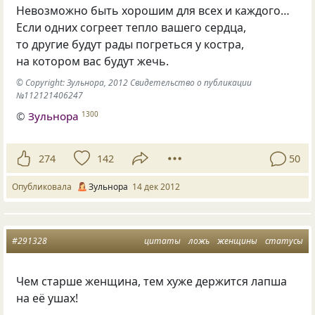
Невозможно быть хорошим для всех и каждого…
Если одних согреет тепло вашего сердца,
то другие будут рады погреться у костра,
на котором вас будут жечь.
© Copyright: Зульнора, 2012 Свидетельство о публикации
№112121406247
©
Зульнора
1300
274
142
50
Опубликовала
Зульнора
14 дек 2012
#291328
цитаты
ложь
женщины
статусы
Чем старше женщина, тем хуже держится лапша
на её ушах!