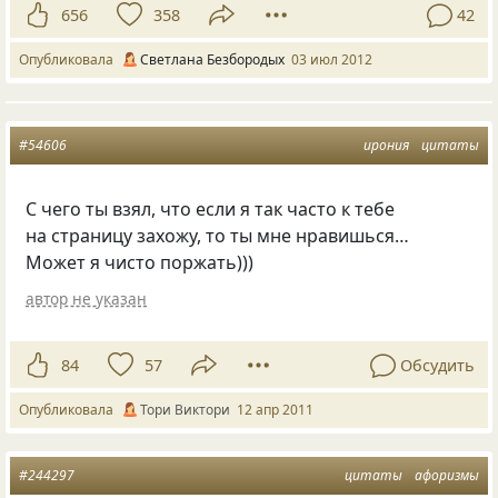
656
358
42
Опубликовала
Светлана Безбородых
03 июл 2012
#54606
ирония
цитаты
С чего ты взял, что если я так часто к тебе
на страницу захожу, то ты мне нравишься…
Может я чисто поржать)))
автор не указан
84
57
Обсудить
Опубликовала
Тори Виктори
12 апр 2011
#244297
цитаты
афоризмы