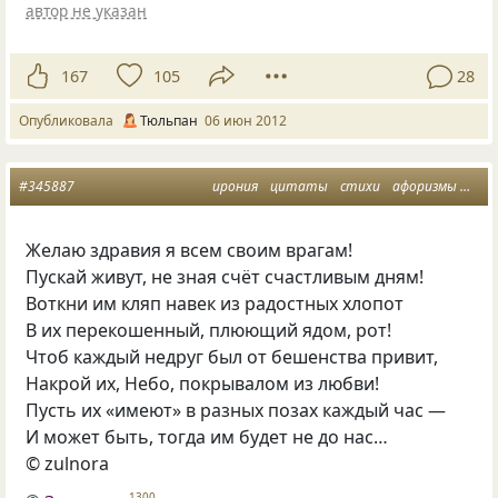
автор не указан
167
105
28
Опубликовала
Тюльпан
06 июн 2012
#345887
ирония
цитаты
стихи
афоризмы
вра
Желаю здравия я всем своим врагам!
Пускай живут, не зная счёт счастливым дням!
Воткни им кляп навек из радостных хлопот
В их перекошенный, плюющий ядом, рот!
Чтоб каждый недруг был от бешенства привит,
Накрой их, Небо, покрывалом из любви!
Пусть их «имеют» в разных позах каждый час —
И может быть, тогда им будет не до нас…
© zulnora
1300