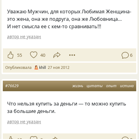
Уважаю Мужчин, для которых Любимая Женщина-
это жена, она же подруга, она же Любовница…
И нет смысла ее с кем-то сравнивать!!!
автор не указан
55
40
6
Опубликовала
khill
27 ноя 2012
#76629
жизнь
цитаты
опыт
истина
Что нельзя купить за деньги — то можно купить
за большие деньги.
автор не указан