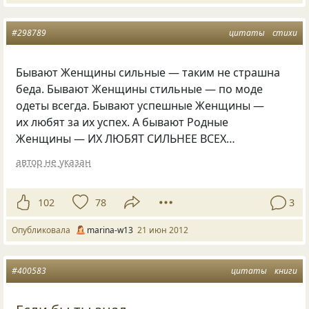
#298789
цитаты
стихи
Бывают Женщины сильные — таким не страшна
беда. Бывают Женщины стильные — по моде
одеты всегда. Бывают успешные Женщины —
их любят за их успех. А бывают Родные
Женщины — ИХ ЛЮБЯТ СИЛЬНЕЕ ВСЕХ…
автор не указан
102
78
3
Опубликовала
marina-w13
21 июн 2012
#400583
цитаты
книги