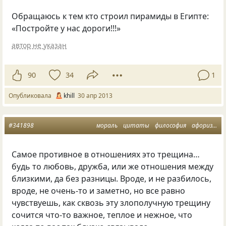
Обращаюсь к тем кто строил пирамиды в Египте:
«Постройте у нас дороги!!!»
автор не указан
90
34
1
Опубликовала
khill
30 апр 2013
#341898
мораль
цитаты
философия
афоризмы
Самое противное в отношениях это трещина…
будь то любовь, дружба, или же отношения между
близкими, да без разницы. Вроде, и не разбилось,
вроде, не очень-то и заметно, но все равно
чувствуешь, как сквозь эту злополучную трещину
сочится что-то важное, теплое и нежное, что