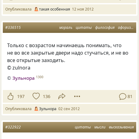
Опубликовала
такая особенная
12 ноя 2012
#336515
мораль
цитаты
философия
афоризмы
Только с возрастом начинаешь понимать, что
не во все закрытые двери надо стучаться, и не во
все открытые заходить.
© zulnora
©
Зульнора
1300
197
136
81
Опубликовала
Зульнора
02 сен 2012
#322922
цитаты
мысли
высказывания