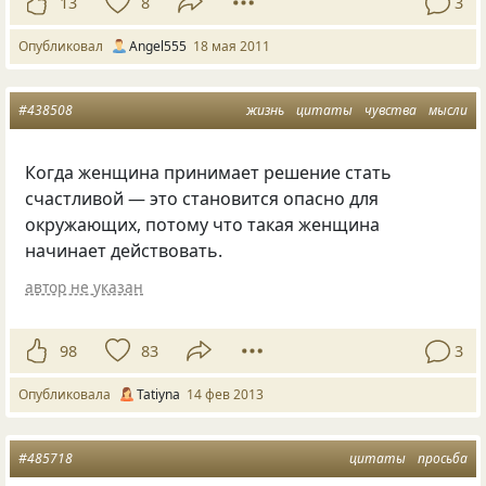
13
8
3
Опубликовал
Аngel555
18 мая 2011
#438508
жизнь
цитаты
чувства
мысли
Когда женщина принимает решение стать
счастливой — это становится опасно для
окружающих, потому что такая женщина
начинает действовать.
автор не указан
98
83
3
Опубликовала
Tatiyna
14 фев 2013
#485718
цитаты
просьба