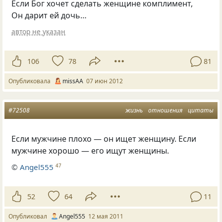
Если Бог хочет сделать женщине комплимент,
Он дарит ей дочь…
автор не указан
106
78
81
Опубликовала
missAA
07 июн 2012
#72508
жизнь
отношения
цитаты
Если мужчине плохо — он ищет женщину. Если
мужчине хорошо — его ищут женщины.
©
Аngel555
47
52
64
11
Опубликовал
Аngel555
12 мая 2011