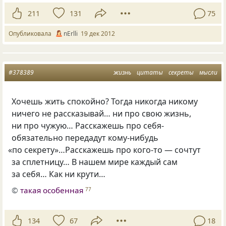
211
131
75
Опубликовала
nErlli
19 дек 2012
#378389
жизнь
цитаты
секреты
мысли
Хочешь жить спокойно? Тогда никогда никому
ничего не рассказывай… ни про свою жизнь,
ни про чужую… Расскажешь про себя-
обязательно передадут кому-нибудь
«
по секрету»…Расскажешь про кого-то — сочтут
за сплетницу… В нашем мире каждый сам
за себя… Как ни крути…
©
такая особенная
77
134
67
18