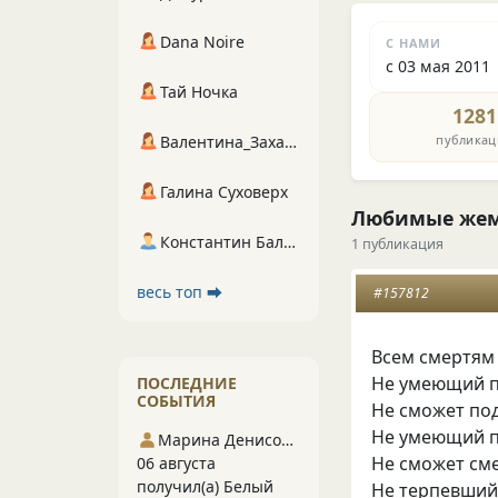
Dana Noire
С НАМИ
с 03 мая 2011
Тай Ночка
1281
публикац
Валентина_Захарова
Галина Суховерх
Любимые же
Константин Балухта
1 публикация
весь топ ⮕
#157812
Всем смертям
Не умеющий 
ПОСЛЕДНИЕ
СОБЫТИЯ
Не сможет по
Не умеющий п
Марина Денисова 5
Не сможет сме
06 августа
получил(а) Белый
Не терпевший