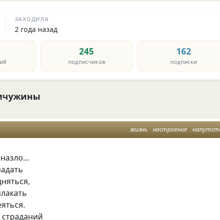
ЗАХОДИЛА
2 года назад
245
162
ий
подписчиков
подписки
мчужины
жизнь
настроение
напутст
 назло…
падать
дняться,
лакать
яться.
 страданий