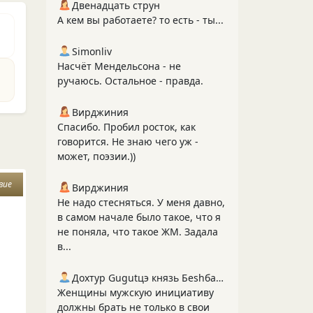
Двенадцать струн
А кем вы работаете? то есть - ты...
Simonliv
Насчёт Мендельсона - не
ручаюсь. Остальное - правда.
Вирджиния
Спасибо. Пробил росток, как
говорится. Не знаю чего уж -
может, поэзии.))
вие
Вирджиния
Не надо стесняться. У меня давно,
в самом начале было такое, что я
не поняла, что такое ЖМ. Задала
в...
Дохтур Gugutцэ князь Беshбармакоff
Женщины мужскую инициативу
должны брать не только в свои