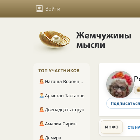
Войти
ТОП УЧАСТНИКОВ
Р
Наташа Воронцова
Арыстан Тастанов
Подписаться
Двенадцать струн
Амалия Сирин
ИНФО
СТЕН
Демура