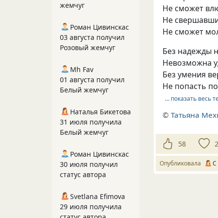
жемчуг
Не сможет вл
Не свершавши
Роман Цивинскас
Не сможет мо
03 августа получил
Розовый жемчуг
Без надежды н
Невозможна у
Mh Fav
Без умения в
01 августа получил
Не попасть по
Белый жемчуг
… показать весь т
Наталья Бикетова
©
Татьяна Ме
31 июля получила
Белый жемчуг
58
Роман Цивинскас
Опубликовала
С
30 июля получил
статус автора
Svetlana Efimova
29 июля получила
статус автора