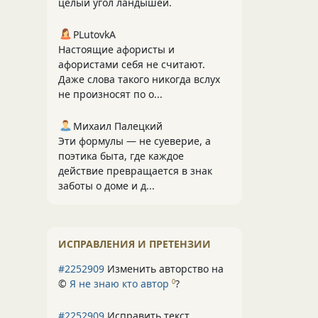
целый угол ландышей.
PLutоvkА
Настоящие афористы и
афористами себя не считают.
Даже слова такого никогда вслух
не произносят по о...
Михаил Палецкий
Эти формулы — не суеверие, а
поэтика быта, где каждое
действие превращается в знак
заботы о доме и д...
ИСПРАВЛЕНИЯ И ПРЕТЕНЗИИ
#2252909
Изменить авторство на
©
Я не знаю кто автор
?
0
#2252909
Исправить текст