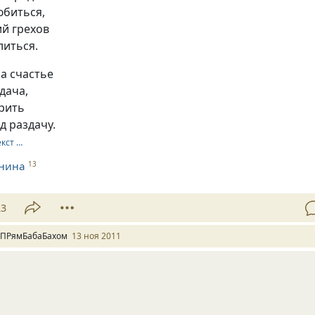
юбиться,
й грехов
литься.
а счастье
дача,
ерить
д раздачу.
екст …
хнина
13
23
 ПРямБабаБахом
13 ноя 2011