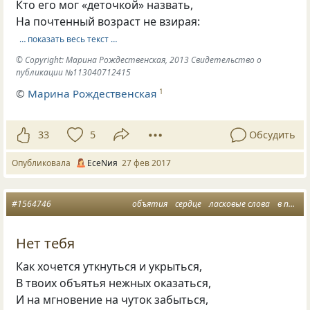
Кто его мог «деточкой» назвать,
На почтенный возраст не взирая:
… показать весь текст …
© Copyright: Марина Рождественская, 2013 Свидетельство о
публикации №113040712415
©
Марина Рождественская
1
33
5
Обсудить
Опубликовала
ЕсеNия
27 фев 2017
#1564746
объятия
сердце
ласковые слова
в память о маме
Нет тебя
Как хочется уткнуться и укрыться,
В твоих объятья нежных оказаться,
И на мгновение на чуток забыться,