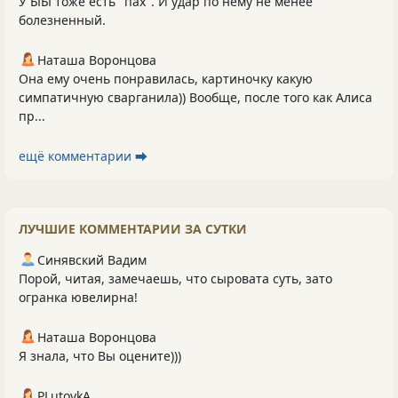
У ЫЫ тоже есть "пах". И удар по нему не менее
болезненный.
Наташа Воронцова
Она ему очень понравилась, картиночку какую
симпатичную сварганила)) Вообще, после того как Алиса
пр...
ещё комментарии ⮕
ЛУЧШИЕ КОММЕНТАРИИ ЗА СУТКИ
Синявский Вадим
Порой, читая, замечаешь, что сыровата суть, зато
огранка ювелирна!
Наташа Воронцова
Я знала, что Вы оцените)))
PLutоvkА