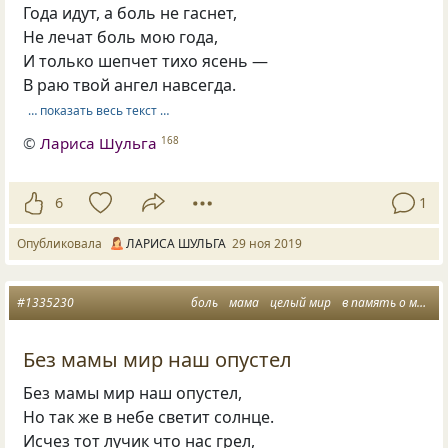
Года идут, а боль не гаснет,
Не лечат боль мою года,
И только шепчет тихо ясень —
В раю твой ангел навсегда.
… показать весь текст …
©
Лариса Шульга
168
6
1
Опубликовала
ЛАРИСА ШУЛЬГА
29 ноя 2019
#1335230
боль
мама
целый мир
в память о маме
Без мамы мир наш опустел
Без мамы мир наш опустел,
Но так же в небе светит солнце.
Исчез тот лучик что нас грел,