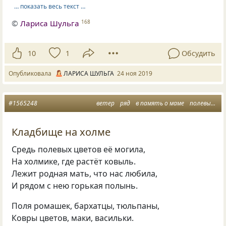
… показать весь текст …
©
Лариса Шульга
168
10
1
Обсудить
Опубликовала
ЛАРИСА ШУЛЬГА
24 ноя 2019
#1565248
ветер
ряд
в память о маме
полевые цветы
Кладбище на холме
Средь полевых цветов её могила,
На холмике, где растёт ковыль.
Лежит родная мать, что нас любила,
И рядом с нею горькая полынь.
Поля ромашек, бархатцы, тюльпаны,
Ковры цветов, маки, васильки.