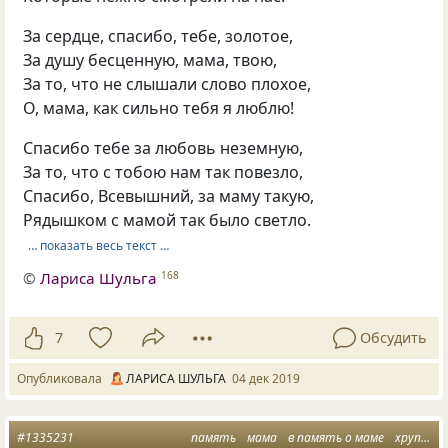
За сердце, спасибо, тебе, золотое,
За душу бесценную, мама, твою,
За то, что не слышали слово плохое,
О, мама, как сильно тебя я люблю!
Спасибо тебе за любовь неземную,
За то, что с тобою нам так повезло,
Спасибо, Всевышний, за маму такую,
Рядышком с мамой так было светло.
… показать весь текст …
©
Лариса Шульга
168
7
Обсудить
Опубликовала
ЛАРИСА ШУЛЬГА
04 дек 2019
#1335231
память
мама
в память о маме
хрупкие плечи