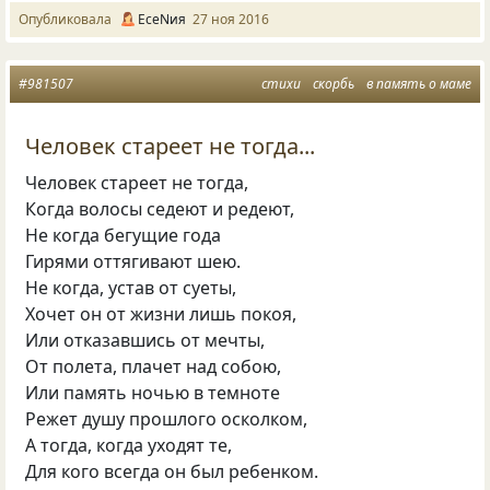
Опубликовала
ЕсеNия
27 ноя 2016
#981507
стихи
скорбь
в память о маме
Человек стареет не тогда...
Человек стареет не тогда,
Когда волосы седеют и редеют,
Не когда бегущие года
Гирями оттягивают шею.
Не когда, устав от суеты,
Хочет он от жизни лишь покоя,
Или отказавшись от мечты,
От полета, плачет над собою,
Или память ночью в темноте
Режет душу прошлого осколком,
А тогда, когда уходят те,
Для кого всегда он был ребенком.