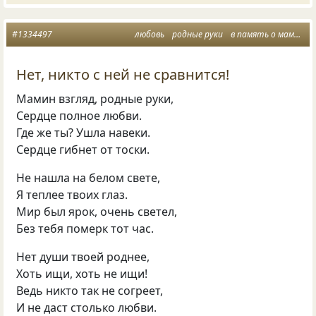
#1334497
любовь
родные руки
в память о маме
бе
Нет, никто с ней не сравнится!
Мамин взгляд, родные руки,
Сердце полное любви.
Где же ты? Ушла навеки.
Сердце гибнет от тоски.
Не нашла на белом свете,
Я теплее твоих глаз.
Мир был ярок, очень светел,
Без тебя померк тот час.
Нет души твоей роднее,
Хоть ищи, хоть не ищи!
Ведь никто так не согреет,
И не даст столько любви.