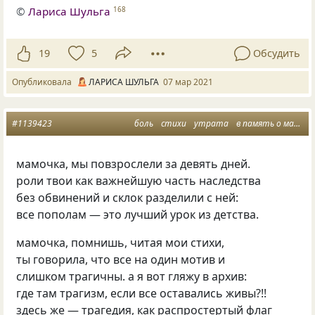
©
Лариса Шульга
168
19
5
Обсудить
Опубликовала
ЛАРИСА ШУЛЬГА
07 мар 2021
#1139423
боль
стихи
утрата
в память о маме
мамочка, мы повзрослели за девять дней.
роли твои как важнейшую часть наследства
без обвинений и склок разделили с ней:
все пополам — это лучший урок из детства.
мамочка, помнишь, читая мои стихи,
ты говорила, что все на один мотив и
слишком трагичны. а я вот гляжу в архив:
где там трагизм, если все оставались живы?!!
здесь же — трагедия, как распростертый флаг