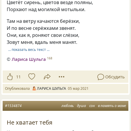
Цветёт сирень, цветов везде поляны,
Порхают над могилкой мотыльки.
Там на ветру качаются берёзки,
И по весне серёжками звенят.
Они, как я, роняют свои слёзки,
Зовут меня, вдаль меня манят.
… показать весь текст …
©
Лариса Шульга
168
11
Обсудить
Опубликовала
ЛАРИСА ШУЛЬГА
05 мар 2021
#1534874
любовь
душа
сон
в память о маме
Не хватает тебя