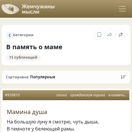
Категории
❮
В память о маме
15 публикаций
Популярные
Сортировка:
#950810
стихи
гражданская лирика
в память о маме
Мамина душа
На большую луну я смотрю, чуть дыша,
В темноте у белеющей рамы.