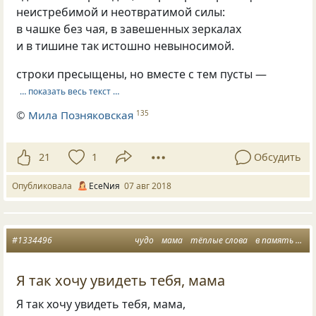
неистребимой и неотвратимой силы:
в чашке без чая, в завешенных зеркалах
и в тишине так истошно невыносимой.
строки пресыщены, но вместе с тем пусты —
… показать весь текст …
©
Мила Позняковская
135
21
1
Обсудить
Опубликовала
ЕсеNия
07 авг 2018
#1334496
чудо
мама
тёплые слова
в память о маме
Я так хочу увидеть тебя, мама
Я так хочу увидеть тебя, мама,