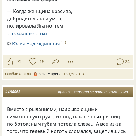
— Когда женщина красива,
добродетельна и умна, —
полировала Яга ногтем
… показать весь текст …
©
Юлия Надеждинская
148
72
16
24
Опубликовала
Роза Марена
13 дек 2013
#484668
ирония
красота страшная сила
юмор жизни
Вместе с рыданиями, надрывающими
силиконовую грудь, из-под наклеенных ресниц
по ботоксным губам потекла слеза… А все из-за
того, что гелевый ноготь сломался, зацепившись