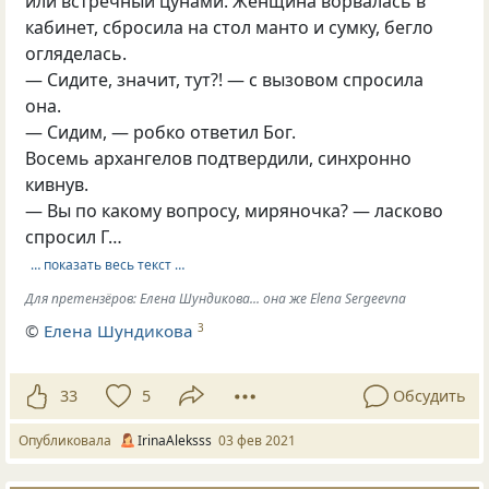
или встречный цунами. Женщина ворвалась в
кабинет, сбросила на стол манто и сумку, бегло
огляделась.
— Сидите, значит, тут?! — с вызовом спросила
она.
— Сидим, — робко ответил Бог.
Восемь архангелов подтвердили, синхронно
кивнув.
— Вы по какому вопросу, миряночка? — ласково
спросил Г…
… показать весь текст …
Для претензёров: Елена Шундикова... она же Elena Sergeevna
©
Елена Шундикова
3
33
5
Обсудить
Опубликовала
IrinaAleksss
03 фев 2021