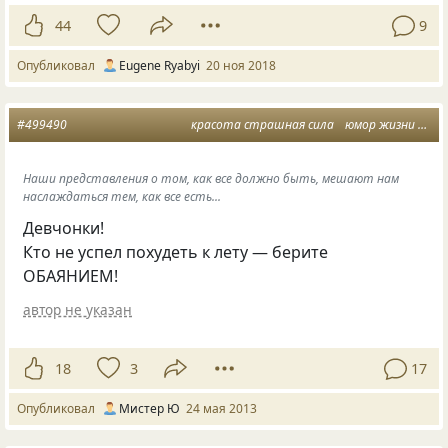
44
9
Опубликовал
Eugene Ryabyi
20 ноя 2018
#499490
красота страшная сила
юмор жизни
шут
Наши представления о том, как все должно быть, мешают нам
наслаждаться тем, как все есть...
Девчонки!
Кто не успел похудеть к лету — берите
ОБАЯНИЕМ!
автор не указан
18
3
17
Опубликовал
Мистер Ю
24 мая 2013