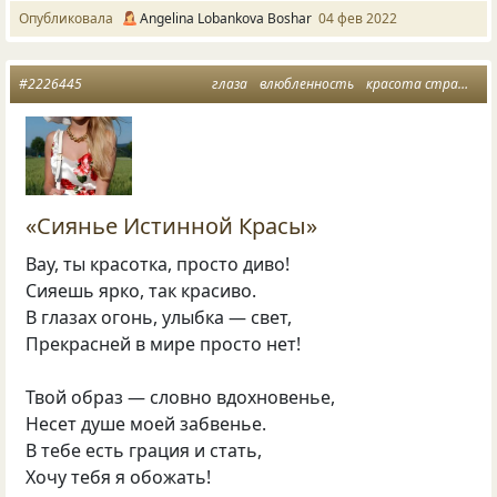
Опубликовала
Angelina Lobankova Boshar
04 фев 2022
#2226445
глаза
влюбленность
красота страшная сила
«Сиянье Истинной Красы»
Вау, ты красотка, просто диво!
Сияешь ярко, так красиво.
В глазах огонь, улыбка — свет,
Прекрасней в мире просто нет!
Твой образ — словно вдохновенье,
Несет душе моей забвенье.
В тебе есть грация и стать,
Хочу тебя я обожать!