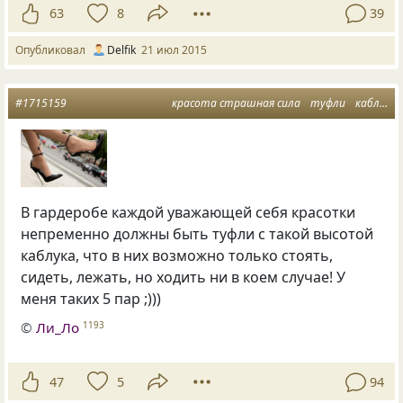
63
8
39
Опубликовал
Delfik
21 июл 2015
#1715159
красота страшная сила
туфли
каблук
В гардеробе каждой уважающей себя красотки
непременно должны быть туфли с такой высотой
каблука, что в них возможно только стоять,
сидеть, лежать, но ходить ни в коем случае! У
меня таких 5 пар ;)))
©
Ли_Ло
1193
47
5
94