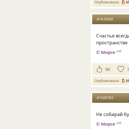
Опубликовала
М
#1618560
Счастье всегд
пространстве 
©
Мирсе
249
90
Опубликовала
М
#1500783
Не собирай бу
©
Мирсе
249