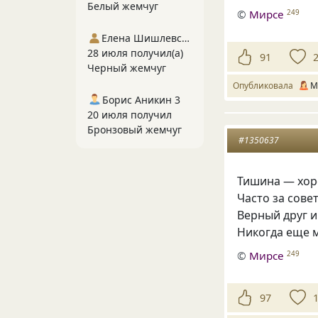
Белый жемчуг
©
Мирсе
249
Елена Шишлевская
28 июля получил(а)
91
Черный жемчуг
Опубликовала
М
Борис Аникин 3
20 июля получил
Бронзовый жемчуг
#1350637
Тишина — хор
Часто за сове
Верный друг и
Никогда еще м
©
Мирсе
249
97