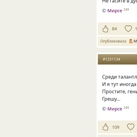
Не гасите в ду
©
Мирсе
249
84
Опубликовала
М
#1331134
Среди талант
И я тут иногда
Простите, ген
Грешу…
©
Мирсе
249
109