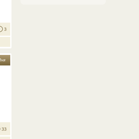
3
дня
33