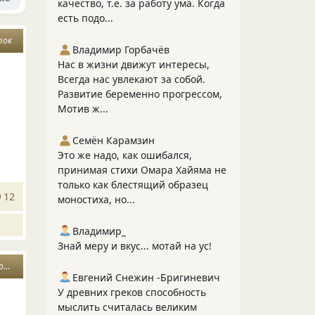
качество, т.е. за работу ума. Когда
есть подо...
ток
Владимир Горбачёв
Нас в жизни движут интересы,
Всегда нас увлекают за собой.
Развитие беременно прогрессом,
Мотив ж...
Семён Карамзин
Это же надо, как ошибался,
принимая стихи Омара Хайяма не
только как блестящий образец
12
моностиха, но...
Владимир_
Знай меру и вкус... мотай на ус!
м
мысль дня
Евгений Снежин -Бригиневич
У древних греков способность
мыслить считалась великим