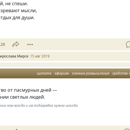
й, не спеши.
озревают мысли,
тдых для души.
28
ирослава Мирсе
15 авг 2019
цитата
афоризм
осенние размышления
средство от хандр
тво от пасмурных дней —
нии светлых людей.
ни нам всегда и им подзарядка нужна иногда.