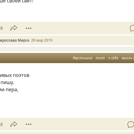
ше своей свет!
18
ирослава Мирсе
28 мар 2019
двустишие
поэт
о себе
мысль 
ливых поэтов
 пишу.
ии пера,
8