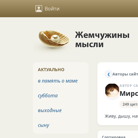
Войти
АКТУАЛЬНО
Авторы сай
❮
в память о маме
АВТОР С
Мирс
суббота
249 цит
выходные
Живу, дышу, н
сыну
Сортировка