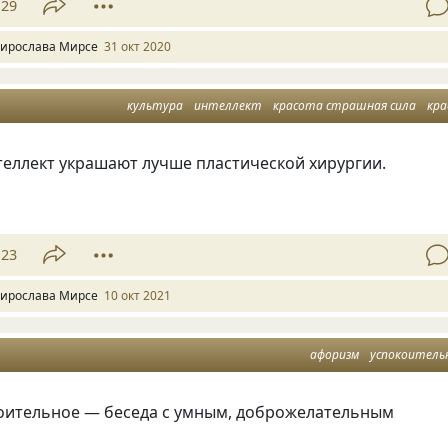
29
ирослава Мирсе
31 окт 2020
культура
интеллект
красота страшная сила
красота женщ
теллект украшают лучше пластической хирургии.
23
ирослава Мирсе
10 окт 2021
афоризм
успокоитель
оительное — беседа с умным, доброжелательным