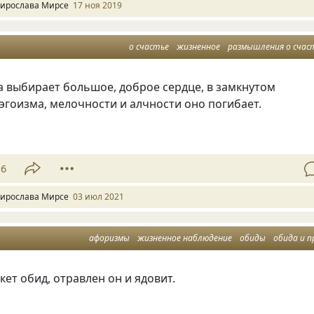
ирослава Мирсе
17 ноя 2019
о счастье
жизненное
размышления о счас
а выбирает большое, доброе сердце, в замкнутом
эгоизма, мелочности и алчности оно погибает.
16
ирослава Мирсе
03 июл 2021
афоризмы
жизненное наблюдение
обиды
обида и прощени
кет обид, отравлен он и ядовит.