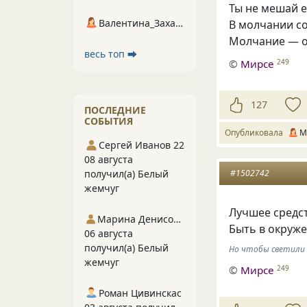
Ты не мешай е
Валентина_Захарова
В молчании с
Молчание — о
весь топ ⮕
©
Мирсе
249
127
ПОСЛЕДНИЕ
СОБЫТИЯ
Опубликовала
М
Сергей Иванов 22
08 августа
#1502742
получил(а) Белый
жемчуг
Лучшее средс
Марина Денисова 5
Быть в окруже
06 августа
получил(а) Белый
Но чтобы светили о
жемчуг
©
Мирсе
249
Роман Цивинскас