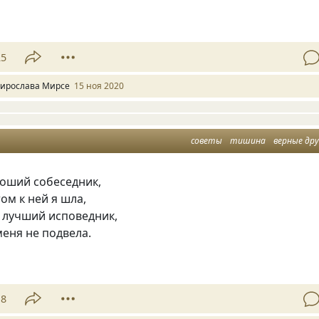
25
ирослава Мирсе
15 ноя 2020
советы
тишина
верные дру
оший собеседник,
том к ней я шла
,
 лучший исповедник,
еня не подвела.
18