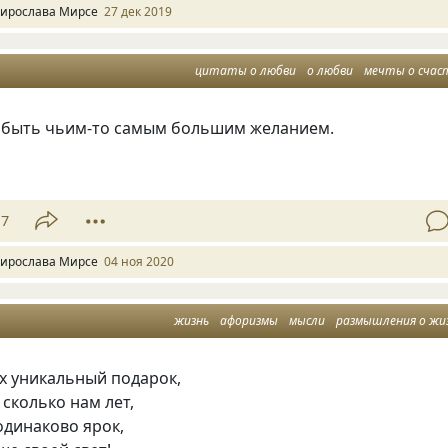
ирослава Мирсе
27 дек 2019
цитаты о любви
о любви
мечты о счас
 быть чьим-то самым большим желанием.
17
ирослава Мирсе
04 ноя 2020
жизнь
афоризмы
мысли
размышления о жи
х уникальный подарок,
 сколько нам лет,
одинаково ярок,