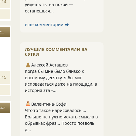
14
уйдёшь ты на покой —
останешься...
ещё комментарии ⮕
ины
ЛУЧШИЕ КОММЕНТАРИИ ЗА
СУТКИ
Алексей Асташов
Когда бы мне было близко к
15
восьмому десятку, я бы мог
исповедаться даже на площади, а
история эта -...
Валентина-Софи
ное
Что.то такое нарисовалось....
Больше не нужно искать смысла в
обрывках фраз... Просто позволь
д...