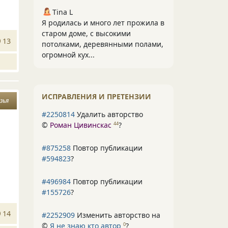
Tina L
Я родилась и много лет прожила в
старом доме, с высокими
13
потолками, деревянными полами,
огромной кух...
ИСПРАВЛЕНИЯ И ПРЕТЕНЗИИ
зья
#2250814
Удалить авторство
©
Роман Цивинскас
?
44
#875258
Повтор публикации
#594823
?
#496984
Повтор публикации
#155726
?
14
#2252909
Изменить авторство на
©
Я не знаю кто автор
?
0