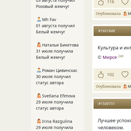
03 августа получил
116
Розовый жемчуг
Опубликовала
М
Mh Fav
01 августа получил
#1661848
Белый жемчуг
Наталья Бикетова
Культура и ин
31 июля получила
©
Мирсе
249
Белый жемчуг
Роман Цивинскас
102
30 июля получил
статус автора
Опубликовала
М
Svetlana Efimova
29 июля получила
#1509751
статус автора
Лучшее успок
Irina Razgulina
человеком.
29 июля получила