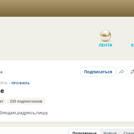
ЛЕНТА
К
Подписаться
та
АЙТА •
ПРОФИЛЬ
е
ат
235 подписчиков
аблюдаю,радуюсь,пишу.
Популярные
Новые
Стар