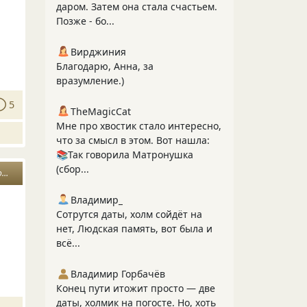
даром. Затем она стала счастьем.
Позже - бо...
Вирджиния
Благодарю, Анна, за
вразумление.)
5
TheMagicCat
Мне про хвостик стало интересно,
что за смысл в этом. Вот нашла:
📚Так говорила Матронушка
(сбор...
ы
Владимир_
Сотрутся даты, холм сойдёт на
нет, Людская память, вот была и
всё...
Владимир Горбачёв
Конец пути итожит просто — две
даты, холмик на погосте. Но, хоть