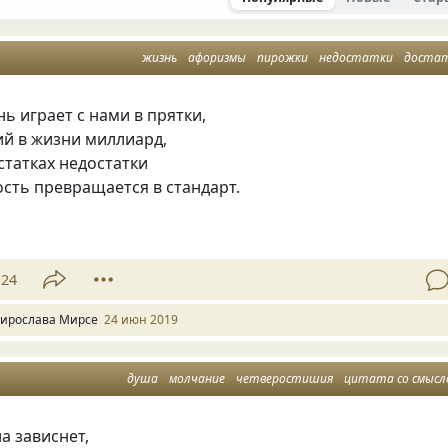
жизнь
афоризмы
пирожки
недостатки
доста
нь играет с нами в прятки,
ий в жизни миллиард,
статках недостатки
сть превращается в стандарт.
24
ирослава Мирсе
24 июн 2019
душа
молчание
четверостишия
цитата со смысло
а зависнет,