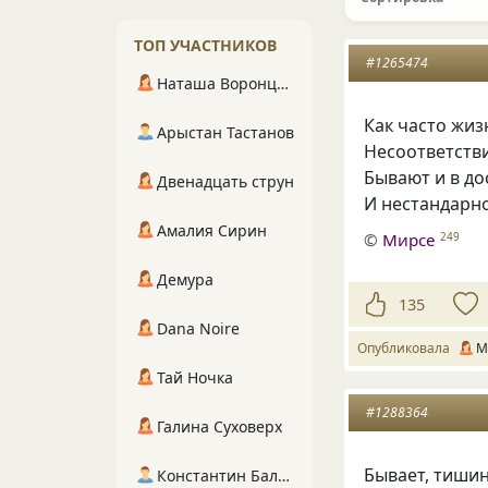
ТОП УЧАСТНИКОВ
#1265474
Наташа Воронцова
Как часто жиз
Арыстан Тастанов
Несоответств
Бывают и в до
Двенадцать струн
И нестандарно
Амалия Сирин
©
Мирсе
249
Демура
135
Dana Noire
Опубликовала
М
Тай Ночка
#1288364
Галина Суховерх
Бывает, тишин
Константин Балухта