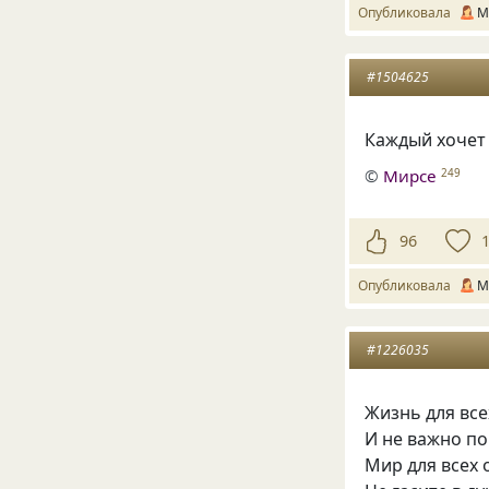
Опубликовала
М
#1504625
Каждый хочет
©
Мирсе
249
96
Опубликовала
М
#1226035
Жизнь для все
И не важно по
Мир для всех 