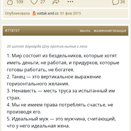
109
27
26
Опубликовала
vottak and co
01 фев 2015
#778757
мысли
жизненная позиция
30 цитат Бернарда Шоу против нытья и лени
1. Мир состоит из бездельников, которые хотят
иметь деньги, не работая, и придурков, которые
готовы работать, не богатея.
2. Танец — это вертикальное выражение
горизонтального желания.
3. Ненависть — месть труса за испытанный им
страх.
4. Мы не имеем права потреблять счастье, не
производя его.
5. Идеальный муж — это мужчина, считающий,
что у него идеальная жена.