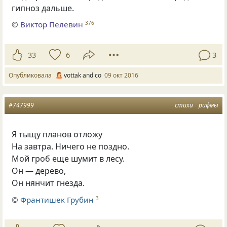
гипноз дальше.
©
Виктор Пелевин
376
33
6
3
Опубликовала
vottak and co
09 окт 2016
#747999
стихи
рифмы
Я тыщу планов отложу
На завтра. Ничего не поздно.
Мой гроб еще шумит в лесу.
Он — дерево,
Он нянчит гнезда.
©
Франтишек Грубин
3