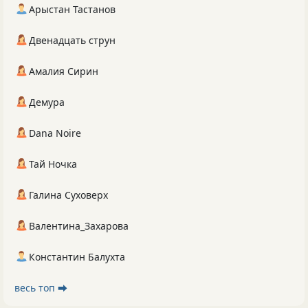
Арыстан Тастанов
Двенадцать струн
Амалия Сирин
Демура
Dana Noire
Тай Ночка
Галина Суховерх
Валентина_Захарова
Константин Балухта
весь топ ⮕