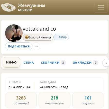
vottak and co
Автор
Золотой жемчуг
Подписаться
›
ИНФО
СТЕНА
СБОРНИКИ
ЗАКЛАДКИ
К
3
9
С НАМИ
ЗАХОДИЛА
с 04 авг 2014
24 минуты назад
3288
218
161
публикаций
подписчиков
подписка