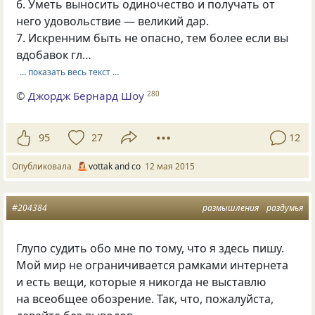
6. Уметь выносить одиночество и получать от
него удовольствие — великий дар.
7. Искренним быть не опасно, тем более если вы
вдобавок гл…
… показать весь текст …
©
Джордж Бернард Шоу
280
95
27
12
Опубликовала
vottak and co
12 мая 2015
#204384
размышления
раздумья
Глупо судить обо мне по тому, что я здесь пишу.
Мой мир не ограничивается рамками интернета
и есть вещи, которые я никогда не выставлю
на всеобщее обозрение. Так, что, пожалуйста,