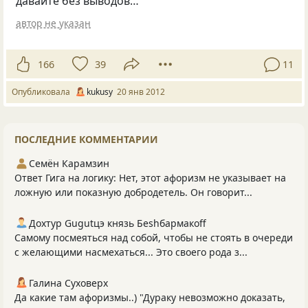
давайте без выводов…
автор не указан
166
39
11
Опубликовала
kukusy
20 янв 2012
ПОСЛЕДНИЕ КОММЕНТАРИИ
Семён Карамзин
Ответ Гига на логику: Нет, этот афоризм не указывает на
ложную или показную добродетель. Он говорит...
Дохтур Gugutцэ князь Беshбармакоff
Самому посмеяться над собой, чтобы не стоять в очереди
с желающими насмехаться... Это своего рода з...
Галина Суховерх
Да какие там афоризмы..) "Дураку невозможно доказать,