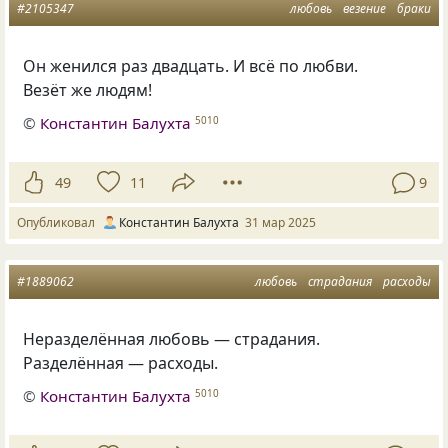
#2105347
любовь
везение
браки
Он женился раз двадцать. И всё по любви.
Везёт же людям!
©
Константин Балухта
5010
49
11
9
Опубликовал
Константин Балухта
31 мар 2025
#1889062
любовь
страдания
расходы
Неразделённая любовь — страдания.
Разделённая — расходы.
©
Константин Балухта
5010