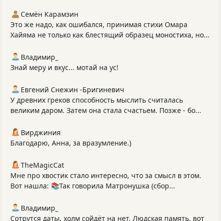
Семён Карамзин
Это же надо, как ошибался, принимая стихи Омара
Хайяма не только как блестящий образец моностиха, но...
Владимир_
Знай меру и вкус... мотай на ус!
Евгений Снежин -Бригиневич
У древних греков способность мыслить считалась
великим даром. Затем она стала счастьем. Позже - бо...
Вирджиния
Благодарю, Анна, за вразумление.)
TheMagicCat
Мне про хвостик стало интересно, что за смысл в этом.
Вот нашла: 📚Так говорила Матронушка (сбор...
Владимир_
Сотрутся даты, холм сойдёт на нет, Людская память, вот