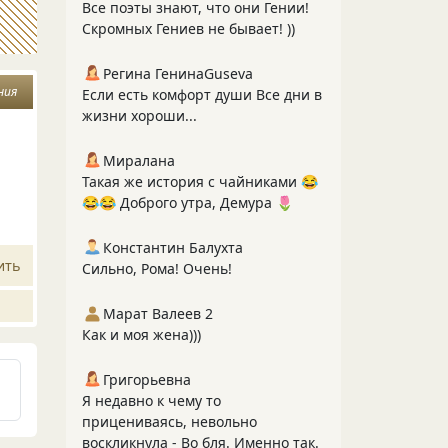
Все поэты знают, что они Гении!
Скромных Гениев не бывает! ))
Регина ГенинаGuseva
ния
Если есть комфорт души Все дни в
жизни хороши...
Миралана
Такая же история с чайниками 😂
😂😂 Доброго утра, Демура 🌷
Константин Балухта
ить
Сильно, Рома! Очень!
Марат Валеев 2
Как и моя жена)))
Григорьевна
Я недавно к чему то
прицениваясь, невольно
воскликнула - Во бля. Именно так.