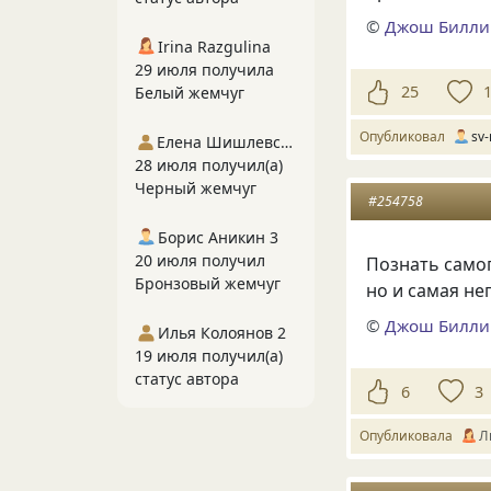
©
Джош Билли
Irina Razgulina
29 июля получила
25
Белый жемчуг
Опубликовал
sv-
Елена Шишлевская
28 июля получил(а)
Черный жемчуг
#254758
Борис Аникин 3
20 июля получил
Познать самог
Бронзовый жемчуг
но и самая не
©
Джош Билли
Илья Колоянов 2
19 июля получил(а)
статус автора
6
3
Опубликовала
Л