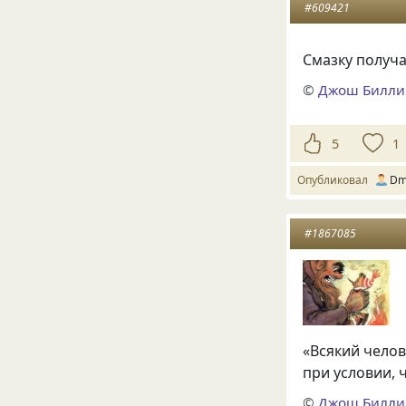
#609421
Смазку получа
©
Джош Билли
5
1
Опубликовал
Dmi
#1867085
«Всякий чело
при условии, 
©
Джош Билли