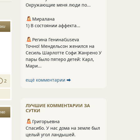
Окружающие меня люди по...
Миралана
1) В состоянии аффекта...
аки
Регина ГенинаGuseva
Точно! Мендельсон женился на
Сесиль Шарлотте Софи Жанрено У
пары было пятеро детей: Карл,
Мари...
ещё комментарии ⮕
2
ЛУЧШИЕ КОММЕНТАРИИ ЗА
СУТКИ
тво
Григорьевна
Спасибо. У нас дома на земле был
целый угол ландышей.