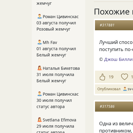
жемчуг
Похожие 
Роман Цивинскас
03 августа получил
#317881
Розовый жемчуг
Лучший способ
Mh Fav
01 августа получил
поступить по-
Белый жемчуг
©
Джош Билли
Наталья Бикетова
31 июля получила
19
Белый жемчуг
Опубликовал
sv-
Роман Цивинскас
30 июля получил
статус автора
#317586
Svetlana Efimova
Одна из вели
29 июля получила
противником, 
статус автора