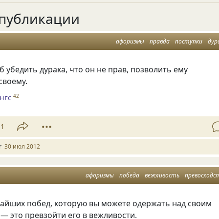
публикации
афоризмы
правда
поступки
дур
 убедить дурака, что он не прав, позволить ему
своему.
нгс
42
11
r
30 июл 2012
афоризмы
победа
вежливость
превосходс
чайших побед, которую вы можете одержать над своим
— это превзойти его в вежливости.