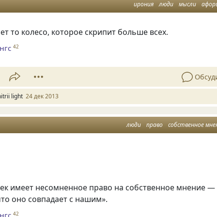
ирония
люди
мысли
афор
ет то колесо, которое скрипит больше всех.
нгс
42
Обсуд
trii light
24 дек 2013
люди
право
собственное мне
век имеет несомненное право на собственное мнение —
что оно совпадает с нашим».
нгс
42