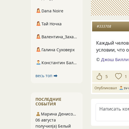
Dana Noire
Тай Ночка
#333708
Валентина_Захарова
Каждый челов
условии, что 
Галина Суховерх
©
Джош Билли
Константин Балухта
весь топ ⮕
5
1
Опубликовал
sv-
ПОСЛЕДНИЕ
СОБЫТИЯ
Марина Денисова 5
06 августа
получил(а) Белый