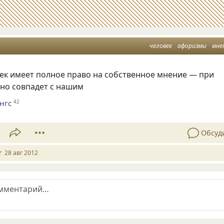
человек
афоризмы
мне
ек имеет полное право на собственное мнение — при
оно совпадет с нашим
нгс
42
Обсуд
r
28 авг 2012