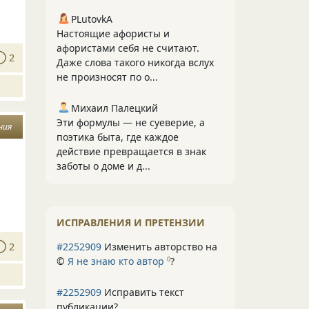
PLutоvkА
Настоящие афористы и
афористами себя не считают.
2
Даже слова такого никогда вслух
не произносят по о...
Михаил Палецкий
Эти формулы — не суеверие, а
ния
поэтика быта, где каждое
действие превращается в знак
заботы о доме и д...
ИСПРАВЛЕНИЯ И ПРЕТЕНЗИИ
2
#2252909
Изменить авторство на
©
Я не знаю кто автор
?
0
#2252909
Исправить текст
публикации?