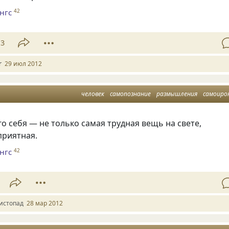
нгс
42
13
r
29 июл 2012
человек
самопознание
размышления
самоиро
о себя — не только самая трудная вещь на свете,
приятная.
нгс
42
истопад
28 мар 2012