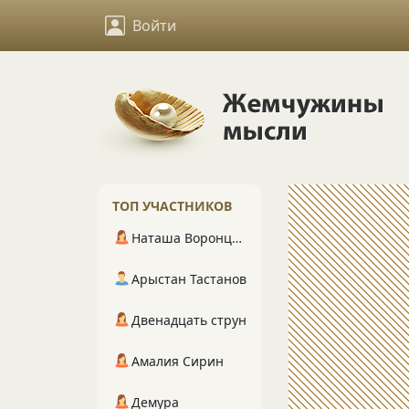
Войти
ТОП УЧАСТНИКОВ
Наташа Воронцова
Арыстан Тастанов
Двенадцать струн
Амалия Сирин
Демура