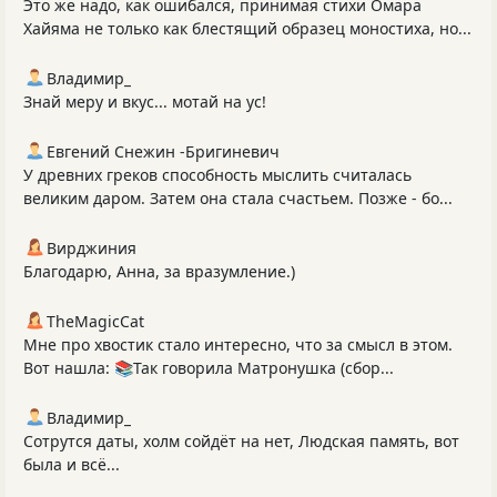
Это же надо, как ошибался, принимая стихи Омара
Хайяма не только как блестящий образец моностиха, но...
Владимир_
Знай меру и вкус... мотай на ус!
Евгений Снежин -Бригиневич
У древних греков способность мыслить считалась
великим даром. Затем она стала счастьем. Позже - бо...
Вирджиния
Благодарю, Анна, за вразумление.)
TheMagicCat
Мне про хвостик стало интересно, что за смысл в этом.
Вот нашла: 📚Так говорила Матронушка (сбор...
Владимир_
Сотрутся даты, холм сойдёт на нет, Людская память, вот
была и всё...