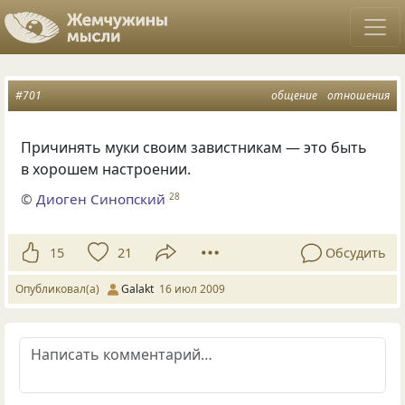
#701
общение
отношения
Причинять муки своим завистникам — это быть
в хорошем настроении.
©
Диоген Синопский
28
15
21
Обсудить
Опубликовал(а)
Galakt
16 июл 2009