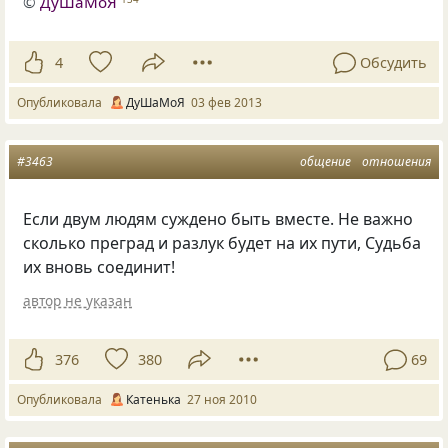
©
ДуШаМоЯ
4
Обсудить
Опубликовала
ДуШаМоЯ
03 фев 2013
#3463
общение
отношения
Если двум людям суждено быть вместе. Не важно
сколько преград и разлук будет на их пути, Судьба
их вновь соединит!
автор не указан
376
380
69
Опубликовала
Катенька
27 ноя 2010