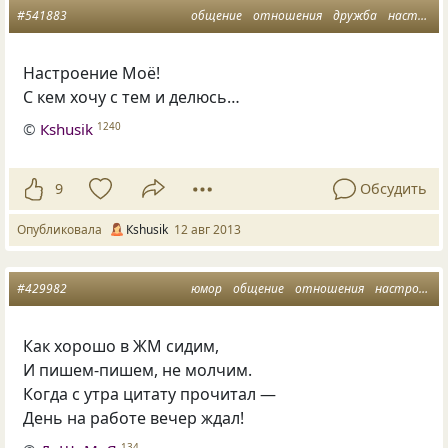
#541883
общение
отношения
дружба
настроение
Настроение Моё!
С кем хочу с тем и делюсь…
©
Кshusik
1240
9
Обсудить
Опубликовала
Кshusik
12 авг 2013
#429982
юмор
общение
отношения
настроение
Как хорошо в ЖМ сидим,
И пишем-пишем, не молчим.
Когда с утра цитату прочитал —
День на работе вечер ждал!
134