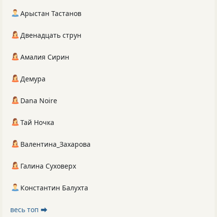
Арыстан Тастанов
Двенадцать струн
Амалия Сирин
Демура
Dana Noire
Тай Ночка
Валентина_Захарова
Галина Суховерх
Константин Балухта
весь топ ⮕