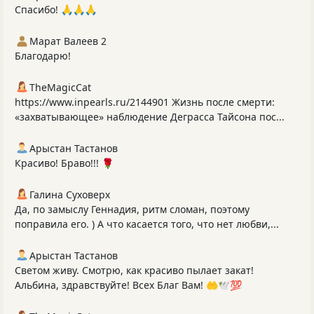
Спасибо! 🙏🙏🙏
Марат Валеев 2
Благодарю!
TheMagicCat
https://www.inpearls.ru/2144901 Жизнь после смерти:
«захватывающее» наблюдение Деграсса Тайсона пос...
Арыстан Тастанов
Красиво! Браво!!! 🌹
Галина Суховерх
Да, по замыслу Геннадия, ритм сломан, поэтому
поправила его. ) А что касается того, что нет любви,...
Арыстан Тастанов
Светом живу. Смотрю, как красиво пылает закат!
Альбина, здравствуйте! Всех Благ Вам! 🤲🕊️💯