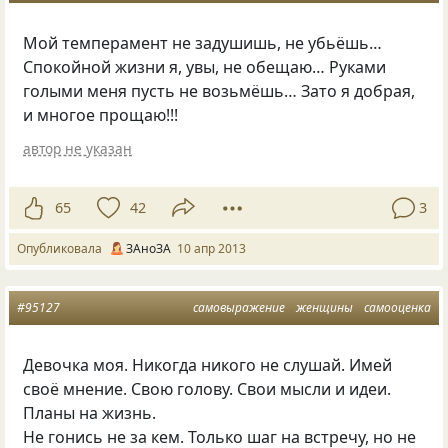
Мой темперамент не задушишь, не убьёшь…
Спокойной жизни я, увы, не обещаю… Руками
голыми меня пусть не возьмёшь… Зато я добрая,
и многое прощаю!!!
автор не указан
65
42
3
Опубликовала
ЗАноЗА
10 апр 2013
#95127
самовыражение
женщины
самооценка
Девочка моя. Никогда никого не слушай. Имей
своё мнение. Свою голову. Свои мысли и идеи.
Планы на жизнь.
Не гонись не за кем. Только шаг на встречу, но не