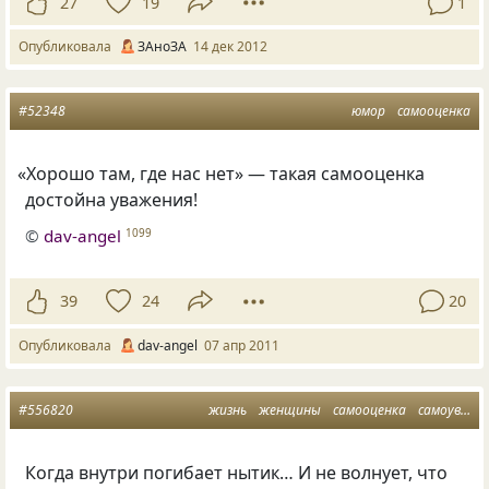
27
19
1
Опубликовала
ЗАноЗА
14 дек 2012
#52348
юмор
самооценка
«
Хорошо там, где нас нет» — такая самооценка
достойна уважения!
©
dav-angel
1099
39
24
20
Опубликовала
dav-angel
07 апр 2011
#556820
жизнь
женщины
самооценка
самоуверенность
Когда внутри погибает нытик… И не волнует, что