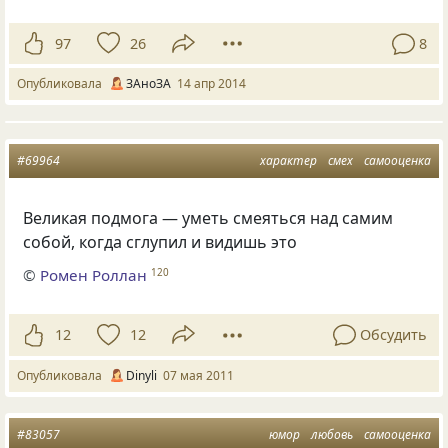
97
26
8
Опубликовала
ЗАноЗА
14 апр 2014
#69964
характер
смех
самооценка
Великая подмога — уметь смеяться над самим
собой, когда сглупил и видишь это
©
Ромен Роллан
120
12
12
Обсудить
Опубликовала
Dinyli
07 мая 2011
#83057
юмор
любовь
самооценка