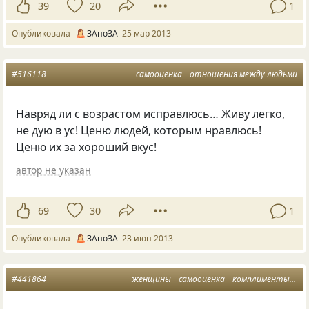
39
20
1
Опубликовала
ЗАноЗА
25 мар 2013
#516118
самооценка
отношения между людьми
Навряд ли с возрастом исправлюсь… Живу легко,
не дую в ус! Ценю людей, которым нравлюсь!
Ценю их за хороший вкус!
автор не указан
69
30
1
Опубликовала
ЗАноЗА
23 июн 2013
#441864
женщины
самооценка
комплименты
са