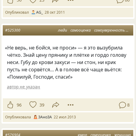
Опубликовал
AG_
28 окт 2011
#525300
люди
самооценка
самоуверенность
жизн
«
Не верь, не бойся, не проси» — я это вызубрила
чётко. Знай цену прянику и плётке и гордо голову
неси. Губу до крови закуси — ни стон, ни крик
пусть не сорвётся… А в голове всё чаще вьётся:
«Помилуй, Господи, спаси!»
автор не указан
96
39
8
Опубликовала
ЗАноЗА
22 июл 2013
#576904
юмор
самооценка
женщина