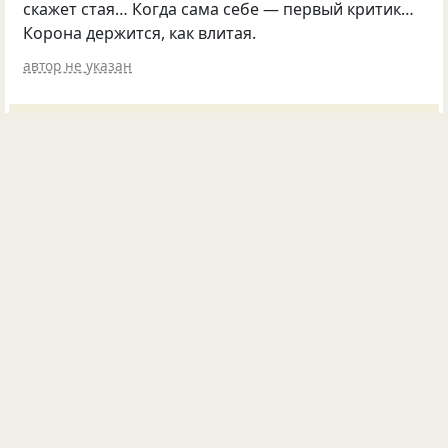
скажет стая… Когда сама себе — первый критик…
Корона держится, как влитая.
автор не указан
115
47
14
Опубликовала
ЗАноЗА
15 сен 2013
#252741
ревность
самооценка
утешение
Когда, в своё время, я задыхалась от ревности
и непонимания: «Почему ОНА, вместо меня?»,
спасла одна
«
золотая» фраза: «НИКТО не лучше
меня, просто, настала ЕЁ очередь, а мне пора
двигаться дальше!»
©
ВотОнаЯ
15