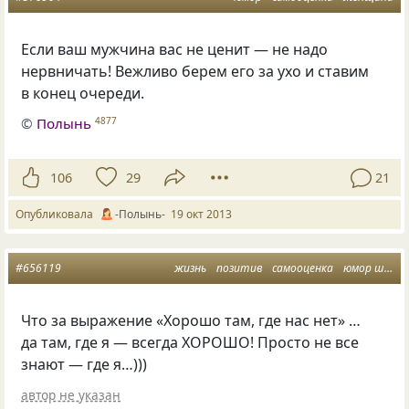
Если ваш мужчина вас не ценит — не надо
нервничать! Вежливо берем его за ухо и ставим
в конец очереди.
©
Полынь
4877
106
29
21
Опубликовала
-Полынь-
19 окт 2013
#656119
жизнь
позитив
самооценка
юмор шутки
Что за выражение
«
Хорошо там, где нас нет» …
да там, где я — всегда ХОРОШО! Просто не все
знают — где я…)))
автор не указан