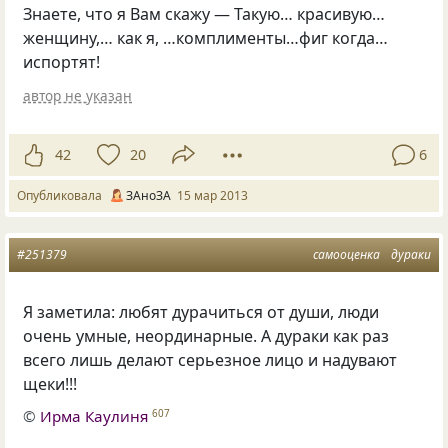
Знаете, что я Вам скажу — Такую… красивую…
женщину,… как я, …комплименты…фиг когда…
испортят!
автор не указан
42
20
6
Опубликовала
ЗАноЗА
15 мар 2013
#251379
самооценка
дураки
Я заметила: любят дурачиться от души, люди
очень умные, неординарные. А дураки как раз
всего лишь делают серьезное лицо и надувают
щеки!!!
©
Ирма Каулиня
607