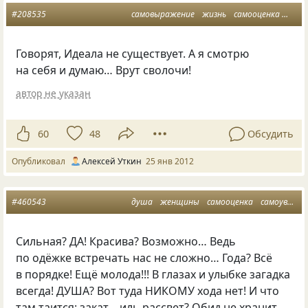
#208535
самовыражение
жизнь
самооценка
увер
Говорят, Идеала не существует. А я смотрю
на себя и думаю… Врут сволочи!
автор не указан
60
48
Обсудить
Опубликовал
Алексей Уткин
25 янв 2012
#460543
душа
женщины
самооценка
самоуверенность
Сильная? ДА! Красива? Возможно… Ведь
по одёжке встречать нас не сложно… Года? Всё
в порядке! Ещё молода!!! В глазах и улыбке загадка
всегда! ДУША? Вот туда НИКОМУ хода нет! И что
там таится: закат… иль рассвет? Обид не хранит.