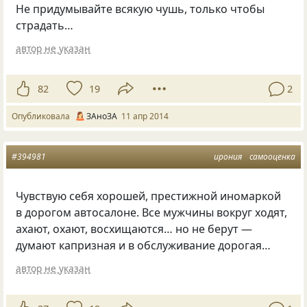
Не придумывайте всякую чушь, только чтобы
страдать…
автор не указан
82
19
2
Опубликовала
ЗАноЗА
11 апр 2014
#394981
ирония
самооценка
Чувствую себя хорошей, престижной иномаркой
в дорогом автосалоне. Все мужчины вокруг ходят,
ахают, охают, восхищаются… но не берут —
думают капризная и в обслуживание дорогая…
автор не указан