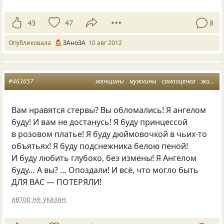
43
47
8
Опубликовала
ЗАноЗА
10 авг 2012
#463657
женщины
мужчины
самооценка
жизненная позиция
Вам нравятся стервы? Вы обломались! Я ангелом
буду! И вам не достанусь! Я буду принцессой
в розовом платье! Я буду дюймовочкой в чьих-то
объятьях! Я буду подснежника белою пеной!
И буду любить глубоко, без измены! Я Ангелом
буду… А вы? … Опоздали! И всё, что могло быть
ДЛЯ ВАС — ПОТЕРЯЛИ!
автор не указан