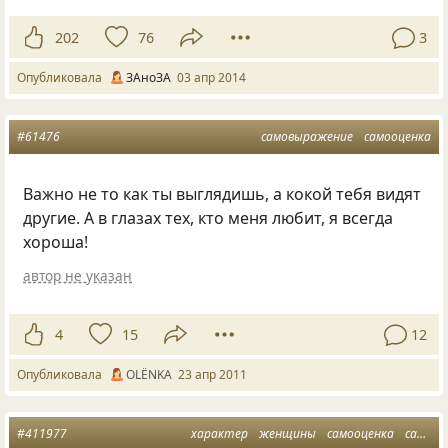
202
76
3
Опубликовала
ЗАноЗА
03 апр 2014
#61476
самовыражение
самооценка
Важно не то как ты выглядишь, а кокой тебя видят
другие. А в глазах тех, кто меня любит, я всегда
хороша!
автор не указан
4
15
12
Опубликовала
OLЁNKA
23 апр 2011
#411977
характер
женщины
самооценка
самоирония