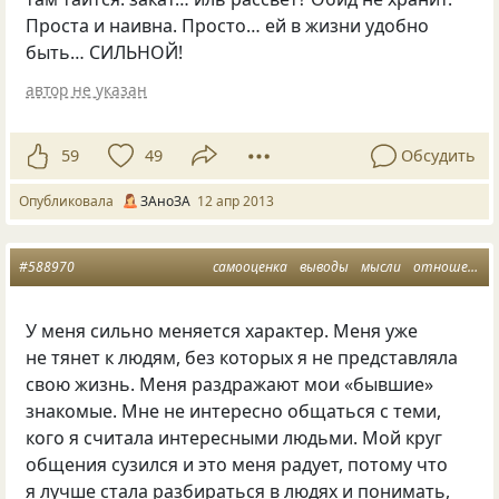
Проста и наивна. Просто… ей в жизни удобно
быть… СИЛЬНОЙ!
автор не указан
59
49
Обсудить
Опубликовала
ЗАноЗА
12 апр 2013
#588970
самооценка
выводы
мысли
отношение к людям
У меня сильно меняется характер. Меня уже
не тянет к людям, без которых я не представляла
свою жизнь. Меня раздражают мои
«
бывшие»
знакомые. Мне не интересно общаться с теми,
кого я считала интересными людьми. Мой круг
общения сузился и это меня радует, потому что
я лучше стала разбираться в людях и понимать,