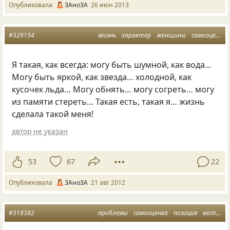
Опубликовала
ЗАноЗА
26 июн 2013
#329154
жизнь
характер
женщины
самооценка
Я такая, как всегда: могу быть шумной, как вода…
Могу быть яркой, как звезда… холодной, как
кусочек льда… Могу обнять… могу согреть… могу
из памяти стереть… Такая есть, такая я… жизнь
сделала такой меня!
автор не указан
53
67
22
Опубликовала
ЗАноЗА
21 авг 2012
#318382
проблемы
самооценка
позиция
мотивация