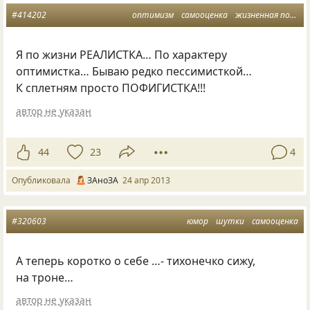
#414202
оптимизм
самооценка
жизненная позиция
Я по жизни РЕАЛИСТКА… По характеру
оптимистка… Бываю редко пессимисткой…
К сплетням просто ПОФИГИСТКА!!!
автор не указан
44
23
4
Опубликовала
ЗАноЗА
24 апр 2013
#320603
юмор
шутки
самооценка
А теперь коротко о себе …- тихонечко сижу,
на троне…
автор не указан