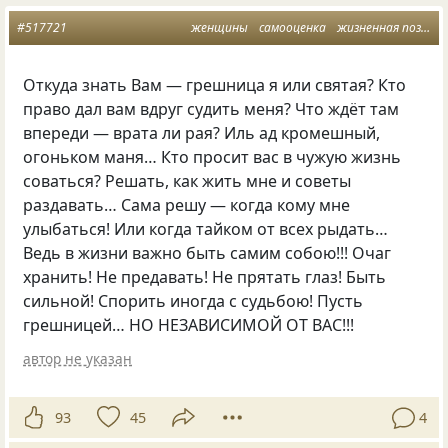
#517721
женщины
самооценка
жизненная позиция
Откуда знать Вам — грешница я или святая? Кто
право дал вам вдруг судить меня? Что ждёт там
впереди — врата ли рая? Иль ад кромешный,
огоньком маня… Кто просит вас в чужую жизнь
соваться? Решать, как жить мне и советы
раздавать… Сама решу — когда кому мне
улыбаться! Или когда тайком от всех рыдать…
Ведь в жизни важно быть самим собою!!! Очаг
хранить! Не предавать! Не прятать глаз! Быть
сильной! Спорить иногда с судьбою! Пусть
грешницей… НО НЕЗАВИСИМОЙ ОТ ВАС!!!
автор не указан
93
45
4