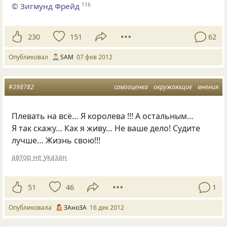
©
Зигмунд Фрейд
116
230
151
62
Опубликовал
SАM
07 фев 2012
#398782
самооценка
окружающие
мнения
Плевать на всё… Я королева !!! А остальным…
Я так скажу… Как я живу… Не ваше дело! Судите
лучше… Жизнь свою!!!
автор не указан
51
46
1
Опубликовала
ЗАноЗА
16 дек 2012