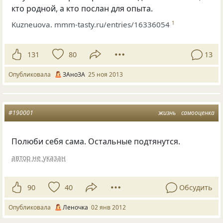
кто родной, а кто послан для опыта.
Kuzneuova. mmm-tasty.ru/entries/16336054
1
131
80
13
Опубликовала
ЗАноЗА
25 ноя 2013
#190001
жизнь
самооценка
Полюби себя сама. Остальные подтянутся.
автор не указан
90
40
Обсудить
Опубликовала
Ленoчка
02 янв 2012