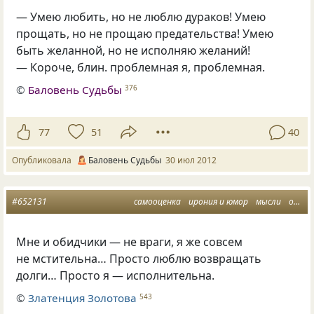
— Умею любить, но не люблю дураков! Умею
прощать, но не прощаю предательства! Умею
быть желанной, но не исполняю желаний!
— Короче, блин. проблемная я, проблемная.
©
Баловень Судьбы
376
77
51
40
Опубликовала
Баловень Судьбы
30 июл 2012
#652131
самооценка
ирония и юмор
мысли
обидчики
Мне и обидчики — не враги, я же совсем
не мстительна… Просто люблю возвращать
долги… Просто я — исполнительна.
©
Златенция Золотова
543