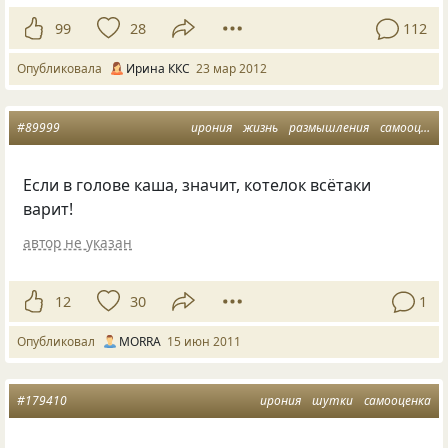
99
28
112
Опубликовала
Ирина ККС
23 мар 2012
#89999
ирония
жизнь
размышления
самооценка
Если в голове каша, значит, котелок всётаки
варит!
автор не указан
12
30
1
Опубликовал
MORRA
15 июн 2011
#179410
ирония
шутки
самооценка