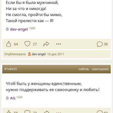
Если бы я была мужчиной,
Ни за что и никогда!
Не смогла, пройти бы мимо,
Такой прелести как — Я!
©
dav-angel
1099
64
27
38
Опубликовала
dav-angel
16 дек 2011
#148435
любовь
самооценка
Чтоб быть у женщины единственным,
нужно поддерживать ее самооценку и любить!
©
AG
1234
56
23
60