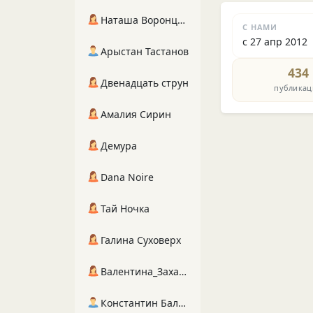
Наташа Воронцова
С НАМИ
с 27 апр 2012
Арыстан Тастанов
434
Двенадцать струн
публикац
Амалия Сирин
Демура
Dana Noire
Тай Ночка
Галина Суховерх
Валентина_Захарова
Константин Балухта