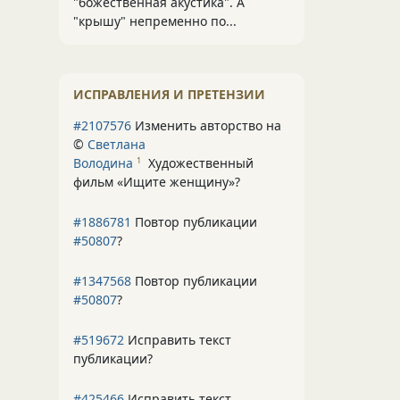
"божественная акустика". А
"крышу" непременно по...
ИСПРАВЛЕНИЯ И ПРЕТЕНЗИИ
#2107576
Изменить авторство на
©
Светлана
Володина
Художественный
1
фильм «Ищите женщину»
?
#1886781
Повтор публикации
#50807
?
#1347568
Повтор публикации
#50807
?
#519672
Исправить текст
публикации?
#425466
Исправить текст