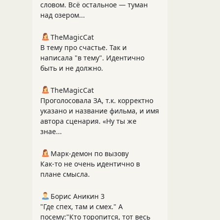
словом. Всё остальное — туман
над озером...
TheMagicCat
В тему про счастье. Так и
написала "в тему". Идентично
быть и не должно.
TheMagicCat
Проголосовала ЗА, т.к. корректно
указано и название фильма, и имя
автора сценария. «Ну ты же
знае...
Марк-демон по вызову
Как-то не очень идентично в
плане смысла.
Борис Аникин 3
"Где спех, там и смех." А
посему:"Кто торопится, тот весь