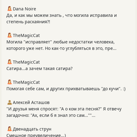
Dana Noire
Да, и как мы можем знать , что могила исправила и
степень раскаяния?!
TheMagicCat
Могила "исправляет" любые недостатки человека,
которого уже нет. Но как-то углубляться в это, пре...
TheMagicCat
Сатира...а зачем такая сатира?
TheMagicCat
Помогая себе сам, и других прихватываешь "до кучи". :)
Алексей Асташов
"И друзья меня спросят: "А о ком эта песня?" Я отвечу
загадочно: "Ах, если б я знал это сам...""...
Двенадцать струн
Смешное преувеличение...)