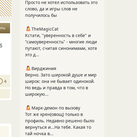
Просто не хотел использовать это
слово, да и игры слов не
получилось бы
сть
TheMagicCat
Кстати, "уверенность в себе" и
"самоуверенность" - многие люди
об
путают, считая синонимами, хотя
это д...
Вирджиния
Верно. Зато широкой душе и мир
4
широк: она не бывает одинокой.
Но ведь и правда в том, что в
широкую...
Марк-демон по вызову
Тот же хрен(овощ) только в
профиль. Недавно решено было
вернуться и...На тебе. Какая то
тай ночка в...