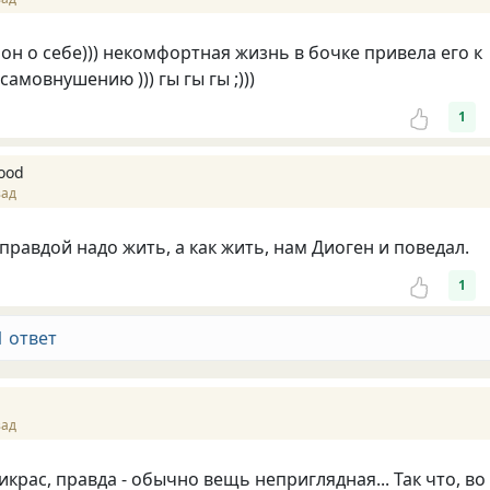
 он о себе))) некомфортная жизнь в бочке привела его к
амовнушению ))) гы гы гы ;)))
1
ood
зад
 правдой надо жить, а как жить, нам Диоген и поведал.
1
1 ответ
зад
икрас, правда - обычно вещь неприглядная... Так что, во