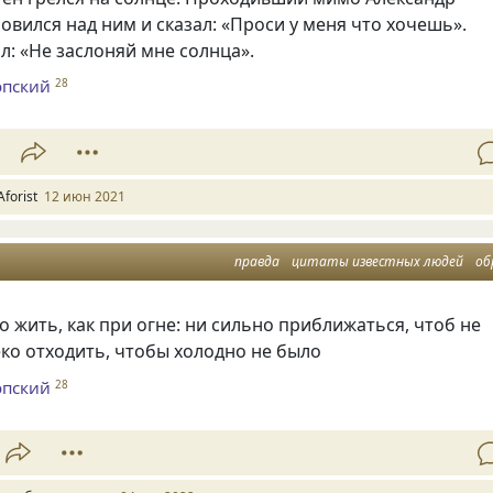
овился над ним и сказал: «Проси у меня что хочешь».
л: «Не заслоняй мне солнца».
опский
28
Aforist
12 июн 2021
правда
цитаты известных людей
об
о жить, как при огне: ни сильно приближаться, чтоб не
еко отходить, чтобы холодно не было
опский
28