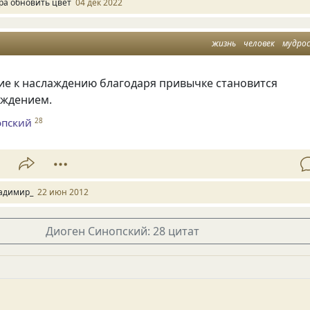
ра обновить цвет
04 дек 2022
жизнь
человек
мудро
ие к наслаждению благодаря привычке становится
ждением.
опский
28
1
адимир_
22 июн 2012
Диоген Синопский: 28 цитат