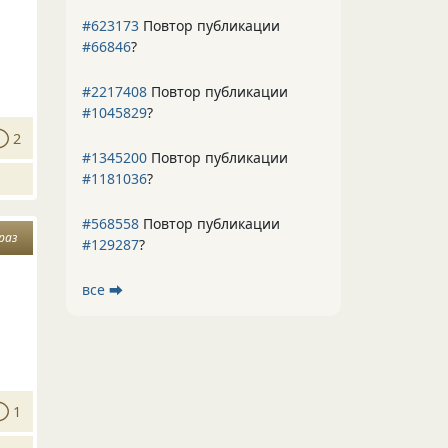
#623173
Повтор публикации
#66846
?
#2217408
Повтор публикации
#1045829
?
2
#1345200
Повтор публикации
#1181036
?
#568558
Повтор публикации
раз
#129287
?
все ⮕
1