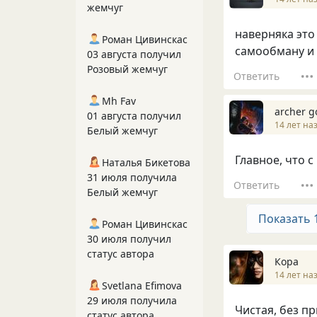
жемчуг
наверняка это
Роман Цивинскас
самообману и с
03 августа получил
Розовый жемчуг
Ответить
Mh Fav
archer g
01 августа получил
14 лет на
Белый жемчуг
Главное, что с
Наталья Бикетова
31 июля получила
Ответить
Белый жемчуг
Показать 
Роман Цивинскас
30 июля получил
статус автора
Кора
14 лет на
Svetlana Efimova
29 июля получила
Чистая, без пр
статус автора