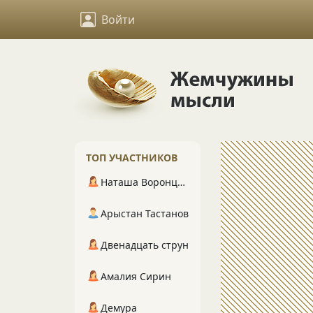
Войти
ТОП УЧАСТНИКОВ
Наташа Воронцова
Арыстан Тастанов
Двенадцать струн
Амалия Сирин
Демура