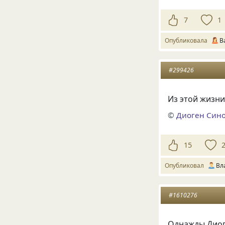
7
1
Опубликовала
В
#299426
Из этой жизни
©
Диоген Син
15
Опубликовал
Вл
#1610276
Однажды Диог