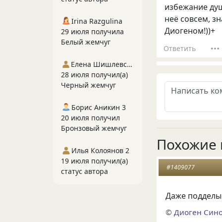
избежание душ
неё совсем, зн
Irina Razgulina
Диогеном!))+
29 июля получила
Белый жемчуг
Ответить
Елена Шишлевская
28 июля получил(а)
Черный жемчуг
Борис Аникин 3
20 июля получил
Бронзовый жемчуг
Похожие 
Илья Колоянов 2
19 июля получил(а)
#1409077
статус автора
Даже подделы
©
Диоген Син