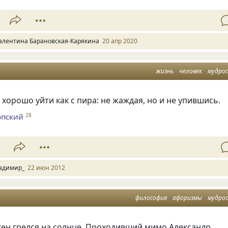
алентина Барановская-Карякина
20 апр 2020
жизнь
человек
мудро
 хорошо уйти как с пира: не жаждая, но и не упившись.
опский
28
2
адимир_
22 июн 2012
философия
афоризмы
мудро
ен грелся на солнце. Проходивший мимо Александр