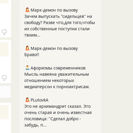
Марк-демон по вызову
Зачем выпускать "сидельцев" на
свободу? Разве что,для того,чтобы
их собственные поступки стали
твоим...
Марк-демон по вызову
Браво!!
Афоризмы современников
Мысль навеяна уважительным
отношением некоторых
медиаперсон к порноактрисам.
PLutоvkА
Это не архимандрит сказал. Это
очень старая и очень известная
пословица: "Сделал добро -
забудь, п...