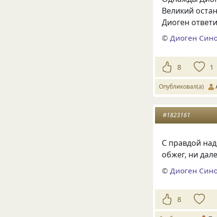
Великий остан
Диоген ответи
©
Диоген Син
8
1
Опубликовал(а)
#1823161
С правдой над
обжег, ни дал
©
Диоген Син
8