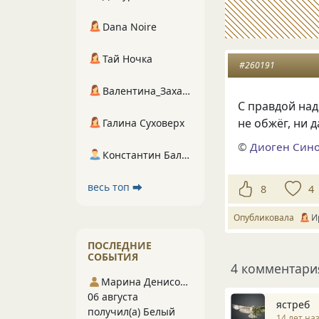
Dana Noire
Тай Ночка
#260191
Валентина_Захарова
С правдой над
не обжёг, ни 
Галина Суховерх
©
Диоген Син
Константин Балухта
весь топ ⮕
8
4
Опубликовала
И
ПОСЛЕДНИЕ
СОБЫТИЯ
4 комментари
Марина Денисова 5
06 августа
ястреб
получил(а) Белый
14 лет на