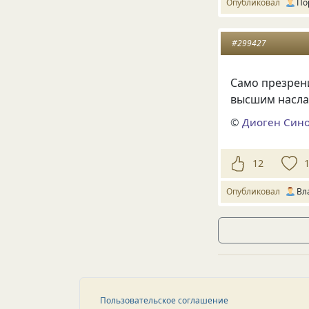
Опубликовал
По
#299427
Само презрен
высшим насла
©
Диоген Син
12
Опубликовал
Вл
Пользовательское соглашение