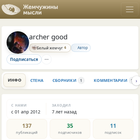
archer good
6
Автор
Белый жемчуг
Подписаться
›
ИНФО
СТЕНА
СБОРНИКИ
КОММЕНТАРИИ
1
14.2
С НАМИ
ЗАХОДИЛ
с 01 апр 2012
7 лет назад
137
35
11
публикаций
подписчиков
подписок