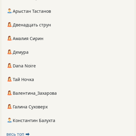
Арыстан Тастанов
Двенадцать струн
Амалия Сирин
Демура
Dana Noire
Тай Ночка
Валентина_Захарова
Галина Суховерх
Константин Балухта
весь топ ⮕