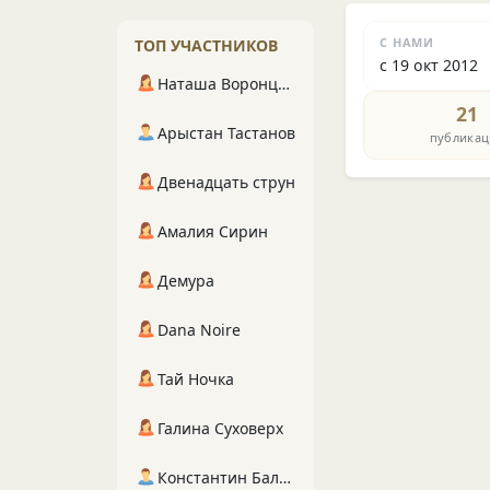
С НАМИ
ТОП УЧАСТНИКОВ
с 19 окт 2012
Наташа Воронцова
21
Арыстан Тастанов
публикац
Двенадцать струн
Амалия Сирин
Демура
Dana Noire
Тай Ночка
Галина Суховерх
Константин Балухта