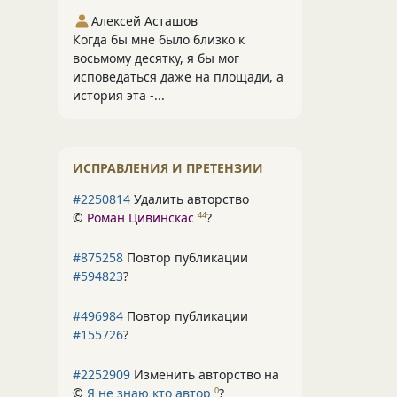
Алексей Асташов
Когда бы мне было близко к
восьмому десятку, я бы мог
исповедаться даже на площади, а
история эта -...
ИСПРАВЛЕНИЯ И ПРЕТЕНЗИИ
#2250814
Удалить авторство
©
Роман Цивинскас
?
44
#875258
Повтор публикации
#594823
?
#496984
Повтор публикации
#155726
?
#2252909
Изменить авторство на
©
Я не знаю кто автор
?
0