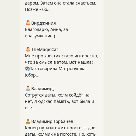
даром. Затем она стала счастьем.
Позже - бо...
Вирджиния
Благодарю, Анна, за
вразумление.)
TheMagicCat
Мне про хвостик стало интересно,
что за смысл в этом. Вот нашла:
📚Так говорила Матронушка
(сбор...
Владимир_
Сотрутся даты, холм сойдёт на
нет, Людская память, вот была и
всё...
Владимир Горбачёв
Конец пути итожит просто — две
даты, холмик на погосте. Но, хоть