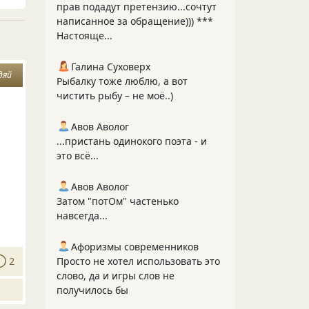
прав подадут претензию...сочтут
написанное за обращение))) ***
Настояще...
Галина Суховерх
дяй
Рыбалку тоже люблю, а вот
чистить рыбу – не моё..)
Авов Аволог
...пристань одинокого поэта - и
это всё...
Авов Аволог
Затом "потОм" частенько
навсегда...
Афоризмы современников
Просто не хотел использовать это
2
слово, да и игры слов не
получилось бы