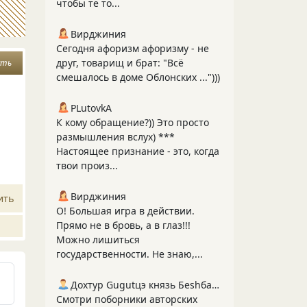
чтобы те то...
Вирджиния
Сегодня афоризм афоризму - не
друг, товарищ и брат: "Всё
сть
смешалось в доме Облонских ...")))
PLutоvkА
К кому обращение?)) Это просто
размышления вслух) ***
Настоящее признание - это, когда
твои произ...
Вирджиния
ить
О! Большая игра в действии.
Прямо не в бровь, а в глаз!!!
Можно лишиться
государственности. Не знаю,...
Дохтур Gugutцэ князь Беshбармакоff
Смотри поборники авторских