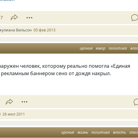
17
жулиана Вильсон
05 фев 2013
ирония
юмор
политика
вла
наружен человек, которому реально помогла
«
Единая
ё рекламным баннером сено от дождя накрыл.
0
26 июл 2011
ирония
жизнь
политика
власть
спас