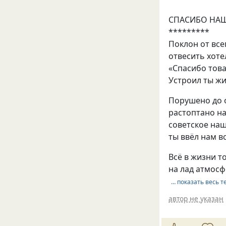
СПАСИБО НА
*********
Поклон от все
отвесить хоте
«Спасибо тов
Устроил ты жи
Порушено до 
растоптано на
советское на
ты ввёл нам в
Всё в жизни т
на лад атмосф
… показать весь т
автор не указан