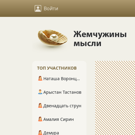
Войти
ТОП УЧАСТНИКОВ
Наташа Воронцова
Арыстан Тастанов
Двенадцать струн
Амалия Сирин
Демура