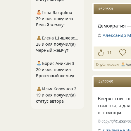
#529550
Irina Razgulina
29 июля получила
Белый жемчуг
Демократия —
©
Александр 
Елена Шишлевская
28 июля получил(а)
Черный жемчуг
11
Борис Аникин 3
Опубликовал
Ал
20 июля получил
Бронзовый жемчуг
#432285
Илья Колоянов 2
19 июля получил(а)
Вверх стоит п
статус автора
свысока, а дл
в помощи.
© Copyright: Джул
©
Джулиана В