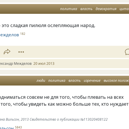
политика
власть
демократия
цит
 это сладкая пилюля ослепляющая народ.
Межделов
182
ександр Межделов
20 июл 2013
люди
политика
власть
изречение
высокое положени
одниматься совсем не для того, чтобы плевать на всех
я того, чтобы увидеть как можно больше тех, кто нуждает
иана Вильсон, 2013 Свидетельство о публикации №113020408122
ильсон
5843