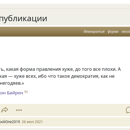
публикации
демократия
форма
него
ть, какая форма правления хуже, до того все плохи. А
ая — хуже всех, ибо что такое демократия, как не
негодяев.»
дон Байрон
92
poliOne2019
26 июл 2021