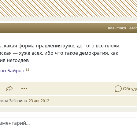
политика
вла
ь, какая форма правления хуже, до того все плохи.
ская — хуже всех, ибо что такое демократия, как
ия негодяев
дон Байрон
92
Обсуд
рина Забавина
23 авг 2012