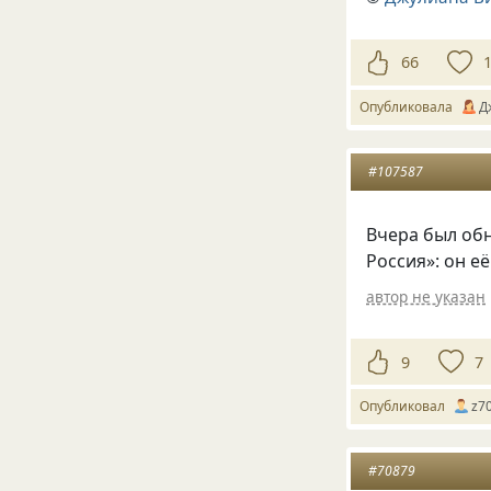
66
Опубликовала
Д
#107587
Вчера был об
Россия»: он е
автор не указан
9
7
Опубликовал
z7
#70879