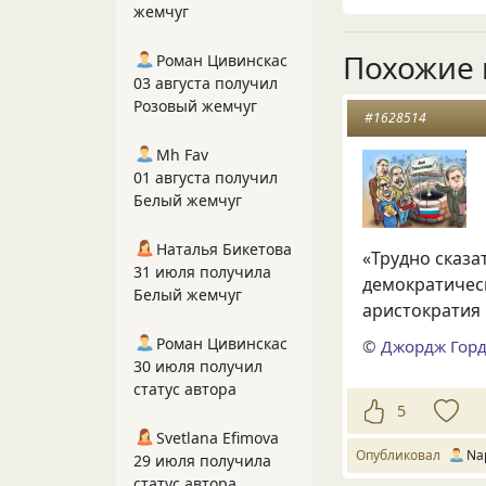
жемчуг
Похожие 
Роман Цивинскас
03 августа получил
Розовый жемчуг
#1628514
Mh Fav
01 августа получил
Белый жемчуг
Наталья Бикетова
«Трудно сказа
31 июля получила
демократическ
Белый жемчуг
аристократия 
Роман Цивинскас
©
Джордж Гор
30 июля получил
статус автора
5
Svetlana Efimova
Опубликовал
Na
29 июля получила
статус автора