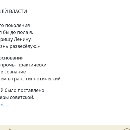
ШЕЙ ВЛАСТИ
го поколения
л бы до пола я.
арищу Ленину.
знь развесёлую.»
основания,
прочь- практически,
ше сознание
сем в транс гипнотический.
ой было поставлено
еры советской.
екст …