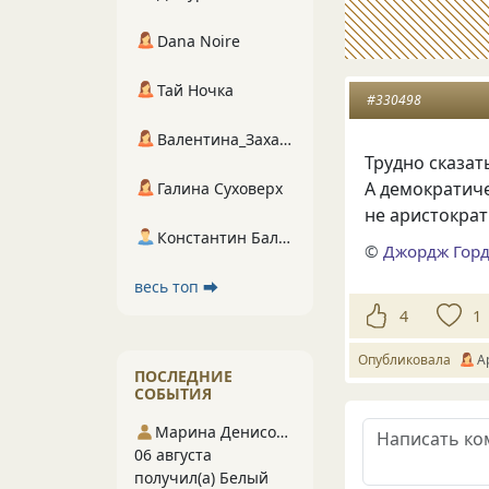
Dana Noire
Тай Ночка
#330498
Валентина_Захарова
Трудно сказат
А демократиче
Галина Суховерх
не аристократ
Константин Балухта
©
Джордж Гор
весь топ ⮕
4
1
Опубликовала
А
ПОСЛЕДНИЕ
СОБЫТИЯ
Марина Денисова 5
06 августа
получил(а) Белый