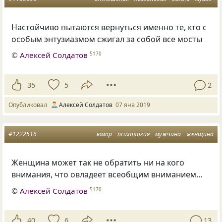
Настойчиво пытаются вернуться именно те
,
кто с
особым энтузиазмом сжигал за собой все мосты
©
Алексей Солдатов
5170
35
5
2
Опубликовал
Алексей Солдатов
07 янв 2019
#1222516
юмор
психология
мужчина
женщина
Женщина может так не обратить ни на кого
внимания
,
что овладеет всеобщим вниманием…
©
Алексей Солдатов
5170
40
6
13