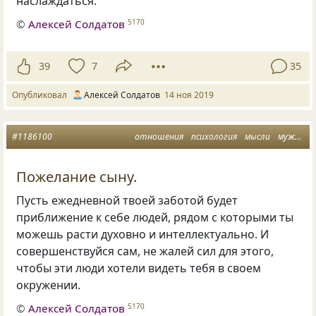
наслаждаться.
©
Алексей Солдатов
5170
39
7
35
Опубликовал
Алексей Солдатов
14 ноя 2019
#1186100
отношения
психология
мысли
мужчина
Пожелание сыну.
Пусть ежедневной твоей заботой будет
приближение к себе людей
,
рядом с которыми ты
можешь расти духовно и интеллектуально. И
совершенствуйся сам
,
не жалей сил для этого
,
чтобы эти люди хотели видеть тебя в своем
окружении.
©
Алексей Солдатов
5170