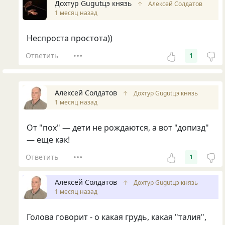
Дохтур Gugutцэ князь
↑
Алексей Солдатов
1 месяц назад
Неспроста простота))
Ответить
1
Алексей Солдатов
↑
Дохтур Gugutцэ князь
1 месяц назад
От "пох" — дети не рождаются, а вот "допизд"
— еще как!
Ответить
1
Алексей Солдатов
↑
Дохтур Gugutцэ князь
1 месяц назад
Голова говорит - о какая грудь, какая "талия",