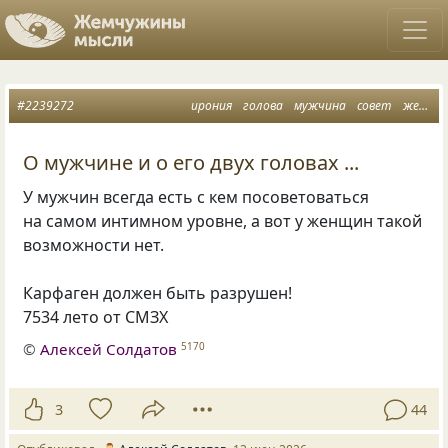
#2239272
ирония
голова
мужчина
совет
женщина
О мужчине и о его двух головах ...
У мужчин всегда есть с кем посоветоваться
на самом интимном уровне, а вот у женщин такой
возможности нет.
Карфаген должен быть разрушен!
7534 лето от СМЗХ
©
Алексей Солдатов
5170
3
44