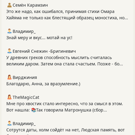
Семён Карамзин
Это же надо, как ошибался, принимая стихи Омара
Хайяма не только как блестящий образец моностиха, но...
Владимир_
Знай меру и вкус... мотай на ус!
Евгений Снежин -Бригиневич
У древних греков способность мыслить считалась
великим даром. Затем она стала счастьем. Позже - бо...
Вирджиния
Благодарю, Анна, за вразумление.)
TheMagicCat
Мне про хвостик стало интересно, что за смысл в этом.
Вот нашла: 📚Так говорила Матронушка (сбор...
Владимир_
Сотрутся даты, холм сойдёт на нет, Людская память, вот