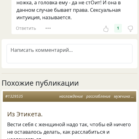
ножка, а головка ему - да не стОит! И она в
данном случае бывает права. Сексуальная
интуиция, называется.
Ответить
1
Похожие публикации
#1329535
наслаждение
расслабление
мужчина
же
Из Этикета.
Вести себя с женщиной надо так
,
чтобы ей ничего
не оставалось делать
,
как расслабиться и