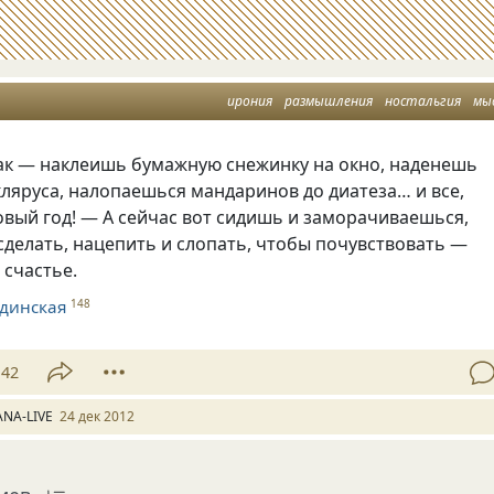
ирония
размышления
ностальгия
мы
как — наклеишь бумажную снежинку на окно, наденешь
кляруса, налопаешься мандаринов до диатеза… и все,
овый год! — А сейчас вот сидишь и заморачиваешься,
сделать, нацепить и слопать, чтобы почувствовать —
 счастье.
динская
148
42
ANA-LIVE
24 дек 2012