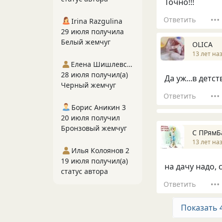
Точно!!!
Ответить
Irina Razgulina
29 июля получила
Белый жемчуг
OLICA
13 лет на
Елена Шишлевская
28 июля получил(а)
Да уж...в детст
Черный жемчуг
Ответить
Борис Аникин 3
20 июля получил
Бронзовый жемчуг
С ПРямБ
13 лет на
Илья Колоянов 2
19 июля получил(а)
на дачу надо, 
статус автора
Ответить
Показать 