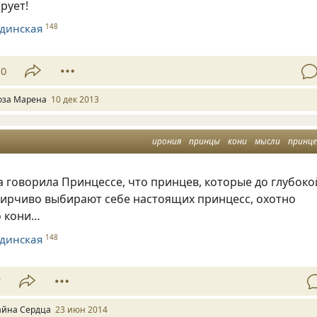
рует!
динская
148
10
оза Марена
10 дек 2013
ирония
принцы
кони
мысли
принце
 говорила Принцессе, что принцев, которые до глубоко
дирчиво выбирают себе настоящих принцесс, охотно
о кони…
динская
148
7
айна Сердца
23 июн 2014