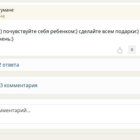
тумане
зад
) почувствуйте себя ребенком:) сделайте всем подарки:)
чень:)
0
2 ответа
 3 комментария