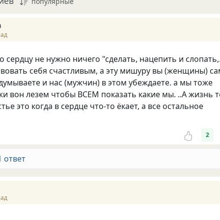
иев
популярные
n
зад
о сердцу не нужно ничего "сделать, нацепить и слопать,.
вовать себя счастливым, а эту мишуру вы (женщины) с
думываете и нас (мужчин) в этом убеждаете. а мы тоже
жи вон лезем чтобы ВСЕМ показать какие мы. ..А жизнь т
тье это когда в сердце что-то ёкает, а все остальное
2
1 ответ
зад