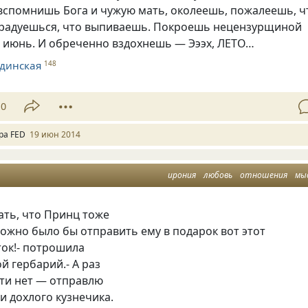
спомнишь Бога и чужую мать, околеешь, пожалеешь, ч
брадуешься, что выпиваешь. Покроешь нецензурщиной
а июнь. И обреченно вздохнешь — Эээх, ЛЕТО…
динская
148
10
ра FED
19 июн 2014
ирония
любовь
отношения
мы
нать, что Принц тоже
ожно было бы отправить ему в подарок вот этот
ток!- потрошила
й гербарий.- А раз
ти нет — отправлю
и дохлого кузнечика.