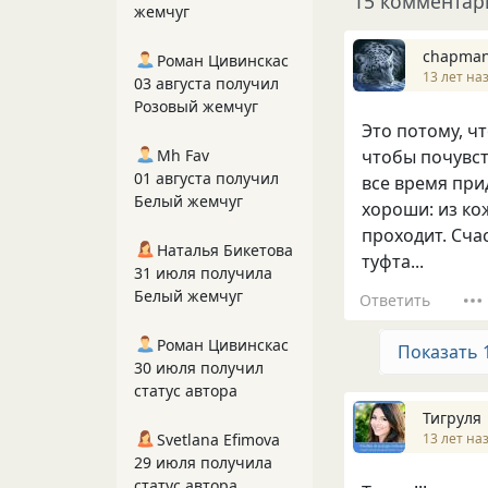
15 комментар
жемчуг
chapma
Роман Цивинскас
13 лет на
03 августа получил
Розовый жемчуг
Это потому, чт
Mh Fav
чтобы почувст
01 августа получил
все время при
Белый жемчуг
хороши: из ко
проходит. Счас
Наталья Бикетова
туфта...
31 июля получила
Белый жемчуг
Ответить
Роман Цивинскас
Показать 
30 июля получил
статус автора
Тигруля
13 лет на
Svetlana Efimova
29 июля получила
статус автора