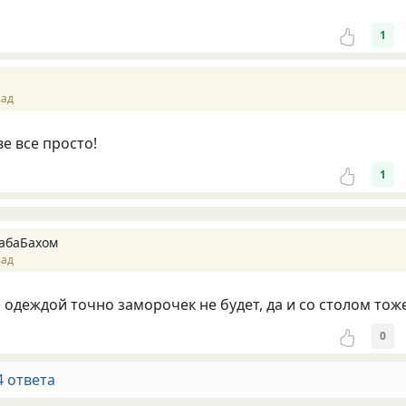
1
зад
ве все просто!
1
абаБахом
зад
с одеждой точно заморочек не будет, да и со столом тоже
0
4 ответа