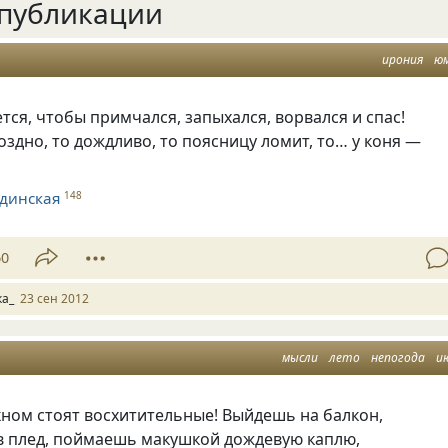
публикации
ирония
ю
тся, чтобы примчался, запыхался, ворвался и спас!
поздно, то дождливо, то поясницу ломит, то… у коня —
динская
148
60
ка_
23 сен 2012
мысли
лето
непогода
и
кном стоят восхитительные! Выйдешь на балкон,
в плед, поймаешь макушкой дождевую каплю,