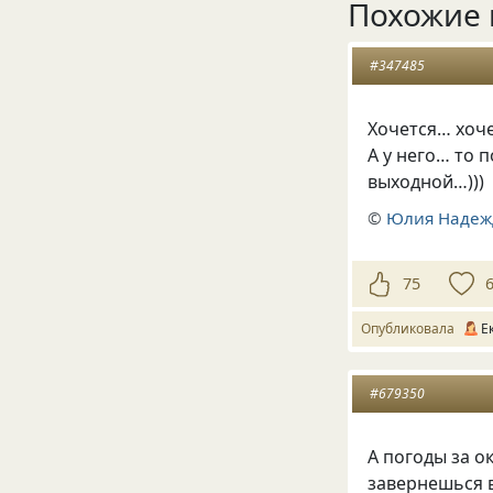
Похожие 
#347485
Хочется… хоче
А у него… то 
выходной…)))
©
Юлия Надеж
75
Опубликовала
Е
#679350
А погоды за о
завернешься 