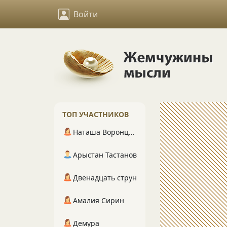
Войти
ТОП УЧАСТНИКОВ
Наташа Воронцова
Арыстан Тастанов
Двенадцать струн
Амалия Сирин
Демура