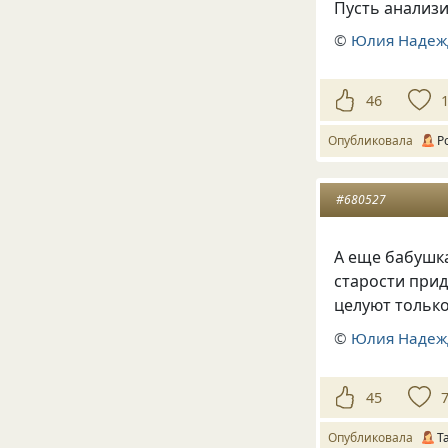
Пусть анализи
©
Юлия Надеж
46
Опубликовала
Р
#680527
А еще бабушка
старости при
целуют тольк
©
Юлия Надеж
45
Опубликовала
Т