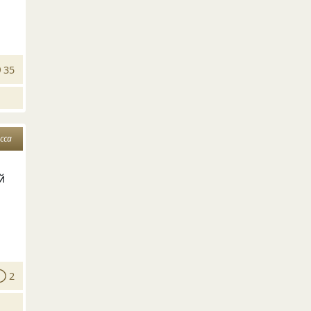
35
сса
й
2