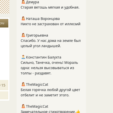
Демура
Старая ветошь мягкая и удобная.
Наташа Воронцова
сли
Никто не застрахован от иллюзий
Григорьевна
Спасибо. У нас дома на земле был
целый угол ландышей.
Константин Балухта
Сильно, Танечка, очень! Мораль
одна: нельзя высовываться из
толпы - раздавят.
TheMagicCat
15
Белая горячка любой другой цвет
отбелит и не заметит этого.
TheMagicCat
Замечательное стихотворение.👍