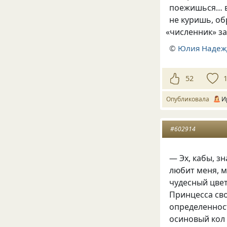
поежишься… в
не куришь, о
«
численник» з
©
Юлия Надеж
52
Опубликовала
И
#602914
— Эх, кабы, з
любит меня, м
чудесный цве
Принцесса сво
определеннос
осиновый кол 