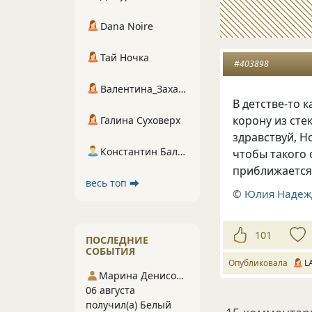
Dana Noire
Тай Ночка
#403898
Валентина_Захарова
В детстве-то 
корону из сте
Галина Суховерх
здравствуй, Н
Константин Балухта
чтобы такого 
приближается
весь топ ⮕
©
Юлия Надеж
101
ПОСЛЕДНИЕ
СОБЫТИЯ
Опубликовала
L
Марина Денисова 5
06 августа
получил(а) Белый