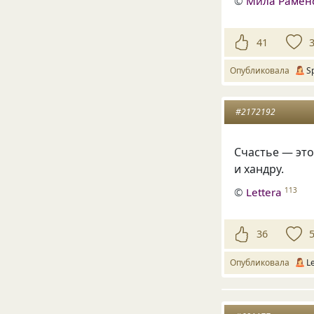
©
Мила Рамен
41
Опубликовала
S
#2172192
Счастье — это
и хандру.
©
Lettera
113
36
Опубликовала
L