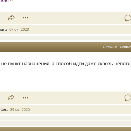
ская
3
parta
07 окт 2023
счастье
непог
 не пункт назначения, а способ идти даже сквозь непого
5
ettera
29 окт 2025