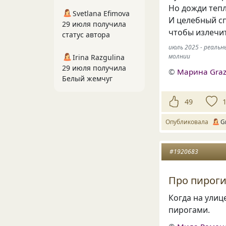
Но дожди тепл
Svetlana Efimova
И целебный сп
29 июля получила
чтобы излечит
статус автора
июль 2025 - реаль
молнии
Irina Razgulina
29 июля получила
©
Марина Graz
Белый жемчуг
49
Опубликовала
G
#1920683
Про пироги
Когда на улиц
пирогами.