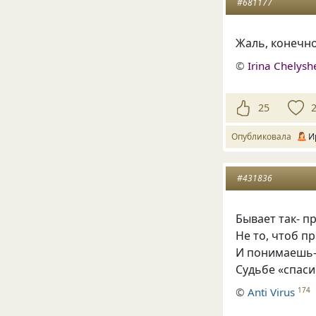
#681177
Жаль, конечно
©
Irina Chelys
25
Опубликовала
И
#431836
Бывает так- п
Не то, чтоб п
И понимаешь-
Судьбе
«
спаси
©
Anti Virus
174