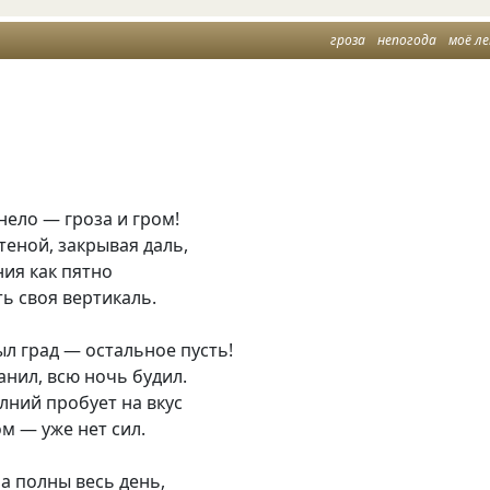
гроза
непогода
моё л
ело — гроза и гром!
теной, закрывая даль,
ия как пятно
ть своя вертикаль.
л град — остальное пусть!
нил, всю ночь будил.
лний пробует на вкус
м — уже нет сил.
ра полны весь день,