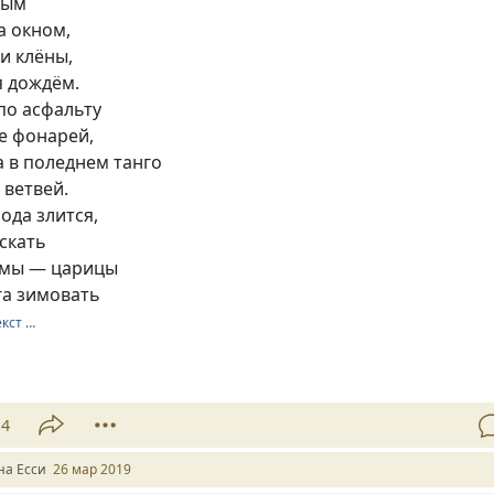
ным
а окном,
 и клёны,
я дождём.
по асфальту
е фонарей,
а в поледнем танго
 ветвей.
ода злится,
скать
имы — царицы
га зимовать
екст …
14
на Есси
26 мар 2019