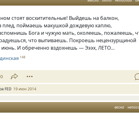
мысли
лето
непогода
и
кном стоят восхитительные! Выйдешь на балкон,
в плед, поймаешь макушкой дождевую каплю,
спомнишь Бога и чужую мать, околеешь, пожалеешь, ч
брадуешься, что выпиваешь. Покроешь нецензурщиной
а июнь. И обреченно вздохнешь — Эээх, ЛЕТО…
динская
148
10
ра FED
19 июн 2014
весна
непог