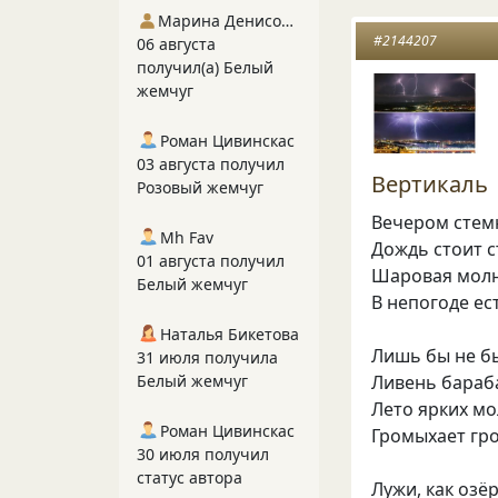
Марина Денисова 5
#2144207
06 августа
получил(а) Белый
жемчуг
Роман Цивинскас
03 августа получил
Вертикаль
Розовый жемчуг
Вечером стемн
Mh Fav
Дождь стоит с
01 августа получил
Шаровая молн
Белый жемчуг
В непогоде ес
Наталья Бикетова
Лишь бы не бы
31 июля получила
Ливень бараба
Белый жемчуг
Лето ярких мо
Роман Цивинскас
Громыхает гро
30 июля получил
статус автора
Лужи, как озё