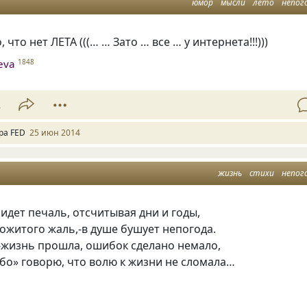
юмор
мысли
лето
непог
, что нет ЛЕТА
(
((… … Зато … все … у интернета!!!)))
heva
1848
2
ра FED
25 июн 2014
жизнь
стихи
непог
ридет печаль, отсчитывая дни и годы,
рожитого жаль,-в душе бушует непогода.
жизнь прошла, ошибок сделано немало,
бо» говорю, что волю к жизни не сломала…