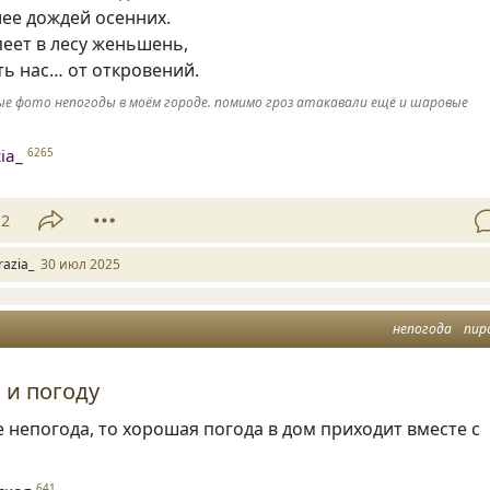
ее дождей осенних.
еет в лесу женьшень,
ь нас… от откровений.
ные фото непогоды в моём городе. помимо гроз атакавали ещё и шаровые
ia_
6265
12
razia_
30 июл 2025
непогода
пир
 и погоду
е непогода, то хорошая погода в дом приходит вместе с
641