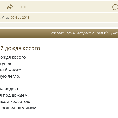
4
i Virus
05 фев 2013
непогода
осень настроение
октябрь ухо
й дождя косого
дождя косого
 ушло.
нней много
ую легло.
на водою.
я под дождем.
ихой красотою
 прошедшим днем.