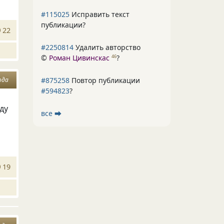
#115025
Исправить текст
публикации?
22
#2250814
Удалить авторство
©
Роман Цивинскас
?
46
#875258
Повтор публикации
ода
#594823
?
ду
все ⮕
19