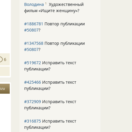
Володина
Художественный
1
фильм «Ищите женщину»
?
#1886781
Повтор публикации
#50807
?
#1347568
Повтор публикации
#50807
?
6
#519672
Исправить текст
публикации?
#425466
Исправить текст
публикации?
оги
#372909
Исправить текст
публикации?
#316875
Исправить текст
публикации?