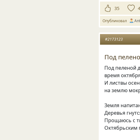
35
Опубликовал
Ant
#2173123
Под пелено
Под пеленой 
время октября
И листвы осе
на землю мокр
Земля напита
Деревья гнутс
Прощаюсь с т
Октябрьским