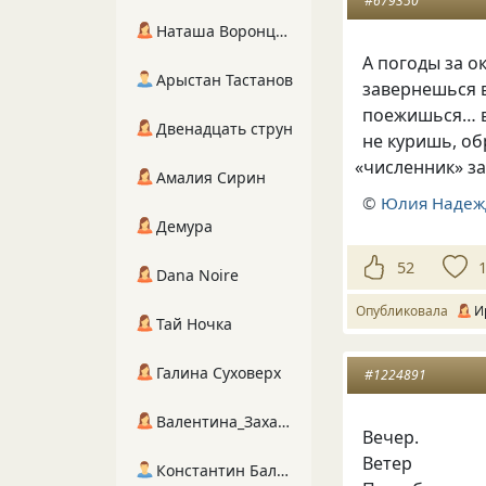
#679350
Наташа Воронцова
А погоды за о
Арыстан Тастанов
завернешься 
поежишься… в
Двенадцать струн
не куришь, о
«
численник» з
Амалия Сирин
©
Юлия Надеж
Демура
52
Dana Noire
Опубликовала
И
Тай Ночка
Галина Суховерх
#1224891
Валентина_Захарова
Вечер.
Ветер
Константин Балухта