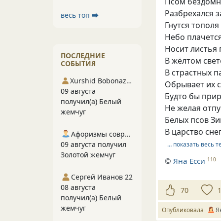
Псом бездом
Разбрехался з
весь топ ⮕
Гнутся тополя
Небо плачетс
Носит листья 
ПОСЛЕДНИЕ
В жёлтом свет
СОБЫТИЯ
В страстных п
Xurshid Bobonazarov
Обрывает их с
09 августа
Будто бы прир
получил(а) Белый
Не желая отпу
жемчуг
Белых псов З
В царство сне
Афоризмы современников
09 августа получил
… показать весь т
Золотой жемчуг
©
Яна Есси
110
Сергей Иванов 22
08 августа
70
получил(а) Белый
жемчуг
Опубликовала
Я