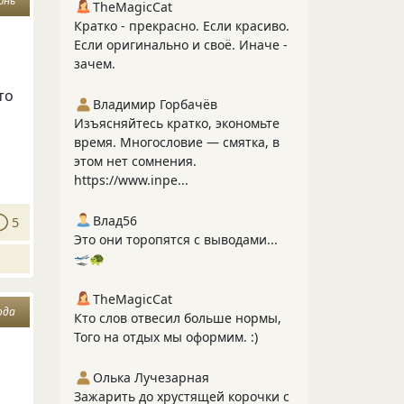
юнь
TheMagicCat
Кратко - прекрасно. Если красиво.
Если оригинально и своё. Иначе -
зачем.
то
Владимир Горбачёв
Изъясняйтесь кратко, экономьте
время. Многословие — смятка, в
этом нет сомнения.
https://www.inpe...
Влад56
5
Это они торопятся с выводами...
🛫🐢
TheMagicCat
ода
Кто слов отвесил больше нормы,
Того на отдых мы оформим. :)
Олька Лучезарная
Зажарить до хрустящей корочки с