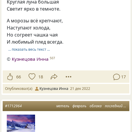
Круглая луна большая
Светит ярко в темноте.
А морозы всё крепчают,
Наступают холода,
Но согреет чашка чая
И любимый плед всегда.
… показать весь текст …
©
Кузнецова Инна
507
66
18
17
Опубликовал(а)
Кузнецова Инна
21 дек 2022
#1712964
метель
февраль
облака
последний день января