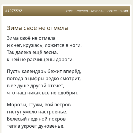
#1975592
снег
тепло
метель
весна
зима
Зима своё не отмела
Зима своё не отмела
и снег, кружась, ложится в ноги.
Так далека ещё весна,
к ней не расчищены дороги.
Пусть календарь бежит вперёд,
погода в цифры редко смотрит,
в её душе другой отсчёт,
что наш никак всё не одобрит.
Морозы, стужи, вой ветров
гнетут умело настроенье.
Белёсый ледяной покров
тепла укроет дуновенье.