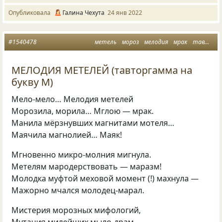
Опубликовала
Галина Чехута
24 янв 2022
#1540478
метель
мороз
мелодия
мрак
тавтограммы
МЕЛОДИЯ МЕТЕЛЕЙ (тавторгамма на
букву М)
Мело-мело… Мелодия метелей
Морозила, морила… Мглою — мрак.
Манила мёрзнувших магнитами мотеля…
Маячила магнолией… Маяк!
Мгновенно микро-молния мигнула.
Метелям мародерствовать — маразм!
Молодка муфтой меховой момент (!) махнула —
Мажорно мчался молодец-марал.
Мистерия морозных мифологий,