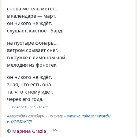
снова метель метёт…
в календаре — март.
он никого не ждёт.
слушает, как поёт бард.
на пустыре фонарь…
ветром срывает снег.
в кружке с лимоном чай.
мелодия из фонотек.
он никого не ждёт.
зная, что есть она.
та, что к нему идёт.
через его года.
… показать весь текст …
Александр Розенбаум. - По снегу --
www.youtube.com/watch?
v=QZdMTevTZJI
©
Марина Grazia_
6265