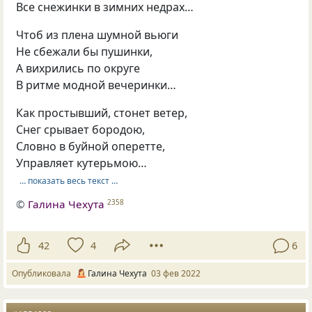
Все снежинки в зимних недрах…
Чтоб из плена шумной вьюги
Не сбежали бы пушинки,
А вихрились по округе
В ритме модной вечеринки…
Как простывший, стонет ветер,
Снег срывает бородою,
Словно в буйной оперетте,
Управляет кутерьмою…
… показать весь текст …
©
Галина Чехута
2358
42
4
6
Опубликовала
Галина Чехута
03 фев 2022