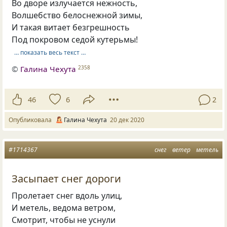
Во дворе излучается нежность,
Волшебство белоснежной зимы,
И такая витает безгрешность
Под покровом седой кутерьмы!
… показать весь текст …
©
Галина Чехута
2358
46
6
2
Опубликовала
Галина Чехута
20 дек 2020
#1714367
снег
ветер
метель
Засыпает снег дороги
Пролетает снег вдоль улиц,
И метель, ведома ветром,
Смотрит, чтобы не уснули