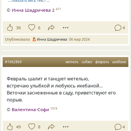
… показать весь текст …
©
Инна Шадричева 2
471
36
6
4
Опубликовала
Инна Шадричева
06 мар 2024
#1962869
метель
сиджо
февраль
икебана
Февраль шалит и танцует метелью,
встречаю улыбкой и любуюсь икебаной…
Веточки заснеженные в саду, приветствуют его
порыв.
©
Валентина-Софи
1919
49
8
4