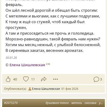
февраль.
Он шёл лесной дорогой и обещал быть строгим:
С метелями и вьюгами, как с лучшими подругами,
К тому ж ещё со стужей, чтоб каждый был
простужен,
А там и присоседиться не прочь и гололедица.
Морозно-равнодушен, такой февраль нам нужен?
Хотим мы месяц нежный, с улыбкой белоснежной,
В сиреневых закатах, весенних ароматах.
30.01.26
©
Елена Шишлевская
236
40
11
3
Опубликовал(а)
Елена Шишлевская
01 фев 2026
#2075270
душевное тепло
метель
снеговик
улыбка