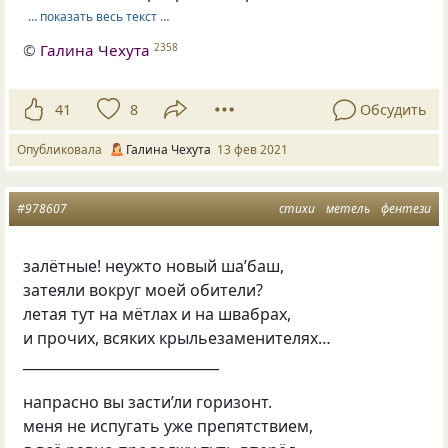
… показать весь текст …
©
Галина Чехута
2358
41
8
Обсудить
Опубликовала
Галина Чехута
13 фев 2021
#978607
стихи
метель
фентези
залётные! неужто новый ша’баш,
затеяли вокруг моей обители?
летая тут на мётлах и на швабрах,
и прочих, всяких крыльезаменителях…
____________________________
напрасно вы засти’ли горизонт.
меня не испугать уже препятствием,