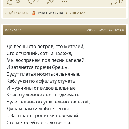
52
4
17
Опубликовала
Лена Пчёлкина
31 янв 2022
#2197821
жизнь
метель
весна
До весны сто ветров, сто метелей,
Сто отчаяний, сотни надежд,
Мы воспрянем под песни капелей,
И затянется горечи брешь.
Будут платья носиться льняные,
Каблучки по асфальту стучать,
И мужчины от видов шальные
Красоту женских ног подмечать.
Будет жизнь оглушительно звонкой,
Душам рамки любые тесны!
…Засыпает тропинки позёмкой.
Сто метелей всего до весны.