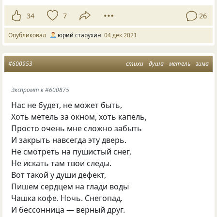
34
7
26
Опубликовал
юрий старухин
04 дек 2021
#600953
стихи
душа
метель
зима
Экспромт к #600875
Нас не будет, не может быть,
Хоть метель за окном, хоть капель,
Просто очень мне сложно забыть
И закрыть навсегда эту дверь.
Не смотреть на пушистый снег,
Не искать там твои следы.
Вот такой у души дефект,
Пишем сердцем на глади воды
Чашка кофе. Ночь. Снегопад.
И бессонница — верный друг.