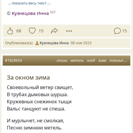
… показать весь текст …
©
Кузнецова Инна
507
68
15
15
Опубликовал(а)
Кузнецова Инна
08 ноя 2023
#1828654
стихи
метель
плед
зима
тёплые объятия
За окном зима
Своевольный ветер свищет,
В трубах дымовых шурша.
Кружевных снежинок тыщи
Вальс танцуют не спеша.
И мурлычет, не смолкая,
Песню зимнюю метель.