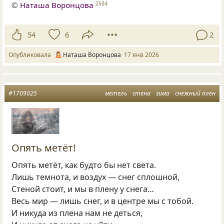
©
Наташа Воронцова
2504
54
6
2
Опубликовала
Наташа Воронцова
17 янв 2026
#1709025
метель
стена
зима
снежный плен
Опять метёт!
Опять метёт, как будто бы нет света.
Лишь темнота, и воздух — снег сплошной,
Стеной стоит, и мы в плену у снега…
Весь мир — лишь снег, и в центре мы с тобой.
И никуда из плена нам не деться,