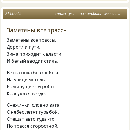
#1932265
стихи
уют
автомобили
метель
трас
Заметены все трассы
Заметены все трассы,
Дороги и пути.
Зима приходит к власти
И белый вводит стиль.
Ветра пока беззлобны.
На улице метель.
Большущие сугробы
Красуются везде.
Снежинки, словно вата,
С небес летят гурьбой,
Спешат авто куда -то
По трассе скоростной.