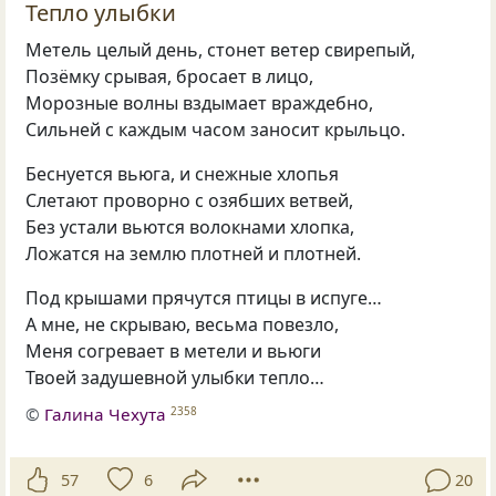
Тепло улыбки
Метель целый день, стонет ветер свирепый,
Позёмку срывая, бросает в лицо,
Морозные волны вздымает враждебно,
Сильней с каждым часом заносит крыльцо.
Беснуется вьюга, и снежные хлопья
Слетают проворно с озябших ветвей,
Без устали вьются волокнами хлопка,
Ложатся на землю плотней и плотней.
Под крышами прячутся птицы в испуге…
А мне, не скрываю, весьма повезло,
Меня согревает в метели и вьюги
Твоей задушевной улыбки тепло…
©
Галина Чехута
2358
57
6
20