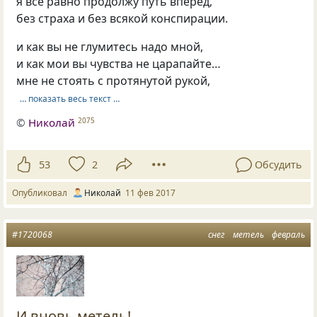
я всё равно продолжу путь вперёд,
без страха и без всякой конспирации.
и как вы не глумитесь надо мной,
и как мои вы чувства не царапайте…
мне не стоять с протянутой рукой,
… показать весь текст …
©
Hиколай
2075
53
2
Обсудить
Опубликовал
Hиколай
11 фев 2017
#1720068
снег
метель
февраль
И вновь метель!