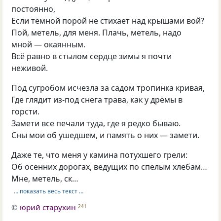
постоянно,
Если тёмной порой не стихает над крышами вой?
Пой, метель, для меня. Плачь, метель, надо
мной — окаянным.
Всё равно в стылом сердце зимы я почти
неживой.
Под сугробом исчезла за садом тропинка кривая,
Где глядит из-под снега трава, как у дрёмы в
горсти.
Замети все печали туда, где я редко бываю.
Сны мои об ушедшем, и память о них — замети.
Даже те, что меня у камина потухшего грели:
Об осенних дорогах, ведущих по спелым хлебам…
Мне, метель, ск…
… показать весь текст …
©
юрий старухин
241