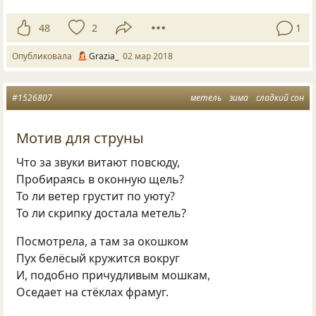
48
2
1
Опубликовала
Grazia_
02 мар 2018
#1526807
метель
зима
сладкий сон
Мотив для струны
Что за звуки витают повсюду,
Пробираясь в оконную щель?
То ли ветер грустит по уюту?
То ли скрипку достала метель?
Посмотрела, а там за окошком
Пух белёсый кружится вокруг
И, подобно причудливым мошкам,
Оседает на стёклах фрамуг.