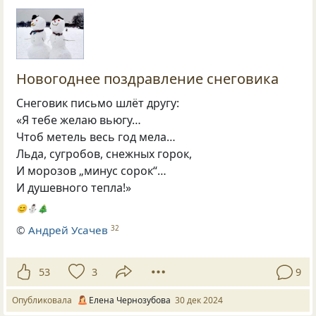
Новогоднее поздравление снеговика
Снеговик письмо шлёт другу:
«Я тебе желаю вьюгу…
Чтоб метель весь год мела…
Льда, сугробов, снежных горок,
И морозов „минус сорок“…
И душевного тепла!»
😊⛄🎄
©
Андрей Усачев
32
53
3
9
Опубликовала
Елена Чернозубова
30 дек 2024