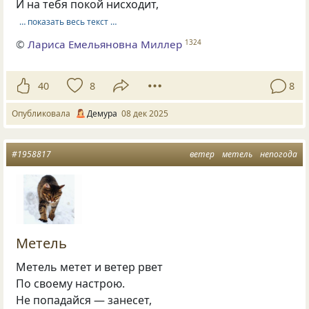
И на тебя покой нисходит,
… показать весь текст …
©
Лариса Емельяновна Миллер
1324
40
8
8
Опубликовала
Демура
08 дек 2025
#1958817
ветер
метель
непогода
Метель
Метель метет и ветер рвет
По своему настрою.
Не попадайся — занесет,