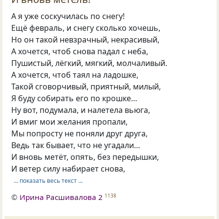
А я уже соскучилась по снегу!
Ещё февраль, и снегу сколько хочешь,
Но он такой невзрачный, некрасивый,
А хочется, чтоб снова падал с неба,
Пушистый, лёгкий, мягкий, молчаливый.
А хочется, чтоб таял на ладошке,
Такой сговорчивый, приятный, милый,
Я буду собирать его по крошке…
Ну вот, подумала, и налетела вьюга,
И вмиг мои желания пропали,
Мы попросту не поняли друг друга,
Ведь так бывает, что не угадали…
И вновь метёт, опять, без передышки,
И ветер силу набирает снова,
… показать весь текст …
©
Ирина Расшивалова 2
1138