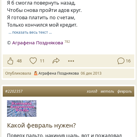
Я б смогла повернуть назад,
Чтобы снова пройти адов круг.
Я готова платить по счетам,
Только кончился мой кредит.
… показать весь текст …
©
Аграфена Позднякова
782
48
11
16
Опубликовала
Аграфена Позднякова
06 дек 2013
#2202357
холод
метель
февраль
Какой февраль нужен?
Поверх пальто, накинув шаль, вот и пожаловал