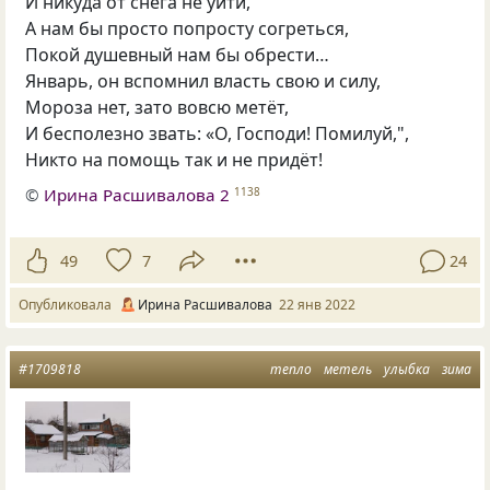
И никуда от снега не уйти,
А нам бы просто попросту согреться,
Покой душевный нам бы обрести…
Январь, он вспомнил власть свою и силу,
Мороза нет, зато вовсю метёт,
И бесполезно звать: «О, Господи! Помилуй,",
Никто на помощь так и не придёт!
©
Ирина Расшивалова 2
1138
49
7
24
Опубликовала
Ирина Расшивалова
22 янв 2022
#1709818
тепло
метель
улыбка
зима