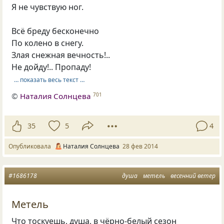
Я не чувствую ног.
Всё бреду бесконечно
По колено в снегу.
Злая снежная вечность!..
Не дойду!.. Пропаду!
… показать весь текст …
©
Наталия Солнцева
701
35
5
4
Опубликовала
Наталия Солнцева
28 фев 2014
#1686178
душа
метель
весенний ветер
Метель
Что тоскуешь, душа, в чёрно-белый сезон