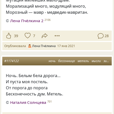
Мутация милейших мыло-драм.
Морализаций много, модуляций много,
Морозный — мавр - медведик-мавритан.
©
Лена Пчёлкина 2
2106
39
7
28
Опубликовала
Лена Пчёлкина
17 янв 2021
#1174122
ночь
бессонница
метель
мысли
зима в душе
Ночь. Белым бела дорога…
И пуста моя постель.
От порога до порога
Бесконечность дум. Метель.
©
Наталия Солнцева
701