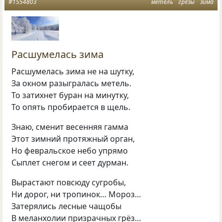
#1554803
метель
грезы
зима
Расшумелась зима
Расшумелась зима не на шутку,
За окном разыгралась метель.
То затихнет буран на минутку,
То опять пробирается в щель.
Знаю, сменит весенняя гамма
Этот зимний протяжный орган,
Но февральское небо упрямо
Сыплет снегом и сеет дурман.
Вырастают повсюду сугробы,
Ни дорог, ни тропинок… Мороз…
Затерялись лесные чащобы
В меланхолии призрачных грёз…