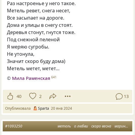
Раз настроенье у него такое.
Метель ревет, снега несет,
Все засыпает на дороге.
Дома и улицы в снегу стоят.
Деревья стонут, гнутся тоже.
Под снежной пеленой
Я меряю сугробы.
Не утонула,
Значит скоро буду дома)
Метель метет, метет…
©
Мила Раменская
641
40
2
13
Опубликовала
Sparta
20 янв 2024
#1093250
метель
о любви
скоро весна
марина грация