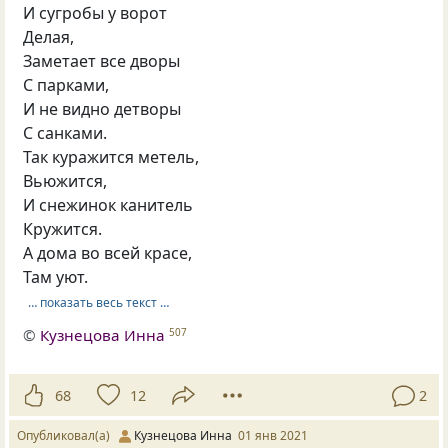
И сугробы у ворот
Делая,
Заметает все дворы
С парками,
И не видно детворы
С санками.
Так куражится метель,
Вьюжится,
И снежинок канитель
Кружится.
А дома во всей красе,
Там уют.
… показать весь текст …
©
Кузнецова Инна
507
68
12
2
Опубликовал(а)
Кузнецова Инна
01 янв 2021